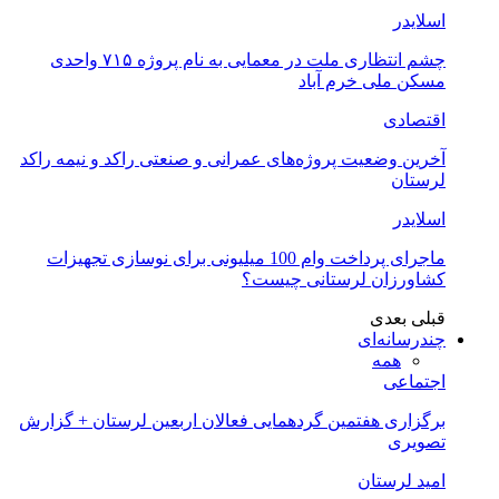
اسلایدر
چشم انتظاری ملت در معمایی به نام پروژه ۷۱۵ واحدی
مسکن ملی خرم آباد
اقتصادی
آخرین وضعیت پروژه‌های عمرانی و صنعتی راکد و نیمه راکد
لرستان
اسلایدر
ماجرای پرداخت وام 100 میلیونی برای نوسازی تجهیزات
کشاورزان لرستانی چیست؟
قبلی
بعدی
چندرسانه‌ای
همه
اجتماعی
برگزاری هفتمین گردهمایی فعالان اربعین لرستان + گزارش
تصویری
امید لرستان