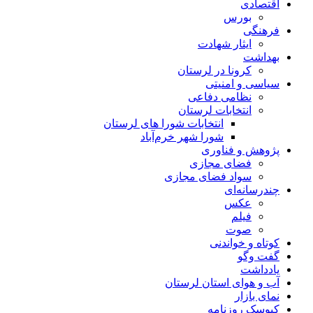
اقتصادی
بورس
فرهنگی
ایثار شهادت
بهداشت
کرونا در لرستان
سیاسی و امنیتی
نظامی دفاعی
انتخابات لرستان
انتخابات شورا های لرستان
شورا شهر خرم‌آباد
پژوهش و فناوری
فضای مجازی
سواد فضای مجازی
چندرسانه‌ای
عكس
فیلم
صوت
کوتاه و خواندنی
گفت وگو
یادداشت
آب و هوای استان لرستان
نمای بازار
کیوسک روزنامه