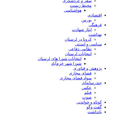
سفر و گردشگری
محیط زیست
هواشناسی
اقتصادی
بورس
فرهنگی
ایثار شهادت
بهداشت
کرونا در لرستان
سیاسی و امنیتی
نظامی دفاعی
انتخابات لرستان
انتخابات شورا های لرستان
شورا شهر خرم‌آباد
پژوهش و فناوری
فضای مجازی
سواد فضای مجازی
چندرسانه‌ای
عكس
فیلم
صوت
کوتاه و خواندنی
گفت وگو
یادداشت