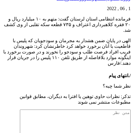
1 , 06 , 2022
فرمانده انتظامی استان لرستان گفت: متهم به ١٠ میلیارد ریال و
٢٠ فقره کلاهبرداری اعتراف و ٧٣۵ قطعه سکه تقلبی از وی کشف
شد.
الهی در پایان ضمن هشدار به مجرمان و سودجویان که پلیس با
قاطعیت با آنان برخورد خواهد کرد خاطرنشان کرد: شهروندان
فریب افراد فرصت طلب و سودجو را نخورند و در صورت برخورد با
اینگونه موارد بلافاصله از طریق تلفن ١١٠ پلیس را در جریان قرار
دهند./فارس
/.انتهای پیام
نظر شما چیه؟
تذكر: نظرات حاوی توهين يا افترا به ديگران، مطابق قوانين
مطبوعات منتشر نمی شوند