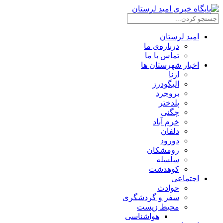
امید لرستان
درباره‌ی ما
تماس با ما
اخبار شهرستان ها
ازنا
الیگودرز
بروجرد
پلدختر
چگنی
خرم آباد
دلفان
دورود
رومشکان
سلسله
کوهدشت
اجتماعی
حوادث
سفر و گردشگری
محیط زیست
هواشناسی