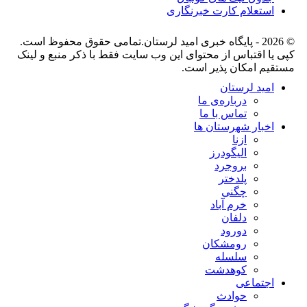
استعلام کارت خبرنگاری
© 2026 - پایگاه خبری اميد لرستان.تمامی حقوق محفوظ است.
کپی یا اقتباس از محتوای این وب سایت فقط با ذکر منبع و لینک
مستقیم امکان پذیر است.
امید لرستان
درباره‌ی ما
تماس با ما
اخبار شهرستان ها
ازنا
الیگودرز
بروجرد
پلدختر
چگنی
خرم آباد
دلفان
دورود
رومشکان
سلسله
کوهدشت
اجتماعی
حوادث