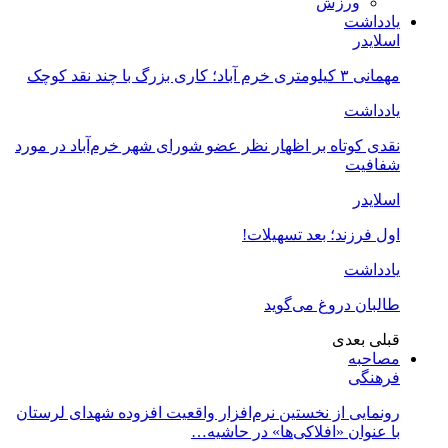
ورزش
یادداشت
اسلایدر
مهمانی ۳ کیلومتری خرم آباد؛ کاری بزرگ با چند نقد کوچک
یادداشت
نقدی کوتاه بر اظهار نظر عضو شورای شهر خرم‌آباد در مورد
شفافیت
اسلایدر
اول فرزند؛ بعد تسهیلات!
یادداشت
طالبان دروغ می‌گوید
قبلی
بعدی
مصاحبه
فرهنگی
رونمایی از نخستین نرم‌افزار واقعیت افزوده شهدای لرستان
با عنوان «افلاکی‌ها» در حاشیه…