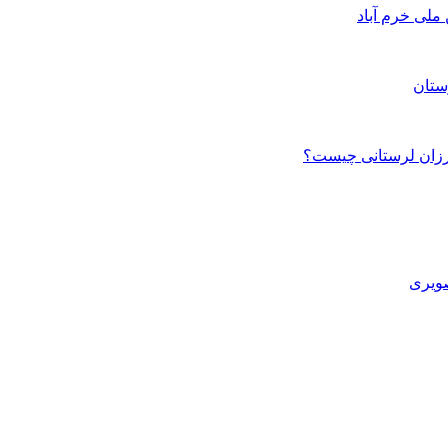
ستان
صویری