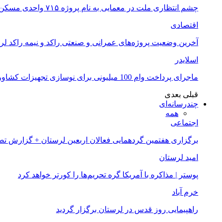
چشم انتظاری ملت در معمایی به نام پروژه ۷۱۵ واحدی مسکن ملی خرم آباد
اقتصادی
آخرین وضعیت پروژه‌های عمرانی و صنعتی راکد و نیمه راکد لر
اسلایدر
ماجرای پرداخت وام 100 میلیونی برای نوسازی تجهیزات کشاورزان لرستانی چیست؟
قبلی
بعدی
چندرسانه‌ای
همه
اجتماعی
برگزاری هفتمین گردهمایی فعالان اربعین لرستان + گزارش ت
امید لرستان
پوستر | مذاکره با آمریکا گره تحریم‌ها را کورتر خواهد کرد
خرم آباد
راهپیمایی روز قدس در لرستان برگزار گردید