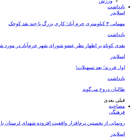
ورزش
یادداشت
اسلایدر
مهمانی ۳ کیلومتری خرم آباد؛ کاری بزرگ با چند نقد کوچک
یادداشت
نقدی کوتاه بر اظهار نظر عضو شورای شهر خرم‌آباد در مورد 
اسلایدر
اول فرزند؛ بعد تسهیلات!
یادداشت
طالبان دروغ می‌گوید
قبلی
بعدی
مصاحبه
فرهنگی
رونمایی از نخستین نرم‌افزار واقعیت افزوده شهدای لرستان با
اسلایدر