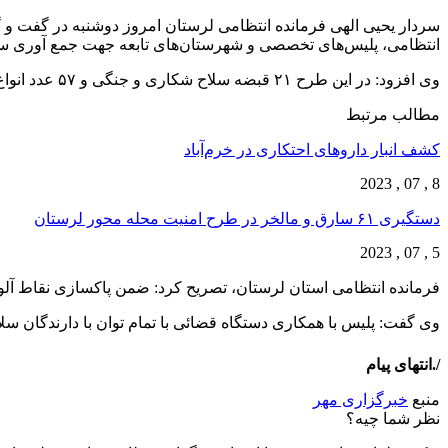
سردار یحیی الهی فرمانده انتظامی لرستان امروز دوشنبه در گفت و 
انتظامی، پلیس‌های تخصصی و شهرستان‌های تابعه جهت جمع آوری سلاح و مهمات و… در ن
وی افزود: در این طرح ۲۱ قبضه سلاح شکاری و جنگی و ۵۷ عدد انواع فشنگ کشف و ۱۱ نفر دستگیر شدند.
مطالب مرتبط
کشف انبار داروهای احتکاری در خرم‌آباد
8 , 07 , 2023
دستگیری ۶۱ سارق و مالخر در طرح امنیت محله محور لرستان
5 , 07 , 2023
فرمانده انتظامی استان لرستان، تصریح کرد: ضمن پاکسازی نقاط آلوده و جرم خیز و کشف مقادیری انواع موا
وی گفت: پلیس با همکاری دستگاه قضائی با تمام توان با دارندگان سل
/.انتهای پیام
منبع
خبرگزاری مهر
نظر شما چیه؟