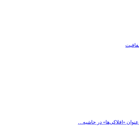
شفافیت
 عنوان «افلاکی‌ها» در حاشیه…