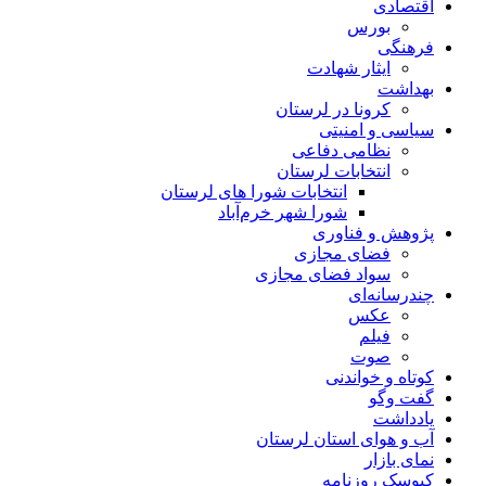
اقتصادی
بورس
فرهنگی
ایثار شهادت
بهداشت
کرونا در لرستان
سیاسی و امنیتی
نظامی دفاعی
انتخابات لرستان
انتخابات شورا های لرستان
شورا شهر خرم‌آباد
پژوهش و فناوری
فضای مجازی
سواد فضای مجازی
چندرسانه‌ای
عكس
فیلم
صوت
کوتاه و خواندنی
گفت وگو
یادداشت
آب و هوای استان لرستان
نمای بازار
کیوسک روزنامه