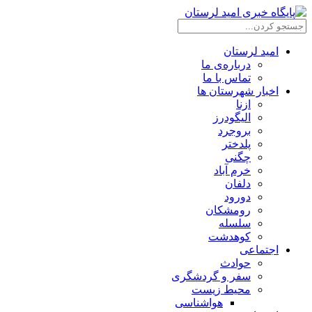
امید لرستان
درباره‌ی ما
تماس با ما
اخبار شهرستان ها
ازنا
الیگودرز
بروجرد
پلدختر
چگنی
خرم آباد
دلفان
دورود
رومشکان
سلسله
کوهدشت
اجتماعی
حوادث
سفر و گردشگری
محیط زیست
هواشناسی