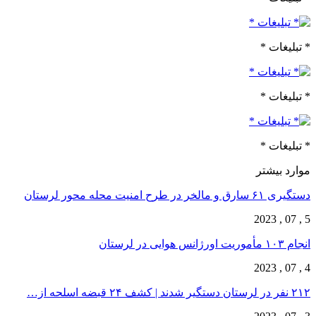
* تبلیغات *
* تبلیغات *
* تبلیغات *
موارد بیشتر
دستگیری ۶۱ سارق و مالخر در طرح امنیت محله محور لرستان
5 , 07 , 2023
انجام ۱۰۳ مأموریت اورژانس هوایی در لرستان
4 , 07 , 2023
۲۱۲ نفر در لرستان دستگیر شدند | کشف ۲۴ قبضه اسلحه از…