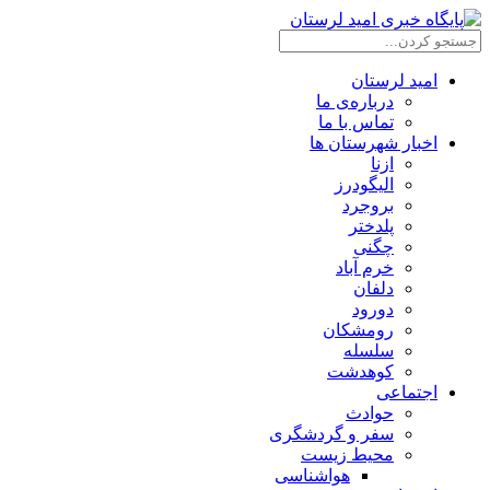
امید لرستان
درباره‌ی ما
تماس با ما
اخبار شهرستان ها
ازنا
الیگودرز
بروجرد
پلدختر
چگنی
خرم آباد
دلفان
دورود
رومشکان
سلسله
کوهدشت
اجتماعی
حوادث
سفر و گردشگری
محیط زیست
هواشناسی