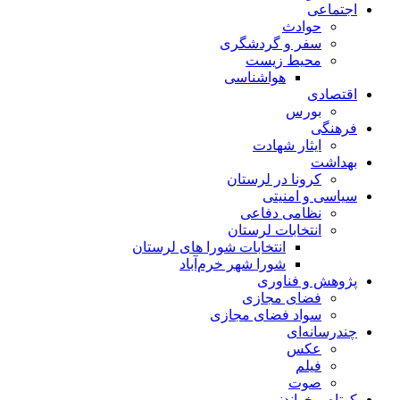
اجتماعی
حوادث
سفر و گردشگری
محیط زیست
هواشناسی
اقتصادی
بورس
فرهنگی
ایثار شهادت
بهداشت
کرونا در لرستان
سیاسی و امنیتی
نظامی دفاعی
انتخابات لرستان
انتخابات شورا های لرستان
شورا شهر خرم‌آباد
پژوهش و فناوری
فضای مجازی
سواد فضای مجازی
چندرسانه‌ای
عكس
فیلم
صوت
کوتاه و خواندنی