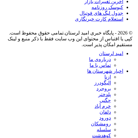
آخرین تغییرات بازار
کیوسک روزنامه
جدول لیگ های فوتبال
استعلام کارت خبرنگاری
© 2026 - پایگاه خبری اميد لرستان.تمامی حقوق محفوظ است.
کپی یا اقتباس از محتوای این وب سایت فقط با ذکر منبع و لینک
مستقیم امکان پذیر است.
امید لرستان
درباره‌ی ما
تماس با ما
اخبار شهرستان ها
ازنا
الیگودرز
بروجرد
پلدختر
چگنی
خرم آباد
دلفان
دورود
رومشکان
سلسله
کوهدشت