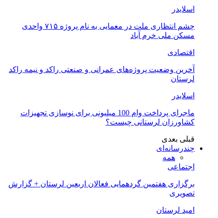
اسلایدر
چشم انتظاری ملت در معمایی به نام پروژه ۷۱۵ واحدی
مسکن ملی خرم آباد
اقتصادی
آخرین وضعیت پروژه‌های عمرانی و صنعتی راکد و نیمه راکد
لرستان
اسلایدر
ماجرای پرداخت وام 100 میلیونی برای نوسازی تجهیزات
کشاورزان لرستانی چیست؟
قبلی
بعدی
چندرسانه‌ای
همه
اجتماعی
برگزاری هفتمین گردهمایی فعالان اربعین لرستان + گزارش
تصویری
امید لرستان