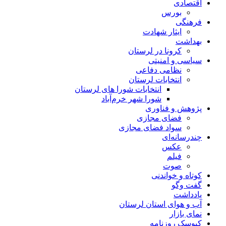
اقتصادی
بورس
فرهنگی
ایثار شهادت
بهداشت
کرونا در لرستان
سیاسی و امنیتی
نظامی دفاعی
انتخابات لرستان
انتخابات شورا های لرستان
شورا شهر خرم‌آباد
پژوهش و فناوری
فضای مجازی
سواد فضای مجازی
چندرسانه‌ای
عكس
فیلم
صوت
کوتاه و خواندنی
گفت وگو
یادداشت
آب و هوای استان لرستان
نمای بازار
کیوسک روزنامه