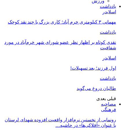
ورزش
یادداشت
اسلایدر
مهمانی ۳ کیلومتری خرم آباد؛ کاری بزرگ با چند نقد کوچک
یادداشت
نقدی کوتاه بر اظهار نظر عضو شورای شهر خرم‌آباد در مورد
شفافیت
اسلایدر
اول فرزند؛ بعد تسهیلات!
یادداشت
طالبان دروغ می‌گوید
قبلی
بعدی
مصاحبه
فرهنگی
رونمایی از نخستین نرم‌افزار واقعیت افزوده شهدای لرستان
با عنوان «افلاکی‌ها» در حاشیه…