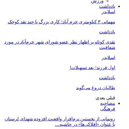
ورزش
یادداشت
اسلایدر
مهمانی ۳ کیلومتری خرم آباد؛ کاری بزرگ با چند نقد کوچک
یادداشت
نقدی کوتاه بر اظهار نظر عضو شورای شهر خرم‌آباد در مورد
شفافیت
اسلایدر
اول فرزند؛ بعد تسهیلات!
یادداشت
طالبان دروغ می‌گوید
قبلی
بعدی
مصاحبه
فرهنگی
رونمایی از نخستین نرم‌افزار واقعیت افزوده شهدای لرستان
با عنوان «افلاکی‌ها» در حاشیه…