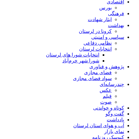
اقتصادی
بورس
فرهنگی
ایثار شهادت
بهداشت
کرونا در لرستان
سیاسی و امنیتی
نظامی دفاعی
انتخابات لرستان
انتخابات شورا های لرستان
شورا شهر خرم‌آباد
پژوهش و فناوری
فضای مجازی
سواد فضای مجازی
چندرسانه‌ای
عكس
فیلم
صوت
کوتاه و خواندنی
گفت وگو
یادداشت
آب و هوای استان لرستان
نمای بازار
کیوسک روزنامه