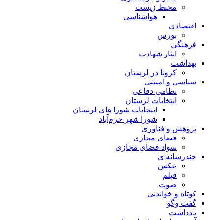
محیط زیست
هواشناسی
اقتصادی
بورس
فرهنگی
ایثار شهادت
بهداشت
کرونا در لرستان
سیاسی و امنیتی
نظامی دفاعی
انتخابات لرستان
انتخابات شورا های لرستان
شورا شهر خرم‌آباد
پژوهش و فناوری
فضای مجازی
سواد فضای مجازی
چندرسانه‌ای
عكس
فیلم
صوت
کوتاه و خواندنی
گفت وگو
یادداشت