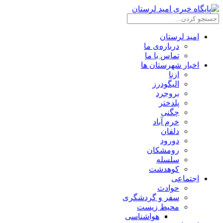
امید لرستان
درباره‌ی ما
تماس با ما
اخبار شهرستان ها
ازنا
الیگودرز
بروجرد
پلدختر
چگنی
خرم آباد
دلفان
دورود
رومشکان
سلسله
کوهدشت
اجتماعی
حوادث
سفر و گردشگری
محیط زیست
هواشناسی