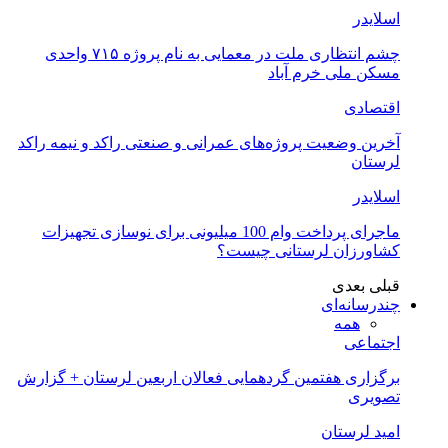
اسلایدر
چشم انتظاری ملت در معمایی به نام پروژه ۷۱۵ واحدی
مسکن ملی خرم آباد
اقتصادی
آخرین وضعیت پروژه‌های عمرانی و صنعتی راکد و نیمه راکد
لرستان
اسلایدر
ماجرای پرداخت وام 100 میلیونی برای نوسازی تجهیزات
کشاورزان لرستانی چیست؟
قبلی
بعدی
چندرسانه‌ای
همه
اجتماعی
برگزاری هفتمین گردهمایی فعالان اربعین لرستان + گزارش
تصویری
امید لرستان