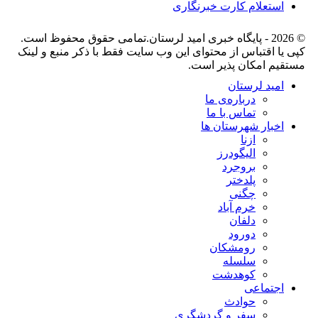
استعلام کارت خبرنگاری
© 2026 - پایگاه خبری اميد لرستان.تمامی حقوق محفوظ است.
کپی یا اقتباس از محتوای این وب سایت فقط با ذکر منبع و لینک
مستقیم امکان پذیر است.
امید لرستان
درباره‌ی ما
تماس با ما
اخبار شهرستان ها
ازنا
الیگودرز
بروجرد
پلدختر
چگنی
خرم آباد
دلفان
دورود
رومشکان
سلسله
کوهدشت
اجتماعی
حوادث
سفر و گردشگری