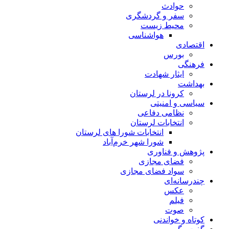
حوادث
سفر و گردشگری
محیط زیست
هواشناسی
اقتصادی
بورس
فرهنگی
ایثار شهادت
بهداشت
کرونا در لرستان
سیاسی و امنیتی
نظامی دفاعی
انتخابات لرستان
انتخابات شورا های لرستان
شورا شهر خرم‌آباد
پژوهش و فناوری
فضای مجازی
سواد فضای مجازی
چندرسانه‌ای
عكس
فیلم
صوت
کوتاه و خواندنی