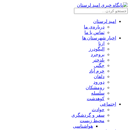
امید لرستان
درباره‌ی ما
تماس با ما
اخبار شهرستان ها
ازنا
الیگودرز
بروجرد
پلدختر
چگنی
خرم آباد
دلفان
دورود
رومشکان
سلسله
کوهدشت
اجتماعی
حوادث
سفر و گردشگری
محیط زیست
هواشناسی