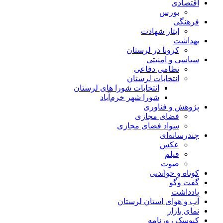
اقتصادی
بورس
فرهنگی
ایثار شهادت
بهداشت
کرونا در لرستان
سیاسی و امنیتی
نظامی دفاعی
انتخابات لرستان
انتخابات شورا های لرستان
شورا شهر خرم‌آباد
پژوهش و فناوری
فضای مجازی
سواد فضای مجازی
چندرسانه‌ای
عكس
فیلم
صوت
کوتاه و خواندنی
گفت وگو
یادداشت
آب و هوای استان لرستان
نمای بازار
کیوسک روزنامه