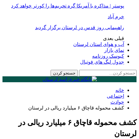
پوستر | مذاکره با آمریکا گره تحریم‌ها را کورتر خواهد کرد
خرم آباد
راهپیمایی روز قدس در لرستان برگزار گردید
قبلی
بعدی
آب و هوای استان لرستان
نمای بازار
کیوسک روزنامه
جدول لیگ های فوتبال
خانه
اجتماعی
حوادث
کشف محموله قاچاق ۶ میلیارد ریالی در لرستان
کشف محموله قاچاق ۶ میلیارد ریالی در
لرستان