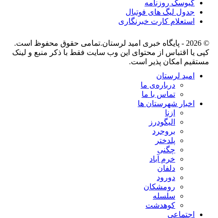
کیوسک روزنامه
جدول لیگ های فوتبال
استعلام کارت خبرنگاری
© 2026 - پایگاه خبری اميد لرستان.تمامی حقوق محفوظ است.
کپی یا اقتباس از محتوای این وب سایت فقط با ذکر منبع و لینک
مستقیم امکان پذیر است.
امید لرستان
درباره‌ی ما
تماس با ما
اخبار شهرستان ها
ازنا
الیگودرز
بروجرد
پلدختر
چگنی
خرم آباد
دلفان
دورود
رومشکان
سلسله
کوهدشت
اجتماعی