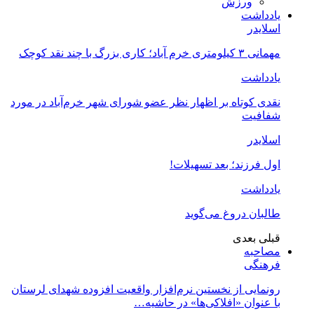
ورزش
یادداشت
اسلایدر
مهمانی ۳ کیلومتری خرم آباد؛ کاری بزرگ با چند نقد کوچک
یادداشت
نقدی کوتاه بر اظهار نظر عضو شورای شهر خرم‌آباد در مورد
شفافیت
اسلایدر
اول فرزند؛ بعد تسهیلات!
یادداشت
طالبان دروغ می‌گوید
قبلی
بعدی
مصاحبه
فرهنگی
رونمایی از نخستین نرم‌افزار واقعیت افزوده شهدای لرستان
با عنوان «افلاکی‌ها» در حاشیه…