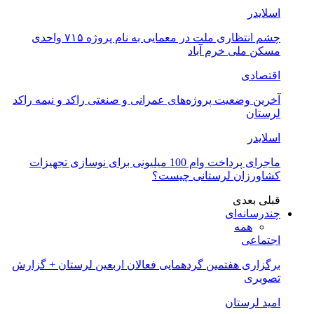
اسلایدر
چشم انتظاری ملت در معمایی به نام پروژه ۷۱۵ واحدی
مسکن ملی خرم آباد
اقتصادی
آخرین وضعیت پروژه‌های عمرانی و صنعتی راکد و نیمه راکد
لرستان
اسلایدر
ماجرای پرداخت وام 100 میلیونی برای نوسازی تجهیزات
کشاورزان لرستانی چیست؟
قبلی
بعدی
چندرسانه‌ای
همه
اجتماعی
برگزاری هفتمین گردهمایی فعالان اربعین لرستان + گزارش
تصویری
امید لرستان