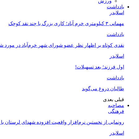
ورزش
یادداشت
اسلایدر
مهمانی ۳ کیلومتری خرم آباد؛ کاری بزرگ با چند نقد کوچک
یادداشت
نقدی کوتاه بر اظهار نظر عضو شورای شهر خرم‌آباد در مورد 
اسلایدر
اول فرزند؛ بعد تسهیلات!
یادداشت
طالبان دروغ می‌گوید
قبلی
بعدی
مصاحبه
فرهنگی
رونمایی از نخستین نرم‌افزار واقعیت افزوده شهدای لرستان با
اسلایدر