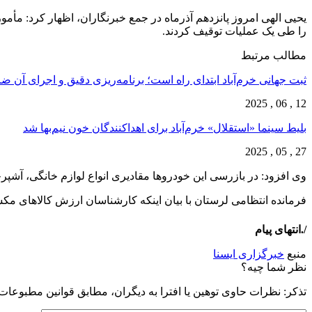
یحیی الهی امروز پانزدهم آذرماه در جمع خبرنگاران، اظهار کرد: مأ
را طی یک عملیات توقیف کردند.
مطالب مرتبط
ثبت جهانی خرم‌‌آباد ابتدای راه است؛ برنامه‌ریزی دقیق و اجرای آن 
12 , 06 , 2025
بلیط سینما «استقلال» خرم‌آباد برای اهداکنندگان خون نیم‌بها شد
27 , 05 , 2025
وی افزود: در بازرسی این خودروها مقادیری انواع لوازم خانگی، آشپ
فرمانده انتظامی لرستان با بیان اینکه کارشناسان ارزش کالاهای مکشوفه را بیش از ۱۱ میلیارد ریال برآورد کرده‌اند، خاطرنشان کرد: در این راستا پنج نفر
/.انتهای پیام
منبع
خبرگزاری ایسنا
نظر شما چیه؟
تذكر: نظرات حاوی توهين يا افترا به ديگران، مطابق قوانين مطبوعا