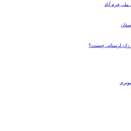
ستان
صویری