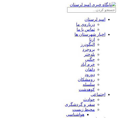
امید لرستان
درباره‌ی ما
تماس با ما
اخبار شهرستان ها
ازنا
الیگودرز
بروجرد
پلدختر
چگنی
خرم آباد
دلفان
دورود
رومشکان
سلسله
کوهدشت
اجتماعی
حوادث
سفر و گردشگری
محیط زیست
هواشناسی