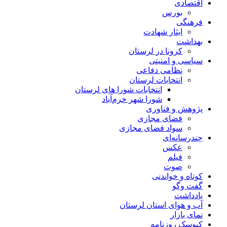
اقتصادی
بورس
فرهنگی
ایثار شهادت
بهداشت
کرونا در لرستان
سیاسی و امنیتی
نظامی دفاعی
انتخابات لرستان
انتخابات شورا های لرستان
شورا شهر خرم‌آباد
پژوهش و فناوری
فضای مجازی
سواد فضای مجازی
چندرسانه‌ای
عكس
فیلم
صوت
کوتاه و خواندنی
گفت وگو
یادداشت
آب و هوای استان لرستان
نمای بازار
کیوسک روزنامه