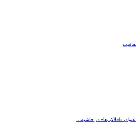
شفافیت
 عنوان «افلاکی‌ها» در حاشیه…