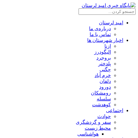
امید لرستان
درباره‌ی ما
تماس با ما
اخبار شهرستان ها
ازنا
الیگودرز
بروجرد
پلدختر
چگنی
خرم آباد
دلفان
دورود
رومشکان
سلسله
کوهدشت
اجتماعی
حوادث
سفر و گردشگری
محیط زیست
هواشناسی