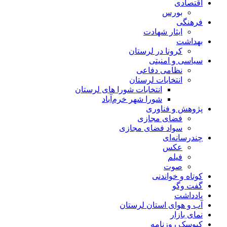
اقتصادی
بورس
فرهنگی
ایثار شهادت
بهداشت
کرونا در لرستان
سیاسی و امنیتی
نظامی دفاعی
انتخابات لرستان
انتخابات شورا های لرستان
شورا شهر خرم‌آباد
پژوهش و فناوری
فضای مجازی
سواد فضای مجازی
چندرسانه‌ای
عكس
فیلم
صوت
کوتاه و خواندنی
گفت وگو
یادداشت
آب و هوای استان لرستان
نمای بازار
کیوسک روزنامه