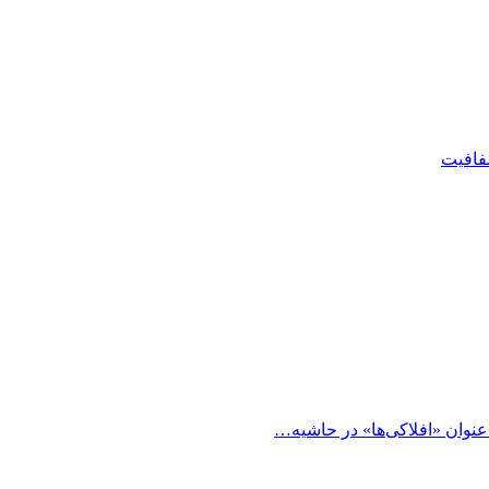
شفافیت
 عنوان «افلاکی‌ها» در حاشیه…