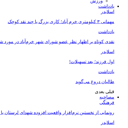
ورزش
یادداشت
اسلایدر
مهمانی ۳ کیلومتری خرم آباد؛ کاری بزرگ با چند نقد کوچک
یادداشت
نقدی کوتاه بر اظهار نظر عضو شورای شهر خرم‌آباد در مورد 
اسلایدر
اول فرزند؛ بعد تسهیلات!
یادداشت
طالبان دروغ می‌گوید
قبلی
بعدی
مصاحبه
فرهنگی
رونمایی از نخستین نرم‌افزار واقعیت افزوده شهدای لرستان با
اسلایدر