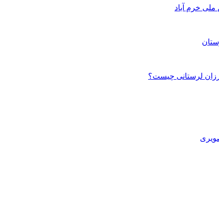
ستان
صویری