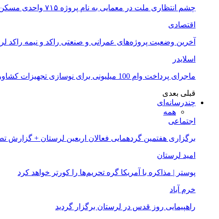
چشم انتظاری ملت در معمایی به نام پروژه ۷۱۵ واحدی مسکن ملی خرم آباد
اقتصادی
آخرین وضعیت پروژه‌های عمرانی و صنعتی راکد و نیمه راکد لر
اسلایدر
ماجرای پرداخت وام 100 میلیونی برای نوسازی تجهیزات کشاورزان لرستانی چیست؟
قبلی
بعدی
چندرسانه‌ای
همه
اجتماعی
برگزاری هفتمین گردهمایی فعالان اربعین لرستان + گزارش ت
امید لرستان
پوستر | مذاکره با آمریکا گره تحریم‌ها را کورتر خواهد کرد
خرم آباد
راهپیمایی روز قدس در لرستان برگزار گردید