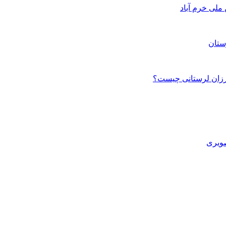
ستان
صویری