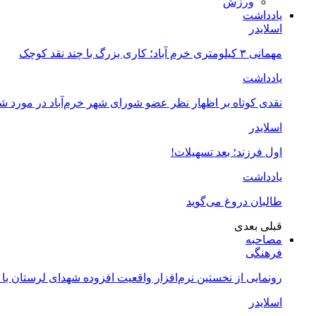
ورزش
یادداشت
اسلایدر
مهمانی ۳ کیلومتری خرم آباد؛ کاری بزرگ با چند نقد کوچک
یادداشت
نقدی کوتاه بر اظهار نظر عضو شورای شهر خرم‌آباد در مورد 
اسلایدر
اول فرزند؛ بعد تسهیلات!
یادداشت
طالبان دروغ می‌گوید
قبلی
بعدی
مصاحبه
فرهنگی
رونمایی از نخستین نرم‌افزار واقعیت افزوده شهدای لرستان با
اسلایدر