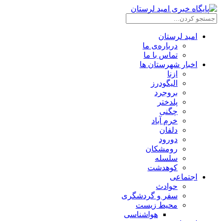
امید لرستان
درباره‌ی ما
تماس با ما
اخبار شهرستان ها
ازنا
الیگودرز
بروجرد
پلدختر
چگنی
خرم آباد
دلفان
دورود
رومشکان
سلسله
کوهدشت
اجتماعی
حوادث
سفر و گردشگری
محیط زیست
هواشناسی