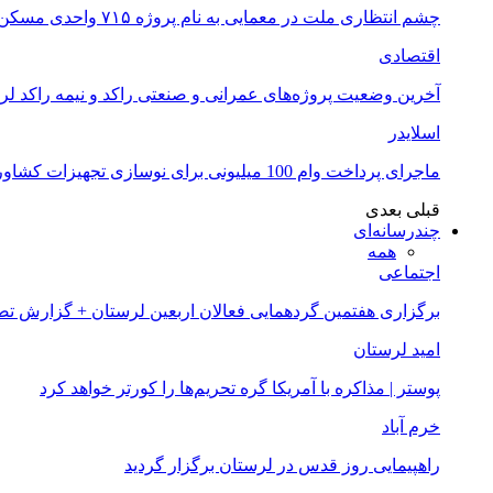
چشم انتظاری ملت در معمایی به نام پروژه ۷۱۵ واحدی مسکن ملی خرم آباد
اقتصادی
آخرین وضعیت پروژه‌های عمرانی و صنعتی راکد و نیمه راکد لر
اسلایدر
ماجرای پرداخت وام 100 میلیونی برای نوسازی تجهیزات کشاورزان لرستانی چیست؟
قبلی
بعدی
چندرسانه‌ای
همه
اجتماعی
برگزاری هفتمین گردهمایی فعالان اربعین لرستان + گزارش ت
امید لرستان
پوستر | مذاکره با آمریکا گره تحریم‌ها را کورتر خواهد کرد
خرم آباد
راهپیمایی روز قدس در لرستان برگزار گردید