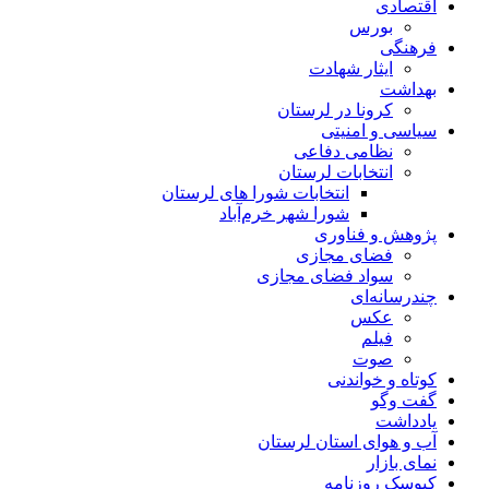
اقتصادی
بورس
فرهنگی
ایثار شهادت
بهداشت
کرونا در لرستان
سیاسی و امنیتی
نظامی دفاعی
انتخابات لرستان
انتخابات شورا های لرستان
شورا شهر خرم‌آباد
پژوهش و فناوری
فضای مجازی
سواد فضای مجازی
چندرسانه‌ای
عكس
فیلم
صوت
کوتاه و خواندنی
گفت وگو
یادداشت
آب و هوای استان لرستان
نمای بازار
کیوسک روزنامه