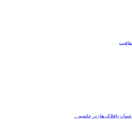
شفافیت
 عنوان «افلاکی‌ها» در حاشیه…