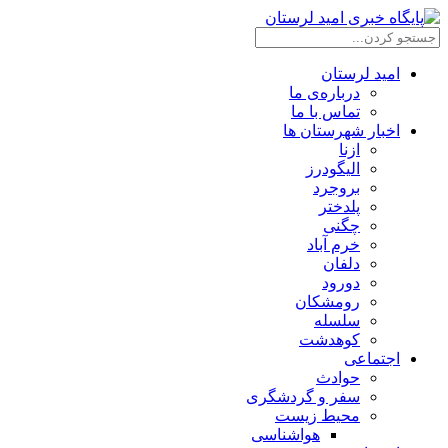
امید لرستان
درباره‌ی ما
تماس با ما
اخبار شهرستان ها
ازنا
الیگودرز
بروجرد
پلدختر
چگنی
خرم آباد
دلفان
دورود
رومشکان
سلسله
کوهدشت
اجتماعی
حوادث
سفر و گردشگری
محیط زیست
هواشناسی