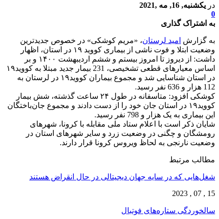
در
یکشنبه, 16, مه ,2021
0
به اشتراک گذاری
به گزارش
امید لرستان
، «مریم کوشکی» در خصوص جدیدترین
وضعیت ابتلا و فوت ناشی از بیماری کووید ۱۹ در استان، اظهار
داشت: از دیروز تا امروز بیستم و ششم اردیبهشت ۱۴۰۰ و بر
اساس معیارهای قطعی تشخیصی، 231 بیمار جدید مبتلا به کووید۱۹
در استان شناسایی شد و مجموع بیماران کووید۱۹ در لرستان به
112 هزار و 636 نفر رسید.
کوشکی افزود: متاسفانه در طول ۲۴ ساعت گذشته، شش بیمار
کووید۱۹ در استان جان خود را از دست دادند و مجموع جان‌باختگان
این بیماری به یک هزار و 798 نفر رسید.
شایان ذکر است با اعلام ستاد ملی مقابله با کرونا، شهرهای
رومشگان و چگنی در وضعیت زرد و سایر شهرهای استان در
وضعیت نارنجی به لحاظ ویروس کرونا قرار دارند.
مطالب مرتبط
شغل‌‌هایی که در سایه جهان دیجیتالی در حال انقراض هستند
15 , 07 , 2023
سالخوردگی ستاره‌های فوتبال