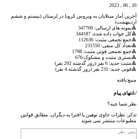
20 , 06 , 2023
آخرین آمار مبتلایان به ویروس کرونا در لرستان (بیستم و ششم
اردیبهشت)
🔺نمونه های ارسالی: 347700
🔺کل جواب داده شده: 344187
🔺جمع تجمعی مثبت: 112636
🔺تعداد کل منفی: 231550
🔺جمع تجمعی فوتی مثبت: 1798
🔺بستری مثبت و مشکوک:676
🔺مثبت جدید: 6 نفر (روز گذشته 292 نفر)
🔺فوتی جدید: 231 نفر (روز گذشته 4 نفر)
منبع:یافته
/.انتهای پیام
نظر شما چیه؟
تذكر: نظرات حاوی توهين يا افترا به ديگران، مطابق قوانين
مطبوعات منتشر نمی شوند