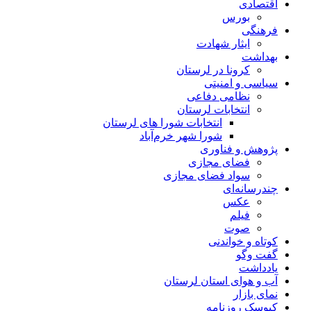
اقتصادی
بورس
فرهنگی
ایثار شهادت
بهداشت
کرونا در لرستان
سیاسی و امنیتی
نظامی دفاعی
انتخابات لرستان
انتخابات شورا های لرستان
شورا شهر خرم‌آباد
پژوهش و فناوری
فضای مجازی
سواد فضای مجازی
چندرسانه‌ای
عكس
فیلم
صوت
کوتاه و خواندنی
گفت وگو
یادداشت
آب و هوای استان لرستان
نمای بازار
کیوسک روزنامه