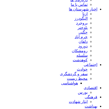
تماس با ما
اخبار شهرستان ها
ازنا
الیگودرز
بروجرد
پلدختر
چگنی
خرم آباد
دلفان
دورود
رومشکان
سلسله
کوهدشت
اجتماعی
حوادث
سفر و گردشگری
محیط زیست
هواشناسی
اقتصادی
بورس
فرهنگی
ایثار شهادت
بهداشت