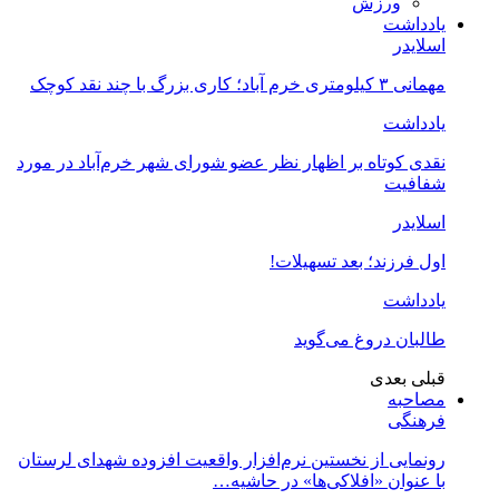
ورزش
یادداشت
اسلایدر
مهمانی ۳ کیلومتری خرم آباد؛ کاری بزرگ با چند نقد کوچک
یادداشت
نقدی کوتاه بر اظهار نظر عضو شورای شهر خرم‌آباد در مورد
شفافیت
اسلایدر
اول فرزند؛ بعد تسهیلات!
یادداشت
طالبان دروغ می‌گوید
قبلی
بعدی
مصاحبه
فرهنگی
رونمایی از نخستین نرم‌افزار واقعیت افزوده شهدای لرستان
با عنوان «افلاکی‌ها» در حاشیه…