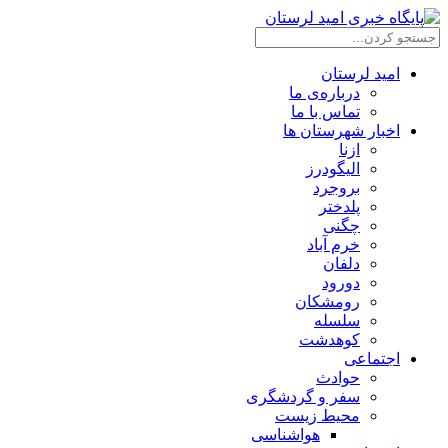
امید لرستان
درباره‌ی ما
تماس با ما
اخبار شهرستان ها
ازنا
الیگودرز
بروجرد
پلدختر
چگنی
خرم آباد
دلفان
دورود
رومشکان
سلسله
کوهدشت
اجتماعی
حوادث
سفر و گردشگری
محیط زیست
هواشناسی