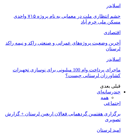
اسلایدر
چشم انتظاری ملت در معمایی به نام پروژه ۷۱۵ واحدی
مسکن ملی خرم آباد
اقتصادی
آخرین وضعیت پروژه‌های عمرانی و صنعتی راکد و نیمه راکد
لرستان
اسلایدر
ماجرای پرداخت وام 100 میلیونی برای نوسازی تجهیزات
کشاورزان لرستانی چیست؟
قبلی
بعدی
چندرسانه‌ای
همه
اجتماعی
برگزاری هفتمین گردهمایی فعالان اربعین لرستان + گزارش
تصویری
امید لرستان