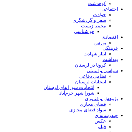
کوهدشت
اجتماعی
حوادث
سفر و گردشگری
محیط زیست
هواشناسی
اقتصادی
بورس
فرهنگی
ایثار شهادت
بهداشت
کرونا در لرستان
سیاسی و امنیتی
نظامی دفاعی
انتخابات لرستان
انتخابات شورا های لرستان
شورا شهر خرم‌آباد
پژوهش و فناوری
فضای مجازی
سواد فضای مجازی
چندرسانه‌ای
عكس
فیلم