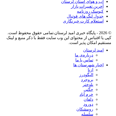
آب و هوای استان لرستان
آخرین تغییرات بازار
کیوسک روزنامه
جدول لیگ های فوتبال
استعلام کارت خبرنگاری
© 2026 - پایگاه خبری اميد لرستان.تمامی حقوق محفوظ است.
کپی یا اقتباس از محتوای این وب سایت فقط با ذکر منبع و لینک
مستقیم امکان پذیر است.
امید لرستان
درباره‌ی ما
تماس با ما
اخبار شهرستان ها
ازنا
الیگودرز
بروجرد
پلدختر
چگنی
خرم آباد
دلفان
دورود
رومشکان
سلسله