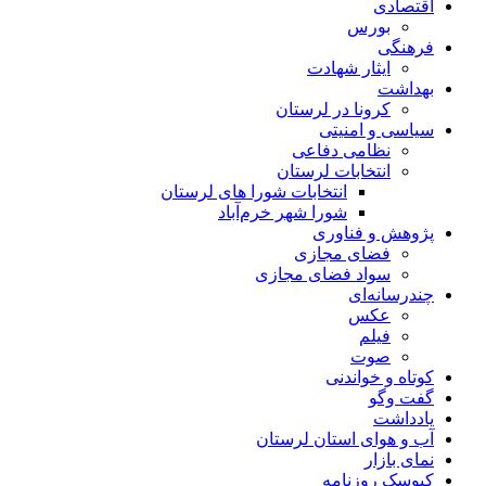
اقتصادی
بورس
فرهنگی
ایثار شهادت
بهداشت
کرونا در لرستان
سیاسی و امنیتی
نظامی دفاعی
انتخابات لرستان
انتخابات شورا های لرستان
شورا شهر خرم‌آباد
پژوهش و فناوری
فضای مجازی
سواد فضای مجازی
چندرسانه‌ای
عكس
فیلم
صوت
کوتاه و خواندنی
گفت وگو
یادداشت
آب و هوای استان لرستان
نمای بازار
کیوسک روزنامه