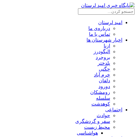
امید لرستان
درباره‌ی ما
تماس با ما
اخبار شهرستان ها
ازنا
الیگودرز
بروجرد
پلدختر
چگنی
خرم آباد
دلفان
دورود
رومشکان
سلسله
کوهدشت
اجتماعی
حوادث
سفر و گردشگری
محیط زیست
هواشناسی