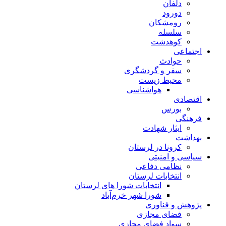
دلفان
دورود
رومشکان
سلسله
کوهدشت
اجتماعی
حوادث
سفر و گردشگری
محیط زیست
هواشناسی
اقتصادی
بورس
فرهنگی
ایثار شهادت
بهداشت
کرونا در لرستان
سیاسی و امنیتی
نظامی دفاعی
انتخابات لرستان
انتخابات شورا های لرستان
شورا شهر خرم‌آباد
پژوهش و فناوری
فضای مجازی
سواد فضای مجازی