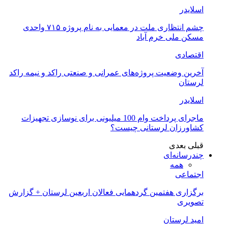
اسلایدر
چشم انتظاری ملت در معمایی به نام پروژه ۷۱۵ واحدی
مسکن ملی خرم آباد
اقتصادی
آخرین وضعیت پروژه‌های عمرانی و صنعتی راکد و نیمه راکد
لرستان
اسلایدر
ماجرای پرداخت وام 100 میلیونی برای نوسازی تجهیزات
کشاورزان لرستانی چیست؟
قبلی
بعدی
چندرسانه‌ای
همه
اجتماعی
برگزاری هفتمین گردهمایی فعالان اربعین لرستان + گزارش
تصویری
امید لرستان