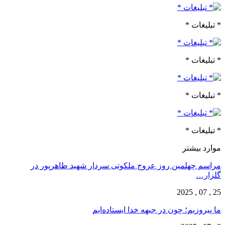
* تبلیغات *
* تبلیغات *
* تبلیغات *
* تبلیغات *
موارد بیشتر
مراسم چهلمین روز عروج ملکوتی سردار شهید طاهرپور در
گلزار…
25 , 07 , 2025
ما پیروزیم؛ چون در جبهه خدا ایستاده‌ایم