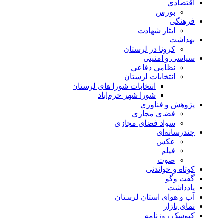
اقتصادی
بورس
فرهنگی
ایثار شهادت
بهداشت
کرونا در لرستان
سیاسی و امنیتی
نظامی دفاعی
انتخابات لرستان
انتخابات شورا های لرستان
شورا شهر خرم‌آباد
پژوهش و فناوری
فضای مجازی
سواد فضای مجازی
چندرسانه‌ای
عكس
فیلم
صوت
کوتاه و خواندنی
گفت وگو
یادداشت
آب و هوای استان لرستان
نمای بازار
کیوسک روزنامه