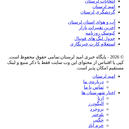
انتخابات لرستان
امید لرستان
گردشگری لرستان
آب و هوای استان لرستان
آخرین تغییرات بازار
کیوسک روزنامه
جدول لیگ های فوتبال
استعلام کارت خبرنگاری
© 2026 - پایگاه خبری اميد لرستان.تمامی حقوق محفوظ است.
کپی یا اقتباس از محتوای این وب سایت فقط با ذکر منبع و لینک
مستقیم امکان پذیر است.
امید لرستان
درباره‌ی ما
تماس با ما
اخبار شهرستان ها
ازنا
الیگودرز
بروجرد
پلدختر
چگنی
خرم آباد