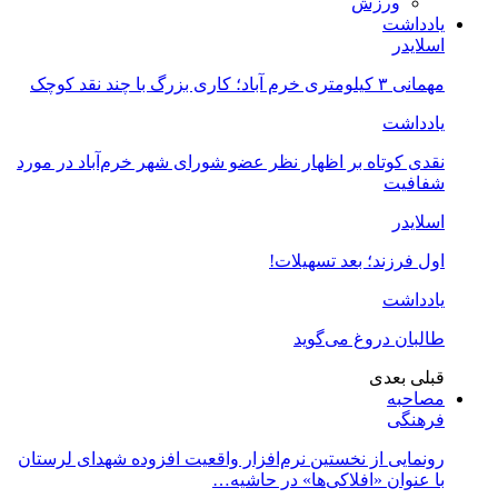
ورزش
یادداشت
اسلایدر
مهمانی ۳ کیلومتری خرم آباد؛ کاری بزرگ با چند نقد کوچک
یادداشت
نقدی کوتاه بر اظهار نظر عضو شورای شهر خرم‌آباد در مورد
شفافیت
اسلایدر
اول فرزند؛ بعد تسهیلات!
یادداشت
طالبان دروغ می‌گوید
قبلی
بعدی
مصاحبه
فرهنگی
رونمایی از نخستین نرم‌افزار واقعیت افزوده شهدای لرستان
با عنوان «افلاکی‌ها» در حاشیه…