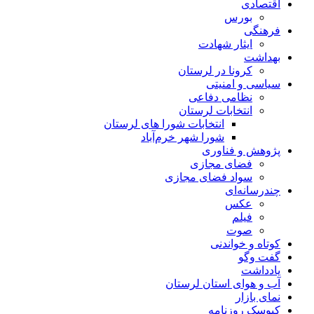
اقتصادی
بورس
فرهنگی
ایثار شهادت
بهداشت
کرونا در لرستان
سیاسی و امنیتی
نظامی دفاعی
انتخابات لرستان
انتخابات شورا های لرستان
شورا شهر خرم‌آباد
پژوهش و فناوری
فضای مجازی
سواد فضای مجازی
چندرسانه‌ای
عكس
فیلم
صوت
کوتاه و خواندنی
گفت وگو
یادداشت
آب و هوای استان لرستان
نمای بازار
کیوسک روزنامه