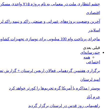
چشم انتظاری ملت در معمایی به نام پروژه ۷۱۵ واحدی مسکن ملی خرم آباد
اقتصادی
آخرین وضعیت پروژه‌های عمرانی و صنعتی راکد و نیمه راکد لر
اسلایدر
ماجرای پرداخت وام 100 میلیونی برای نوسازی تجهیزات کشاورزان لرستانی چیست؟
قبلی
بعدی
چندرسانه‌ای
همه
اجتماعی
برگزاری هفتمین گردهمایی فعالان اربعین لرستان + گزارش ت
امید لرستان
پوستر | مذاکره با آمریکا گره تحریم‌ها را کورتر خواهد کرد
خرم آباد
راهپیمایی روز قدس در لرستان برگزار گردید