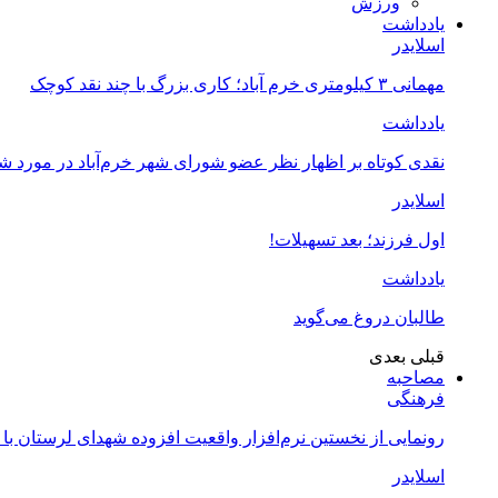
ورزش
یادداشت
اسلایدر
مهمانی ۳ کیلومتری خرم آباد؛ کاری بزرگ با چند نقد کوچک
یادداشت
نقدی کوتاه بر اظهار نظر عضو شورای شهر خرم‌آباد در مورد 
اسلایدر
اول فرزند؛ بعد تسهیلات!
یادداشت
طالبان دروغ می‌گوید
قبلی
بعدی
مصاحبه
فرهنگی
رونمایی از نخستین نرم‌افزار واقعیت افزوده شهدای لرستان با
اسلایدر