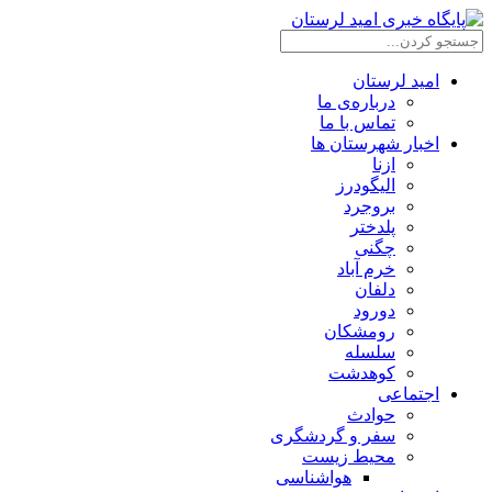
امید لرستان
درباره‌ی ما
تماس با ما
اخبار شهرستان ها
ازنا
الیگودرز
بروجرد
پلدختر
چگنی
خرم آباد
دلفان
دورود
رومشکان
سلسله
کوهدشت
اجتماعی
حوادث
سفر و گردشگری
محیط زیست
هواشناسی