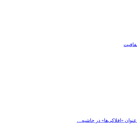
شفافیت
 عنوان «افلاکی‌ها» در حاشیه…