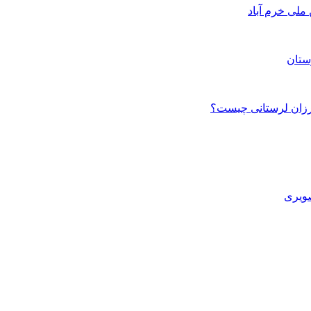
ستان
صویری