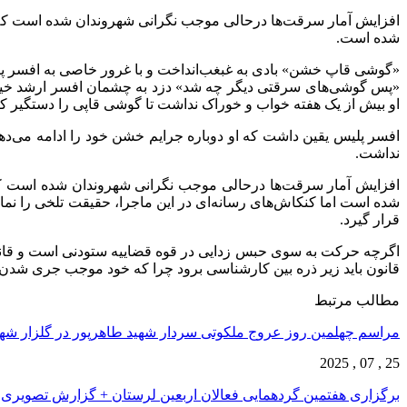
افزایش آمار سرقت‌ها درحالی موجب نگرانی شهروندان شده است که همه
شده است.
«گوشی قاپ خشن» بادی به غبغب‌انداخت و با غرور خاصی به افسر پرو
«پس گوشی‌های سرقتی دیگر چه شد» دزد به چشمان افسر ارشد خیره ش
او بیش از یک هفته خواب و خوراک نداشت تا گوشی قاپی را دستگیر کند ک
افسر پلیس یقین داشت که او دوباره جرایم خشن خود را ادامه می‌دهد
نداشت.
افزایش آمار سرقت‌ها درحالی موجب نگرانی شهروندان شده است که ه
شده است اما کنکاش‌های رسانه‌ای در این ماجرا، حقیقت تلخی را ن
قرار گیرد.
اگرچه حرکت به سوی حبس زدایی در قوه قضاییه ستودنی است و قانون
قانون باید زیر ذره بین کارشناسی برود چرا که خود موجب جری شدن 
مطالب مرتبط
مراسم چهلمین روز عروج ملکوتی سردار شهید طاهرپور در گلزار ش
25 , 07 , 2025
برگزاری هفتمین گردهمایی فعالان اربعین لرستان + گزارش تصویری