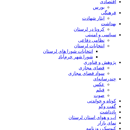
اقتصادی
بورس
فرهنگی
ایثار شهادت
بهداشت
کرونا در لرستان
سیاسی و امنیتی
نظامی دفاعی
انتخابات لرستان
انتخابات شورا های لرستان
شورا شهر خرم‌آباد
پژوهش و فناوری
فضای مجازی
سواد فضای مجازی
چندرسانه‌ای
عكس
فیلم
صوت
کوتاه و خواندنی
گفت وگو
یادداشت
آب و هوای استان لرستان
نمای بازار
کیوسک روزنامه