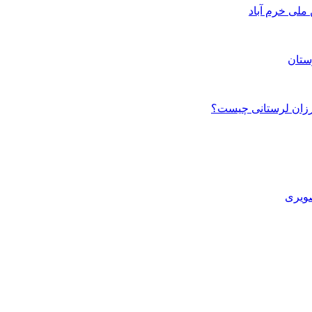
ستان
صویری