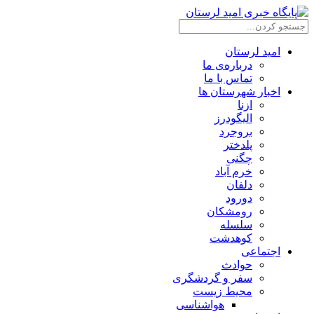
امید لرستان
درباره‌ی ما
تماس با ما
اخبار شهرستان ها
ازنا
الیگودرز
بروجرد
پلدختر
چگنی
خرم آباد
دلفان
دورود
رومشکان
سلسله
کوهدشت
اجتماعی
حوادث
سفر و گردشگری
محیط زیست
هواشناسی