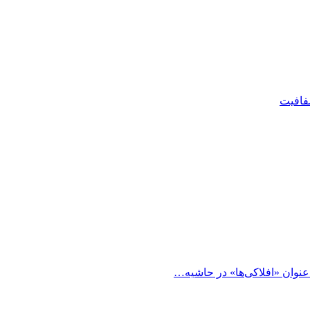
شفافیت
 عنوان «افلاکی‌ها» در حاشیه…