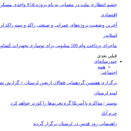
چشم انتظاری ملت در معمایی به نام پروژه ۷۱۵ واحدی مسکن ملی خرم آباد
اقتصادی
آخرین وضعیت پروژه‌های عمرانی و صنعتی راکد و نیمه راکد لر
اسلایدر
ماجرای پرداخت وام 100 میلیونی برای نوسازی تجهیزات کشاورزان لرستانی چیست؟
قبلی
بعدی
چندرسانه‌ای
همه
اجتماعی
برگزاری هفتمین گردهمایی فعالان اربعین لرستان + گزارش ت
امید لرستان
پوستر | مذاکره با آمریکا گره تحریم‌ها را کورتر خواهد کرد
خرم آباد
راهپیمایی روز قدس در لرستان برگزار گردید