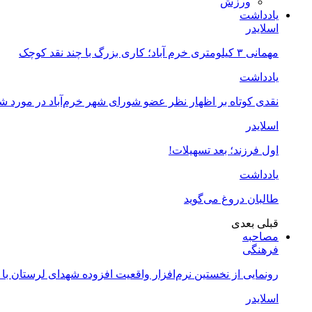
ورزش
یادداشت
اسلایدر
مهمانی ۳ کیلومتری خرم آباد؛ کاری بزرگ با چند نقد کوچک
یادداشت
نقدی کوتاه بر اظهار نظر عضو شورای شهر خرم‌آباد در مورد 
اسلایدر
اول فرزند؛ بعد تسهیلات!
یادداشت
طالبان دروغ می‌گوید
قبلی
بعدی
مصاحبه
فرهنگی
رونمایی از نخستین نرم‌افزار واقعیت افزوده شهدای لرستان با
اسلایدر