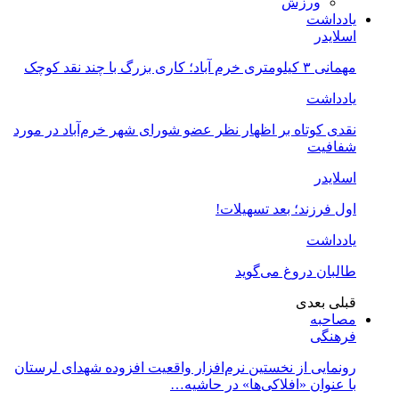
ورزش
یادداشت
اسلایدر
مهمانی ۳ کیلومتری خرم آباد؛ کاری بزرگ با چند نقد کوچک
یادداشت
نقدی کوتاه بر اظهار نظر عضو شورای شهر خرم‌آباد در مورد
شفافیت
اسلایدر
اول فرزند؛ بعد تسهیلات!
یادداشت
طالبان دروغ می‌گوید
قبلی
بعدی
مصاحبه
فرهنگی
رونمایی از نخستین نرم‌افزار واقعیت افزوده شهدای لرستان
با عنوان «افلاکی‌ها» در حاشیه…