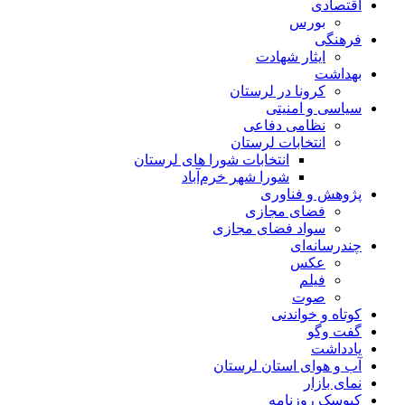
اقتصادی
بورس
فرهنگی
ایثار شهادت
بهداشت
کرونا در لرستان
سیاسی و امنیتی
نظامی دفاعی
انتخابات لرستان
انتخابات شورا های لرستان
شورا شهر خرم‌آباد
پژوهش و فناوری
فضای مجازی
سواد فضای مجازی
چندرسانه‌ای
عكس
فیلم
صوت
کوتاه و خواندنی
گفت وگو
یادداشت
آب و هوای استان لرستان
نمای بازار
کیوسک روزنامه