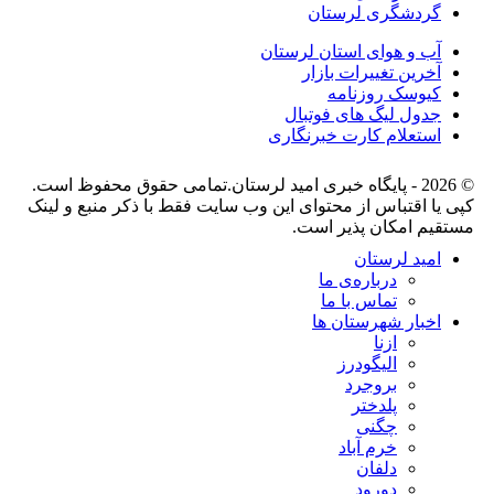
گردشگری لرستان
آب و هوای استان لرستان
آخرین تغییرات بازار
کیوسک روزنامه
جدول لیگ های فوتبال
استعلام کارت خبرنگاری
© 2026 - پایگاه خبری اميد لرستان.تمامی حقوق محفوظ است.
کپی یا اقتباس از محتوای این وب سایت فقط با ذکر منبع و لینک
مستقیم امکان پذیر است.
امید لرستان
درباره‌ی ما
تماس با ما
اخبار شهرستان ها
ازنا
الیگودرز
بروجرد
پلدختر
چگنی
خرم آباد
دلفان
دورود