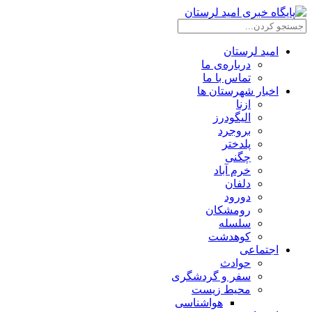
امید لرستان
درباره‌ی ما
تماس با ما
اخبار شهرستان ها
ازنا
الیگودرز
بروجرد
پلدختر
چگنی
خرم آباد
دلفان
دورود
رومشکان
سلسله
کوهدشت
اجتماعی
حوادث
سفر و گردشگری
محیط زیست
هواشناسی