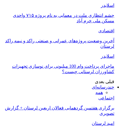
اسلایدر
چشم انتظاری ملت در معمایی به نام پروژه ۷۱۵ واحدی
مسکن ملی خرم آباد
اقتصادی
آخرین وضعیت پروژه‌های عمرانی و صنعتی راکد و نیمه راکد
لرستان
اسلایدر
ماجرای پرداخت وام 100 میلیونی برای نوسازی تجهیزات
کشاورزان لرستانی چیست؟
قبلی
بعدی
چندرسانه‌ای
همه
اجتماعی
برگزاری هفتمین گردهمایی فعالان اربعین لرستان + گزارش
تصویری
امید لرستان