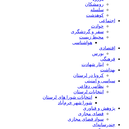
رومشکان
سلسله
کوهدشت
اجتماعی
حوادث
سفر و گردشگری
محیط زیست
هواشناسی
اقتصادی
بورس
فرهنگی
ایثار شهادت
بهداشت
کرونا در لرستان
سیاسی و امنیتی
نظامی دفاعی
انتخابات لرستان
انتخابات شورا های لرستان
شورا شهر خرم‌آباد
پژوهش و فناوری
فضای مجازی
سواد فضای مجازی
چندرسانه‌ای