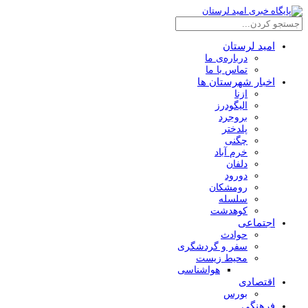
امید لرستان
درباره‌ی ما
تماس با ما
اخبار شهرستان ها
ازنا
الیگودرز
بروجرد
پلدختر
چگنی
خرم آباد
دلفان
دورود
رومشکان
سلسله
کوهدشت
اجتماعی
حوادث
سفر و گردشگری
محیط زیست
هواشناسی
اقتصادی
بورس
فرهنگی