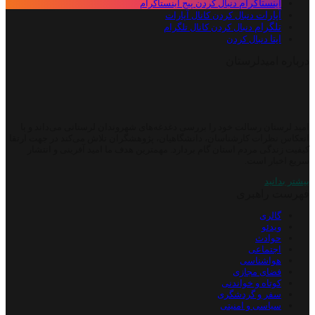
اینستاگرام
دنبال کردن پیج اینستاگرام
آپارات
دنبال کردن کانال آپارات
تلگرام
دنبال کردن کانال تلگرام
ایتا
دنبال کردن
درباره امیدلرستان
امید لرستان رسالت خود را بررسی دغدغه‌های شهروندان لرستانی می‌داند و با
انعکاس نظرات کارشناسان، دانشگاهیان، پژوهشگران تلاش می‌کند در جهت ارتقا
کیفیت زندگی مردم استان گام بردارد. مهمترین هدف ما امید آفرینی و انتشار
سریع اخبار است.
بیشتر بدانید
فهرست راهبری
گالری
ویدئو
حوادث
اجتماعی
هواشناسی
فضای مجازی
کوتاه و خواندنی
سفر و گردشگری
سیاسی و امنیتی