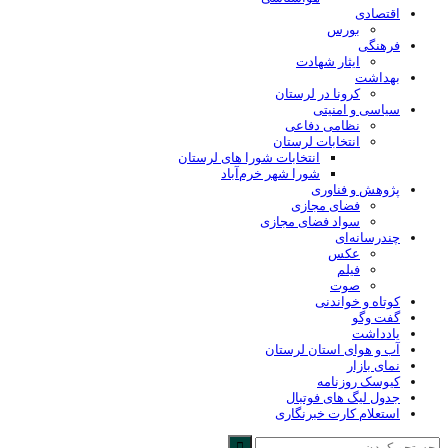
اقتصادی
بورس
فرهنگی
ایثار شهادت
بهداشت
کرونا در لرستان
سیاسی و امنیتی
نظامی دفاعی
انتخابات لرستان
انتخابات شورا های لرستان
شورا شهر خرم‌آباد
پژوهش و فناوری
فضای مجازی
سواد فضای مجازی
چندرسانه‌ای
عكس
فیلم
صوت
کوتاه و خواندنی
گفت وگو
یادداشت
آب و هوای استان لرستان
نمای بازار
کیوسک روزنامه
جدول لیگ های فوتبال
استعلام کارت خبرنگاری