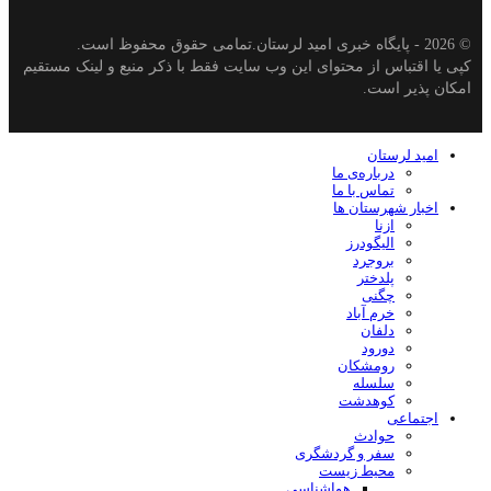
© 2026 - پایگاه خبری اميد لرستان.تمامی حقوق محفوظ است.
کپی یا اقتباس از محتوای این وب سایت فقط با ذکر منبع و لینک مستقیم
امکان پذیر است.
امید لرستان
درباره‌ی ما
تماس با ما
اخبار شهرستان ها
ازنا
الیگودرز
بروجرد
پلدختر
چگنی
خرم آباد
دلفان
دورود
رومشکان
سلسله
کوهدشت
اجتماعی
حوادث
سفر و گردشگری
محیط زیست
هواشناسی