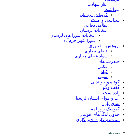
ایثار شهادت
بهداشت
کرونا در لرستان
سیاسی و امنیتی
نظامی دفاعی
انتخابات لرستان
انتخابات شورا های لرستان
شورا شهر خرم‌آباد
پژوهش و فناوری
فضای مجازی
سواد فضای مجازی
چندرسانه‌ای
عكس
فیلم
صوت
کوتاه و خواندنی
گفت وگو
یادداشت
آب و هوای استان لرستان
نمای بازار
کیوسک روزنامه
جدول لیگ های فوتبال
استعلام کارت خبرنگاری
Instagram