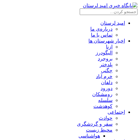
امید لرستان
درباره‌ی ما
تماس با ما
اخبار شهرستان ها
ازنا
الیگودرز
بروجرد
پلدختر
چگنی
خرم آباد
دلفان
دورود
رومشکان
سلسله
کوهدشت
اجتماعی
حوادث
سفر و گردشگری
محیط زیست
هواشناسی