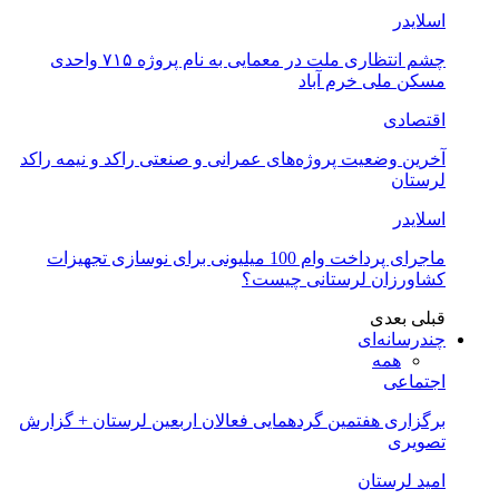
اسلایدر
چشم انتظاری ملت در معمایی به نام پروژه ۷۱۵ واحدی
مسکن ملی خرم آباد
اقتصادی
آخرین وضعیت پروژه‌های عمرانی و صنعتی راکد و نیمه راکد
لرستان
اسلایدر
ماجرای پرداخت وام 100 میلیونی برای نوسازی تجهیزات
کشاورزان لرستانی چیست؟
قبلی
بعدی
چندرسانه‌ای
همه
اجتماعی
برگزاری هفتمین گردهمایی فعالان اربعین لرستان + گزارش
تصویری
امید لرستان