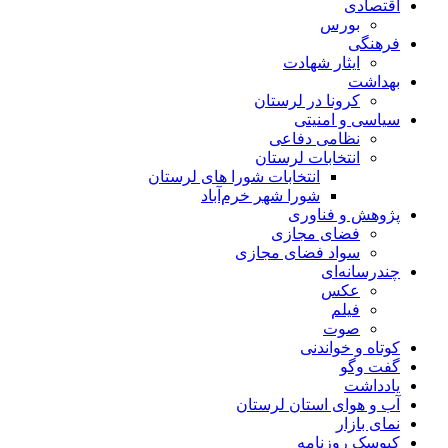
اقتصادی
بورس
فرهنگی
ایثار شهادت
بهداشت
کرونا در لرستان
سیاسی و امنیتی
نظامی دفاعی
انتخابات لرستان
انتخابات شورا های لرستان
شورا شهر خرم‌آباد
پژوهش و فناوری
فضای مجازی
سواد فضای مجازی
چندرسانه‌ای
عكس
فیلم
صوت
کوتاه و خواندنی
گفت وگو
یادداشت
آب و هوای استان لرستان
نمای بازار
کیوسک روزنامه