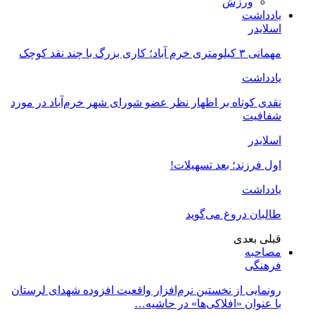
ورزش
یادداشت
اسلایدر
مهمانی ۳ کیلومتری خرم آباد؛ کاری بزرگ با چند نقد کوچک
یادداشت
نقدی کوتاه بر اظهار نظر عضو شورای شهر خرم‌آباد در مورد
شفافیت
اسلایدر
اول فرزند؛ بعد تسهیلات!
یادداشت
طالبان دروغ می‌گوید
قبلی
بعدی
مصاحبه
فرهنگی
رونمایی از نخستین نرم‌افزار واقعیت افزوده شهدای لرستان
با عنوان «افلاکی‌ها» در حاشیه…