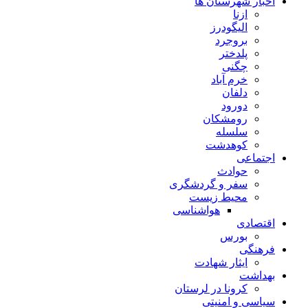
اخبار شهرستان ها
ازنا
الیگودرز
بروجرد
پلدختر
چگنی
خرم آباد
دلفان
دورود
رومشکان
سلسله
کوهدشت
اجتماعی
حوادث
سفر و گردشگری
محیط زیست
هواشناسی
اقتصادی
بورس
فرهنگی
ایثار شهادت
بهداشت
کرونا در لرستان
سیاسی و امنیتی