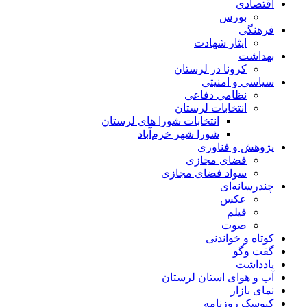
اقتصادی
بورس
فرهنگی
ایثار شهادت
بهداشت
کرونا در لرستان
سیاسی و امنیتی
نظامی دفاعی
انتخابات لرستان
انتخابات شورا های لرستان
شورا شهر خرم‌آباد
پژوهش و فناوری
فضای مجازی
سواد فضای مجازی
چندرسانه‌ای
عكس
فیلم
صوت
کوتاه و خواندنی
گفت وگو
یادداشت
آب و هوای استان لرستان
نمای بازار
کیوسک روزنامه