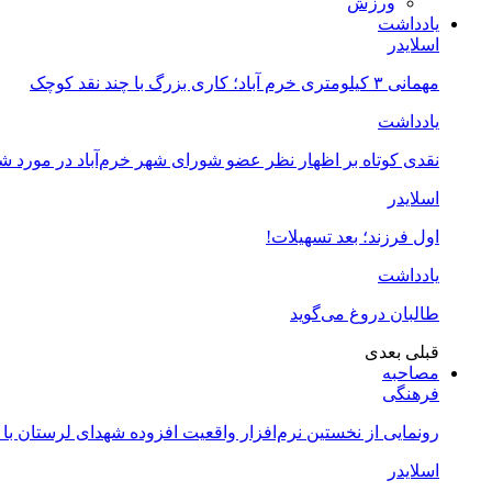
ورزش
یادداشت
اسلایدر
مهمانی ۳ کیلومتری خرم آباد؛ کاری بزرگ با چند نقد کوچک
یادداشت
نقدی کوتاه بر اظهار نظر عضو شورای شهر خرم‌آباد در مورد 
اسلایدر
اول فرزند؛ بعد تسهیلات!
یادداشت
طالبان دروغ می‌گوید
قبلی
بعدی
مصاحبه
فرهنگی
رونمایی از نخستین نرم‌افزار واقعیت افزوده شهدای لرستان با
اسلایدر