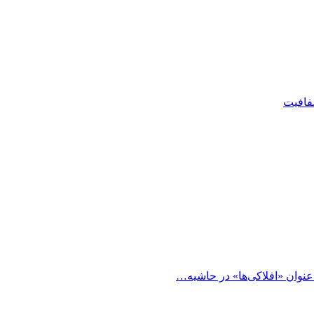
شفافیت
 عنوان «افلاکی‌ها» در حاشیه…