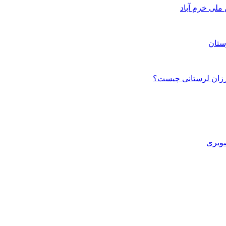
ستان
صویری