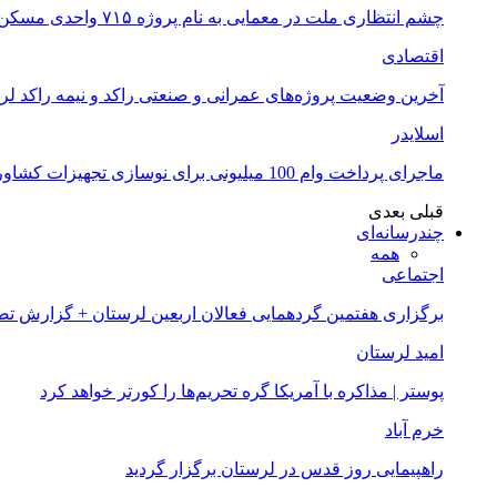
چشم انتظاری ملت در معمایی به نام پروژه ۷۱۵ واحدی مسکن ملی خرم آباد
اقتصادی
آخرین وضعیت پروژه‌های عمرانی و صنعتی راکد و نیمه راکد لر
اسلایدر
ماجرای پرداخت وام 100 میلیونی برای نوسازی تجهیزات کشاورزان لرستانی چیست؟
قبلی
بعدی
چندرسانه‌ای
همه
اجتماعی
برگزاری هفتمین گردهمایی فعالان اربعین لرستان + گزارش ت
امید لرستان
پوستر | مذاکره با آمریکا گره تحریم‌ها را کورتر خواهد کرد
خرم آباد
راهپیمایی روز قدس در لرستان برگزار گردید