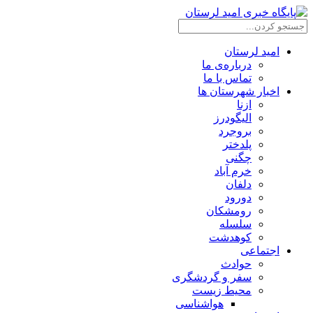
امید لرستان
درباره‌ی ما
تماس با ما
اخبار شهرستان ها
ازنا
الیگودرز
بروجرد
پلدختر
چگنی
خرم آباد
دلفان
دورود
رومشکان
سلسله
کوهدشت
اجتماعی
حوادث
سفر و گردشگری
محیط زیست
هواشناسی