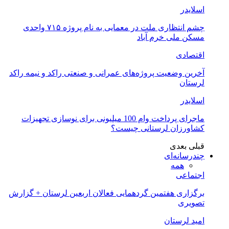
اسلایدر
چشم انتظاری ملت در معمایی به نام پروژه ۷۱۵ واحدی
مسکن ملی خرم آباد
اقتصادی
آخرین وضعیت پروژه‌های عمرانی و صنعتی راکد و نیمه راکد
لرستان
اسلایدر
ماجرای پرداخت وام 100 میلیونی برای نوسازی تجهیزات
کشاورزان لرستانی چیست؟
قبلی
بعدی
چندرسانه‌ای
همه
اجتماعی
برگزاری هفتمین گردهمایی فعالان اربعین لرستان + گزارش
تصویری
امید لرستان