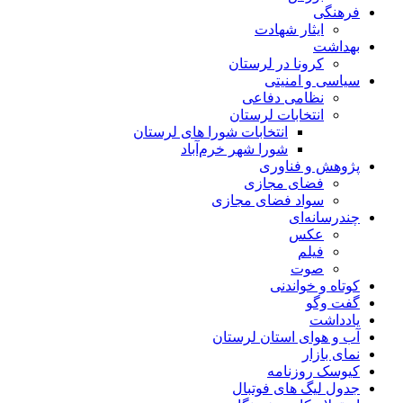
فرهنگی
ایثار شهادت
بهداشت
کرونا در لرستان
سیاسی و امنیتی
نظامی دفاعی
انتخابات لرستان
انتخابات شورا های لرستان
شورا شهر خرم‌آباد
پژوهش و فناوری
فضای مجازی
سواد فضای مجازی
چندرسانه‌ای
عكس
فیلم
صوت
کوتاه و خواندنی
گفت وگو
یادداشت
آب و هوای استان لرستان
نمای بازار
کیوسک روزنامه
جدول لیگ های فوتبال