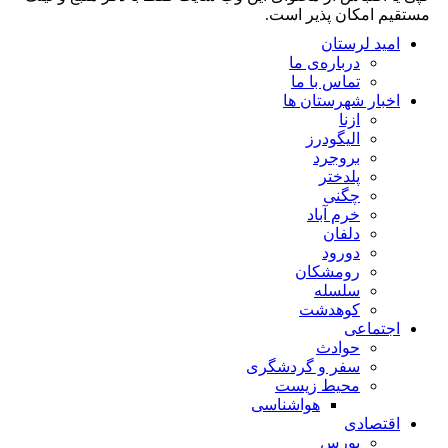
مستقیم امکان پذیر است.
امید لرستان
درباره‌ی ما
تماس با ما
اخبار شهرستان ها
ازنا
الیگودرز
بروجرد
پلدختر
چگنی
خرم آباد
دلفان
دورود
رومشکان
سلسله
کوهدشت
اجتماعی
حوادث
سفر و گردشگری
محیط زیست
هواشناسی
اقتصادی
بورس