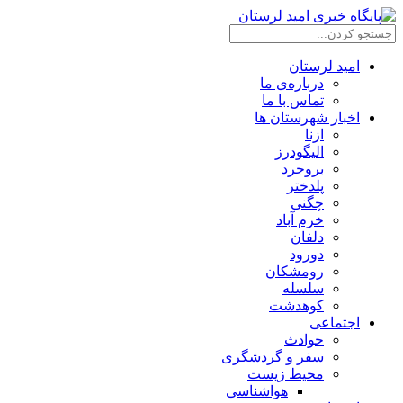
امید لرستان
درباره‌ی ما
تماس با ما
اخبار شهرستان ها
ازنا
الیگودرز
بروجرد
پلدختر
چگنی
خرم آباد
دلفان
دورود
رومشکان
سلسله
کوهدشت
اجتماعی
حوادث
سفر و گردشگری
محیط زیست
هواشناسی