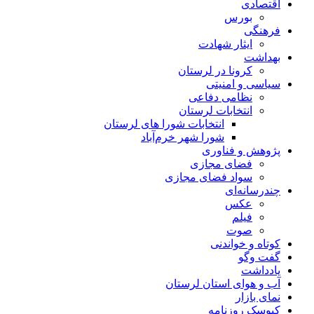
اقتصادی
بورس
فرهنگی
ایثار شهادت
بهداشت
کرونا در لرستان
سیاسی و امنیتی
نظامی دفاعی
انتخابات لرستان
انتخابات شورا های لرستان
شورا شهر خرم‌آباد
پژوهش و فناوری
فضای مجازی
سواد فضای مجازی
چندرسانه‌ای
عكس
فیلم
صوت
کوتاه و خواندنی
گفت وگو
یادداشت
آب و هوای استان لرستان
نمای بازار
کیوسک روزنامه