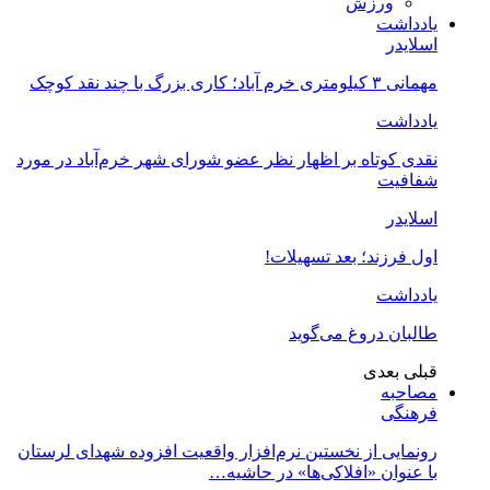
ورزش
یادداشت
اسلایدر
مهمانی ۳ کیلومتری خرم آباد؛ کاری بزرگ با چند نقد کوچک
یادداشت
نقدی کوتاه بر اظهار نظر عضو شورای شهر خرم‌آباد در مورد
شفافیت
اسلایدر
اول فرزند؛ بعد تسهیلات!
یادداشت
طالبان دروغ می‌گوید
قبلی
بعدی
مصاحبه
فرهنگی
رونمایی از نخستین نرم‌افزار واقعیت افزوده شهدای لرستان
با عنوان «افلاکی‌ها» در حاشیه…