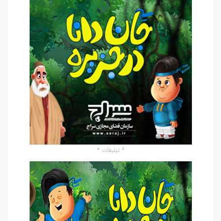
* تبلیغات *