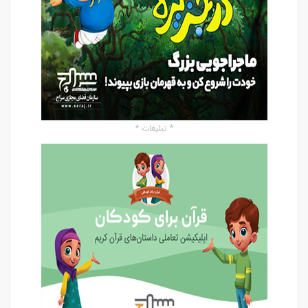
* تبلیغات *