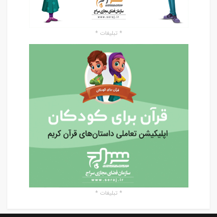
* تبلیغات *
* تبلیغات *