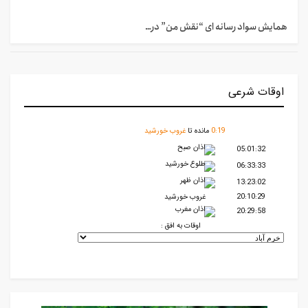
همایش سواد رسانه ای “نقش من” در…
اوقات شرعی
19
:
0
مانده تا
غروب خورشید
اذان صبح
05:01:32
طلوع خورشید
06:33:33
اذان ظهر
13:23:02
20:10:29
غروب خورشید
اذان مغرب
20:29:58
اوقات به افق :