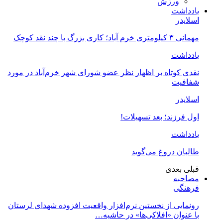
ورزش
یادداشت
اسلایدر
مهمانی ۳ کیلومتری خرم آباد؛ کاری بزرگ با چند نقد کوچک
یادداشت
نقدی کوتاه بر اظهار نظر عضو شورای شهر خرم‌آباد در مورد
شفافیت
اسلایدر
اول فرزند؛ بعد تسهیلات!
یادداشت
طالبان دروغ می‌گوید
قبلی
بعدی
مصاحبه
فرهنگی
رونمایی از نخستین نرم‌افزار واقعیت افزوده شهدای لرستان
با عنوان «افلاکی‌ها» در حاشیه…