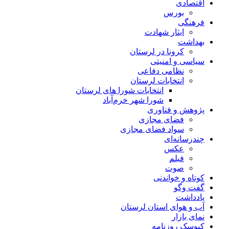
اقتصادی
بورس
فرهنگی
ایثار شهادت
بهداشت
کرونا در لرستان
سیاسی و امنیتی
نظامی دفاعی
انتخابات لرستان
انتخابات شورا های لرستان
شورا شهر خرم‌آباد
پژوهش و فناوری
فضای مجازی
سواد فضای مجازی
چندرسانه‌ای
عكس
فیلم
صوت
کوتاه و خواندنی
گفت وگو
یادداشت
آب و هوای استان لرستان
نمای بازار
کیوسک روزنامه