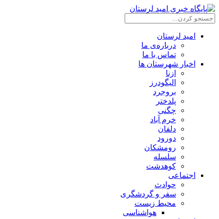
امید لرستان
درباره‌ی ما
تماس با ما
اخبار شهرستان ها
ازنا
الیگودرز
بروجرد
پلدختر
چگنی
خرم آباد
دلفان
دورود
رومشکان
سلسله
کوهدشت
اجتماعی
حوادث
سفر و گردشگری
محیط زیست
هواشناسی