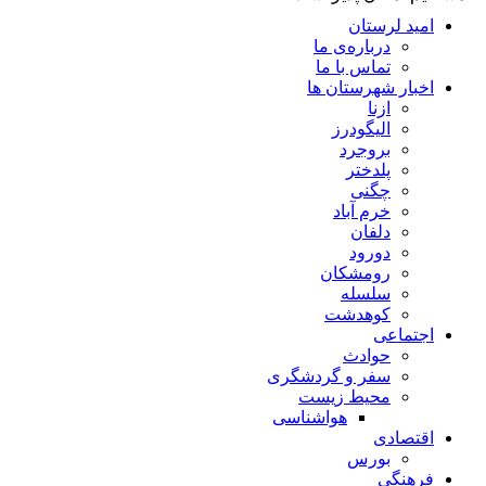
امید لرستان
درباره‌ی ما
تماس با ما
اخبار شهرستان ها
ازنا
الیگودرز
بروجرد
پلدختر
چگنی
خرم آباد
دلفان
دورود
رومشکان
سلسله
کوهدشت
اجتماعی
حوادث
سفر و گردشگری
محیط زیست
هواشناسی
اقتصادی
بورس
فرهنگی