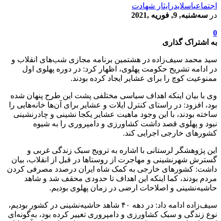
اجتماعی
اسلایدر
ایثار شهادت
در
سه‌شنبه, 9, فوریه ,2021
0
به اشتراک گذاری
سید محمد سیف‌زاده در هشتمین برنامه مجازی شب‌های انقلاب و
در ادامه تشریح حکومت پهلوی، اظهار کرد: در دوره پهلوی اول
ممنوعیت کوچ را برای عشایر ایجاد کرده بودند.
وی با بیان اینکه اهداف سیاسی مختلفی پشت این طرح پنهان شده
بود، افزود: در راستای کنترل ایلات و عشایر برای آن‌ها خانه‌هایی را
ساخته بودند، با این وجود ماهیت عشایر یکجا نشینی و چادرنشینی
نبود و پهلوی قصد داشت کشاورزی و دامپروری را به شیوه
کشورهای خارجی اجرایی کند.
این پژوهشگر لرستانی با اشاره به ترویج سبک زندگی غربی و
گسترش شهرنشینی و مهاجرت از روستاها در قبل از انقلاب، بیان
داشت: کشورهای خارجی به کمک شاه ایران درصدد مصرفی کردن
مردم بودند، کما اینکه این اهداف تا حدودی محقف شد و شاهد
حاشیه‌نشینی و اصلاحات ارضی در زمان پهلوی بودیم.
سیف‌زاده ادامه داد: در دهه ۴۰ شاهد حاشیه‌نشینی در کشور بودیم،
نوع زندگی و سبک کشاورزی و دامپروری تغییر کرده بود، به‌گونه‌ای