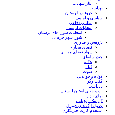
ایثار شهادت
بهداشت
کرونا در لرستان
سیاسی و امنیتی
نظامی دفاعی
انتخابات لرستان
انتخابات شورا های لرستان
شورا شهر خرم‌آباد
پژوهش و فناوری
فضای مجازی
سواد فضای مجازی
چندرسانه‌ای
عكس
فیلم
صوت
کوتاه و خواندنی
گفت وگو
یادداشت
آب و هوای استان لرستان
نمای بازار
کیوسک روزنامه
جدول لیگ های فوتبال
استعلام کارت خبرنگاری