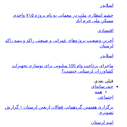
اسلایدر
چشم انتظاری ملت در معمایی به نام پروژه ۷۱۵ واحدی
مسکن ملی خرم آباد
اقتصادی
آخرین وضعیت پروژه‌های عمرانی و صنعتی راکد و نیمه راکد
لرستان
اسلایدر
ماجرای پرداخت وام 100 میلیونی برای نوسازی تجهیزات
کشاورزان لرستانی چیست؟
قبلی
بعدی
چندرسانه‌ای
همه
اجتماعی
برگزاری هفتمین گردهمایی فعالان اربعین لرستان + گزارش
تصویری
امید لرستان