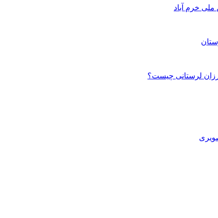
ستان
صویری