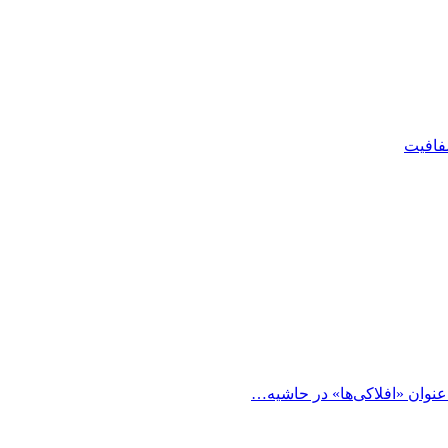
شفافیت
 عنوان «افلاکی‌ها» در حاشیه…