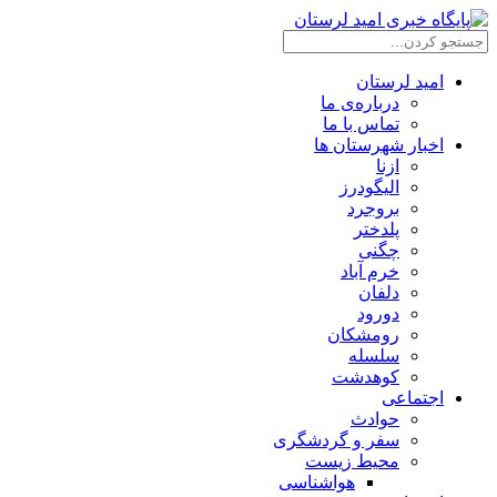
امید لرستان
درباره‌ی ما
تماس با ما
اخبار شهرستان ها
ازنا
الیگودرز
بروجرد
پلدختر
چگنی
خرم آباد
دلفان
دورود
رومشکان
سلسله
کوهدشت
اجتماعی
حوادث
سفر و گردشگری
محیط زیست
هواشناسی