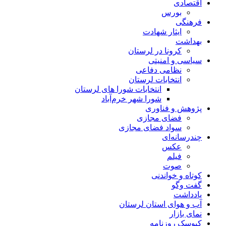
اقتصادی
بورس
فرهنگی
ایثار شهادت
بهداشت
کرونا در لرستان
سیاسی و امنیتی
نظامی دفاعی
انتخابات لرستان
انتخابات شورا های لرستان
شورا شهر خرم‌آباد
پژوهش و فناوری
فضای مجازی
سواد فضای مجازی
چندرسانه‌ای
عكس
فیلم
صوت
کوتاه و خواندنی
گفت وگو
یادداشت
آب و هوای استان لرستان
نمای بازار
کیوسک روزنامه