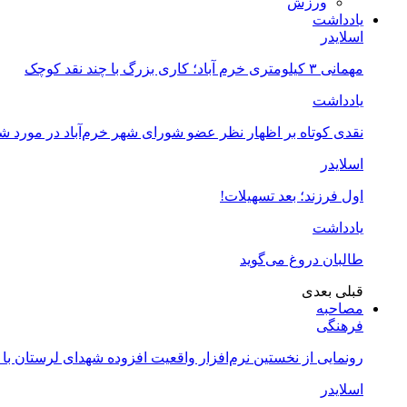
ورزش
یادداشت
اسلایدر
مهمانی ۳ کیلومتری خرم آباد؛ کاری بزرگ با چند نقد کوچک
یادداشت
نقدی کوتاه بر اظهار نظر عضو شورای شهر خرم‌آباد در مورد 
اسلایدر
اول فرزند؛ بعد تسهیلات!
یادداشت
طالبان دروغ می‌گوید
قبلی
بعدی
مصاحبه
فرهنگی
رونمایی از نخستین نرم‌افزار واقعیت افزوده شهدای لرستان با
اسلایدر