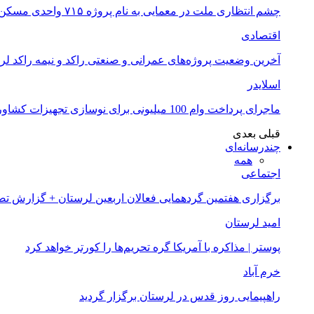
چشم انتظاری ملت در معمایی به نام پروژه ۷۱۵ واحدی مسکن ملی خرم آباد
اقتصادی
آخرین وضعیت پروژه‌های عمرانی و صنعتی راکد و نیمه راکد لر
اسلایدر
ماجرای پرداخت وام 100 میلیونی برای نوسازی تجهیزات کشاورزان لرستانی چیست؟
قبلی
بعدی
چندرسانه‌ای
همه
اجتماعی
برگزاری هفتمین گردهمایی فعالان اربعین لرستان + گزارش ت
امید لرستان
پوستر | مذاکره با آمریکا گره تحریم‌ها را کورتر خواهد کرد
خرم آباد
راهپیمایی روز قدس در لرستان برگزار گردید