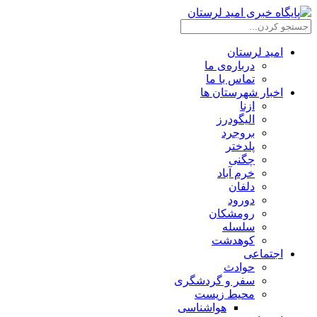
امید لرستان
درباره‌ی ما
تماس با ما
اخبار شهرستان ها
ازنا
الیگودرز
بروجرد
پلدختر
چگنی
خرم آباد
دلفان
دورود
رومشکان
سلسله
کوهدشت
اجتماعی
حوادث
سفر و گردشگری
محیط زیست
هواشناسی