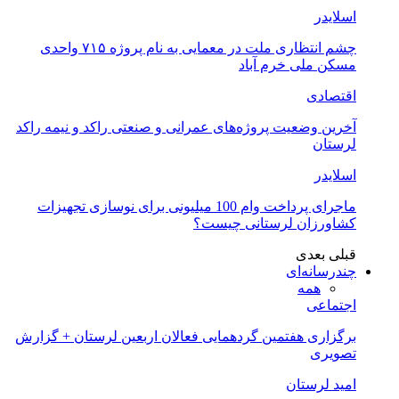
اسلایدر
چشم انتظاری ملت در معمایی به نام پروژه ۷۱۵ واحدی
مسکن ملی خرم آباد
اقتصادی
آخرین وضعیت پروژه‌های عمرانی و صنعتی راکد و نیمه راکد
لرستان
اسلایدر
ماجرای پرداخت وام 100 میلیونی برای نوسازی تجهیزات
کشاورزان لرستانی چیست؟
قبلی
بعدی
چندرسانه‌ای
همه
اجتماعی
برگزاری هفتمین گردهمایی فعالان اربعین لرستان + گزارش
تصویری
امید لرستان