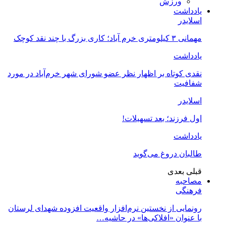
ورزش
یادداشت
اسلایدر
مهمانی ۳ کیلومتری خرم آباد؛ کاری بزرگ با چند نقد کوچک
یادداشت
نقدی کوتاه بر اظهار نظر عضو شورای شهر خرم‌آباد در مورد
شفافیت
اسلایدر
اول فرزند؛ بعد تسهیلات!
یادداشت
طالبان دروغ می‌گوید
قبلی
بعدی
مصاحبه
فرهنگی
رونمایی از نخستین نرم‌افزار واقعیت افزوده شهدای لرستان
با عنوان «افلاکی‌ها» در حاشیه…