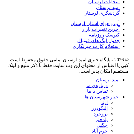
انتخابات لرستان
امید لرستان
گردشگری لرستان
آب و هوای استان لرستان
آخرین تغییرات بازار
کیوسک روزنامه
جدول لیگ های فوتبال
استعلام کارت خبرنگاری
© 2026 - پایگاه خبری اميد لرستان.تمامی حقوق محفوظ است.
کپی یا اقتباس از محتوای این وب سایت فقط با ذکر منبع و لینک
مستقیم امکان پذیر است.
امید لرستان
درباره‌ی ما
تماس با ما
اخبار شهرستان ها
ازنا
الیگودرز
بروجرد
پلدختر
چگنی
خرم آباد