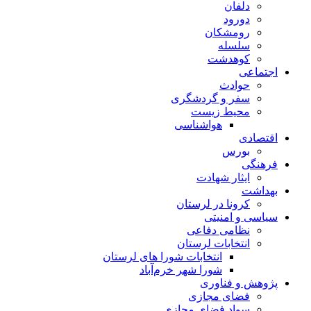
دلفان
دورود
رومشکان
سلسله
کوهدشت
اجتماعی
حوادث
سفر و گردشگری
محیط زیست
هواشناسی
اقتصادی
بورس
فرهنگی
ایثار شهادت
بهداشت
کرونا در لرستان
سیاسی و امنیتی
نظامی دفاعی
انتخابات لرستان
انتخابات شورا های لرستان
شورا شهر خرم‌آباد
پژوهش و فناوری
فضای مجازی
سواد فضای مجازی