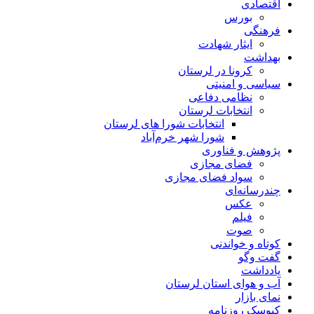
اقتصادی
بورس
فرهنگی
ایثار شهادت
بهداشت
کرونا در لرستان
سیاسی و امنیتی
نظامی دفاعی
انتخابات لرستان
انتخابات شورا های لرستان
شورا شهر خرم‌آباد
پژوهش و فناوری
فضای مجازی
سواد فضای مجازی
چندرسانه‌ای
عكس
فیلم
صوت
کوتاه و خواندنی
گفت وگو
یادداشت
آب و هوای استان لرستان
نمای بازار
کیوسک روزنامه