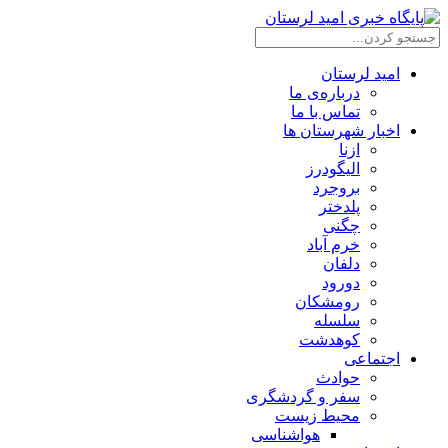
امید لرستان
درباره‌ی ما
تماس با ما
اخبار شهرستان ها
ازنا
الیگودرز
بروجرد
پلدختر
چگنی
خرم آباد
دلفان
دورود
رومشکان
سلسله
کوهدشت
اجتماعی
حوادث
سفر و گردشگری
محیط زیست
هواشناسی