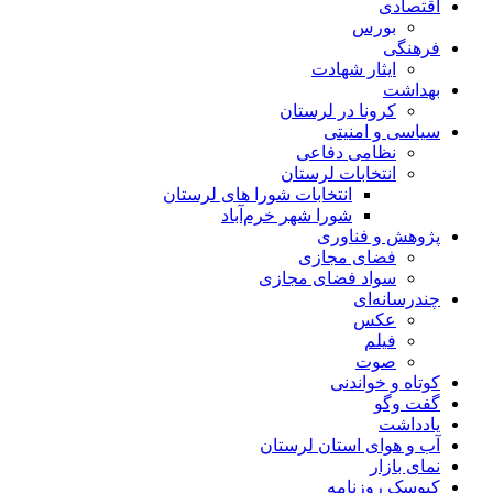
اقتصادی
بورس
فرهنگی
ایثار شهادت
بهداشت
کرونا در لرستان
سیاسی و امنیتی
نظامی دفاعی
انتخابات لرستان
انتخابات شورا های لرستان
شورا شهر خرم‌آباد
پژوهش و فناوری
فضای مجازی
سواد فضای مجازی
چندرسانه‌ای
عكس
فیلم
صوت
کوتاه و خواندنی
گفت وگو
یادداشت
آب و هوای استان لرستان
نمای بازار
کیوسک روزنامه