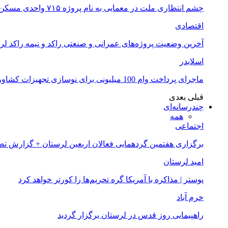
چشم انتظاری ملت در معمایی به نام پروژه ۷۱۵ واحدی مسکن ملی خرم آباد
اقتصادی
آخرین وضعیت پروژه‌های عمرانی و صنعتی راکد و نیمه راکد لر
اسلایدر
ماجرای پرداخت وام 100 میلیونی برای نوسازی تجهیزات کشاورزان لرستانی چیست؟
قبلی
بعدی
چندرسانه‌ای
همه
اجتماعی
برگزاری هفتمین گردهمایی فعالان اربعین لرستان + گزارش ت
امید لرستان
پوستر | مذاکره با آمریکا گره تحریم‌ها را کورتر خواهد کرد
خرم آباد
راهپیمایی روز قدس در لرستان برگزار گردید