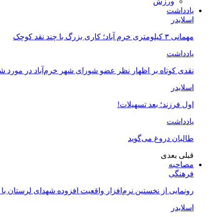
ورزش
یادداشت
اسلایدر
مهمانی ۳ کیلومتری خرم آباد؛ کاری بزرگ با چند نقد کوچک
یادداشت
نقدی کوتاه بر اظهار نظر عضو شورای شهر خرم‌آباد در مورد 
اسلایدر
اول فرزند؛ بعد تسهیلات!
یادداشت
طالبان دروغ می‌گوید
قبلی
بعدی
مصاحبه
فرهنگی
رونمایی از نخستین نرم‌افزار واقعیت افزوده شهدای لرستان با
اسلایدر