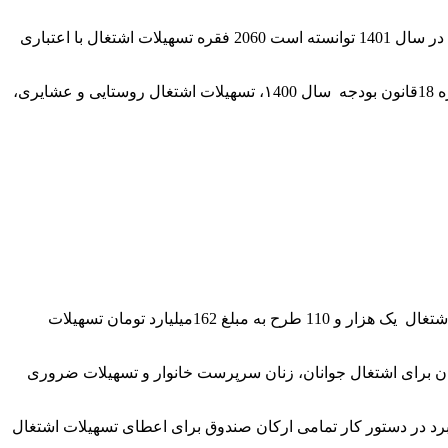
به گزارش روابط عمومی اداره کل تعاون، کار و رفاه اجتماعی استان لرستان، حسین بیرانوند اظهار داشت: صندوق کار آفرینی امید لرستان در سال 1401 توانسته است 2060 فقره تسهیلات اشتغال با اعتباری
مدیر صندوق کار آفرینی امید استان لرستان گفت: این تسهیلات از محل منابع و تفاهم نامه ها و قرارداهای عاملیت صندوق در تسهیلات تبصره 18قانون بودجه سال ۱400، تسهیلات اشتغال روستایی و عشایری،
بیرانوند با اشاره به تفاهم نامه تبصره 18 گفت: صندوق تاکنون در زمینه ایجاد اشتغال پایدار و در راستای قرارداد عاملیت تبصره 18 در حوزه اشتغال یک هزار و 110 طرح به مبلغ 162میلیارد تومان تسهیلات
6 فقره از درخواست های ارسالی از سامانه ارتباطی دولت و مردم (سامد) تسهیلاتی به مبلغ 20 میلیارد تومان برای اشتغال جوانان، زنان سرپرست خانوار و تسهیلات ضروری
هبرد در دستور کار تمامی ارکان صندوق برای اعطای تسهیلات اشتغال