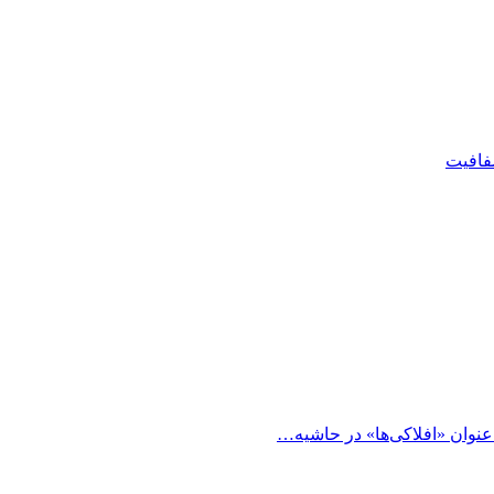
شفافیت
 عنوان «افلاکی‌ها» در حاشیه…