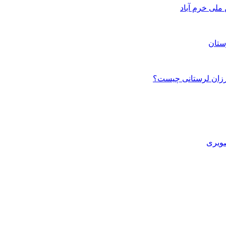
ستان
صویری