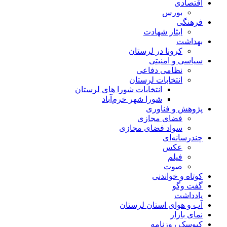
اقتصادی
بورس
فرهنگی
ایثار شهادت
بهداشت
کرونا در لرستان
سیاسی و امنیتی
نظامی دفاعی
انتخابات لرستان
انتخابات شورا های لرستان
شورا شهر خرم‌آباد
پژوهش و فناوری
فضای مجازی
سواد فضای مجازی
چندرسانه‌ای
عكس
فیلم
صوت
کوتاه و خواندنی
گفت وگو
یادداشت
آب و هوای استان لرستان
نمای بازار
کیوسک روزنامه