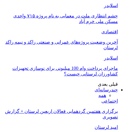
اسلایدر
چشم انتظاری ملت در معمایی به نام پروژه ۷۱۵ واحدی
مسکن ملی خرم آباد
اقتصادی
آخرین وضعیت پروژه‌های عمرانی و صنعتی راکد و نیمه راکد
لرستان
اسلایدر
ماجرای پرداخت وام 100 میلیونی برای نوسازی تجهیزات
کشاورزان لرستانی چیست؟
قبلی
بعدی
چندرسانه‌ای
همه
اجتماعی
برگزاری هفتمین گردهمایی فعالان اربعین لرستان + گزارش
تصویری
امید لرستان