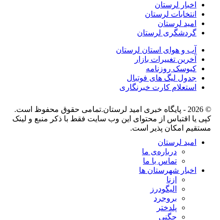
اخبار لرستان
انتخابات لرستان
امید لرستان
گردشگری لرستان
آب و هوای استان لرستان
آخرین تغییرات بازار
کیوسک روزنامه
جدول لیگ های فوتبال
استعلام کارت خبرنگاری
© 2026 - پایگاه خبری اميد لرستان.تمامی حقوق محفوظ است.
کپی یا اقتباس از محتوای این وب سایت فقط با ذکر منبع و لینک
مستقیم امکان پذیر است.
امید لرستان
درباره‌ی ما
تماس با ما
اخبار شهرستان ها
ازنا
الیگودرز
بروجرد
پلدختر
چگنی