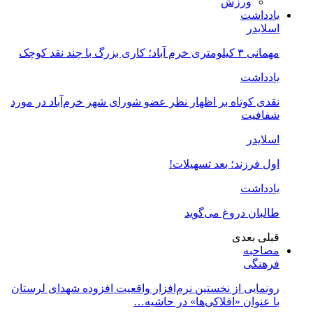
ورزش
یادداشت
اسلایدر
مهمانی ۳ کیلومتری خرم آباد؛ کاری بزرگ با چند نقد کوچک
یادداشت
نقدی کوتاه بر اظهار نظر عضو شورای شهر خرم‌آباد در مورد
شفافیت
اسلایدر
اول فرزند؛ بعد تسهیلات!
یادداشت
طالبان دروغ می‌گوید
قبلی
بعدی
مصاحبه
فرهنگی
رونمایی از نخستین نرم‌افزار واقعیت افزوده شهدای لرستان
با عنوان «افلاکی‌ها» در حاشیه…