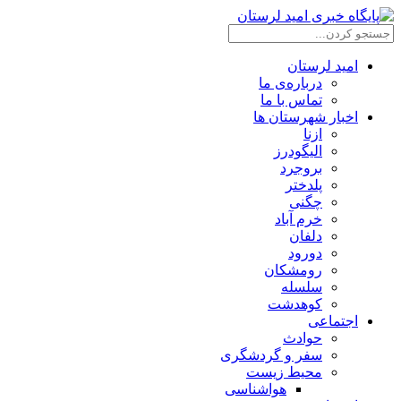
امید لرستان
درباره‌ی ما
تماس با ما
اخبار شهرستان ها
ازنا
الیگودرز
بروجرد
پلدختر
چگنی
خرم آباد
دلفان
دورود
رومشکان
سلسله
کوهدشت
اجتماعی
حوادث
سفر و گردشگری
محیط زیست
هواشناسی