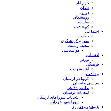
خرم آباد
دلفان
دورود
رومشکان
سلسله
کوهدشت
اجتماعی
حوادث
سفر و گردشگری
محیط زیست
هواشناسی
اقتصادی
بورس
فرهنگی
ایثار شهادت
بهداشت
کرونا در لرستان
سیاسی و امنیتی
نظامی دفاعی
انتخابات لرستان
انتخابات شورا های لرستان
شورا شهر خرم‌آباد
پژوهش و فناوری