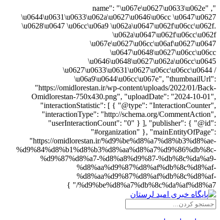
", "name": "\u067e\u0627\u0633\u062e
\u0644\u0631\u0633\u062a\u0627\u0646\u06cc \u0647\u0627
\u0628\u0647 \u06cc\u06a9 \u062a\u0647\u062f\u06cc\u062f.
\u062a\u0647\u062f\u06cc\u062f
\u067e\u0627\u06cc\u06af\u0627\u0647
\u0647\u0648\u0627\u06cc\u06cc
\u0646\u0648\u0627\u062a\u06cc\u0645
\u0627\u0633\u0631\u0627\u06cc\u06cc\u0644 /
\u06a9\u0644\u06cc\u067e", "thumbnailUrl":
"https://omidlorestan.ir/wp-content/uploads/2022/01/Back-
Omidlorestan-750x430.png", "uploadDate": "2024-10-01",
"interactionStatistic": [ { "@type": "InteractionCounter",
"interactionType": "http://schema.org/CommentAction",
"userInteractionCount": "0" } ], "publisher": { "@id":
"#organization" }, "mainEntityOfPage":
"https://omidlorestan.ir/%d9%be%d8%a7%d8%b3%d8%ae-
%d9%84%d8%b1%d8%b3%d8%aa%d8%a7%d9%86%db%8c-
%d9%87%d8%a7-%d8%a8%d9%87-%db%8c%da%a9-
%d8%aa%d9%87%d8%af%db%8c%d8%af-
%d8%aa%d9%87%d8%af%db%8c%d8%af-
%d9%be%d8%a7%db%8c%da%af%d8%a7/" }