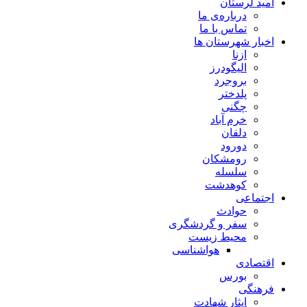
امید لرستان
درباره‌ی ما
تماس با ما
اخبار شهرستان ها
ازنا
الیگودرز
بروجرد
پلدختر
چگنی
خرم آباد
دلفان
دورود
رومشکان
سلسله
کوهدشت
اجتماعی
حوادث
سفر و گردشگری
محیط زیست
هواشناسی
اقتصادی
بورس
فرهنگی
ایثار شهادت