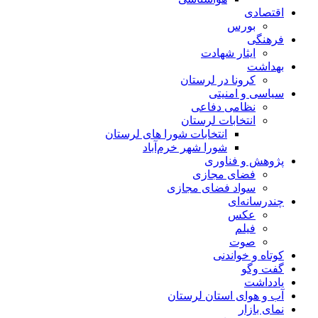
اقتصادی
بورس
فرهنگی
ایثار شهادت
بهداشت
کرونا در لرستان
سیاسی و امنیتی
نظامی دفاعی
انتخابات لرستان
انتخابات شورا های لرستان
شورا شهر خرم‌آباد
پژوهش و فناوری
فضای مجازی
سواد فضای مجازی
چندرسانه‌ای
عكس
فیلم
صوت
کوتاه و خواندنی
گفت وگو
یادداشت
آب و هوای استان لرستان
نمای بازار