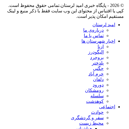
© 2026 - پایگاه خبری اميد لرستان.تمامی حقوق محفوظ است.
کپی یا اقتباس از محتوای این وب سایت فقط با ذکر منبع و لینک
مستقیم امکان پذیر است.
امید لرستان
درباره‌ی ما
تماس با ما
اخبار شهرستان ها
ازنا
الیگودرز
بروجرد
پلدختر
چگنی
خرم آباد
دلفان
دورود
رومشکان
سلسله
کوهدشت
اجتماعی
حوادث
سفر و گردشگری
محیط زیست
هواشناسی