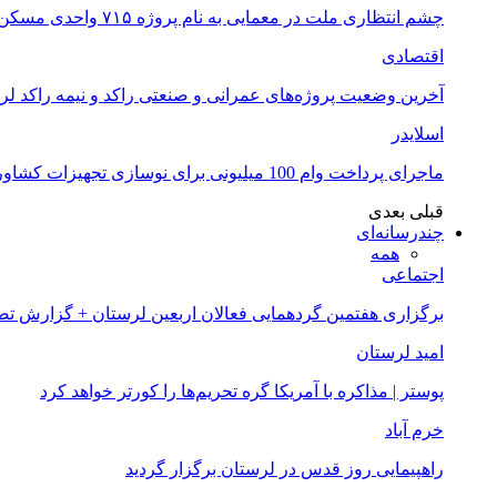
چشم انتظاری ملت در معمایی به نام پروژه ۷۱۵ واحدی مسکن ملی خرم آباد
اقتصادی
آخرین وضعیت پروژه‌های عمرانی و صنعتی راکد و نیمه راکد لر
اسلایدر
ماجرای پرداخت وام 100 میلیونی برای نوسازی تجهیزات کشاورزان لرستانی چیست؟
قبلی
بعدی
چندرسانه‌ای
همه
اجتماعی
برگزاری هفتمین گردهمایی فعالان اربعین لرستان + گزارش ت
امید لرستان
پوستر | مذاکره با آمریکا گره تحریم‌ها را کورتر خواهد کرد
خرم آباد
راهپیمایی روز قدس در لرستان برگزار گردید