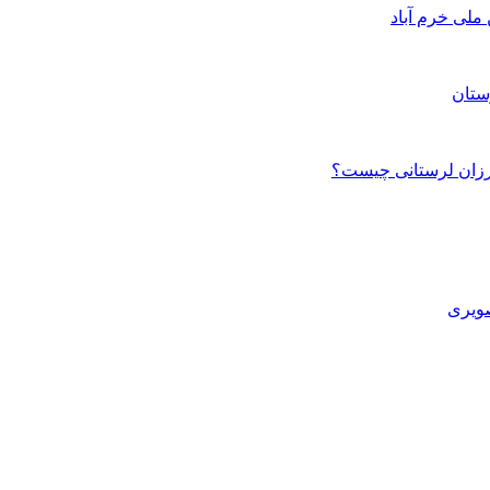
ستان
صویری