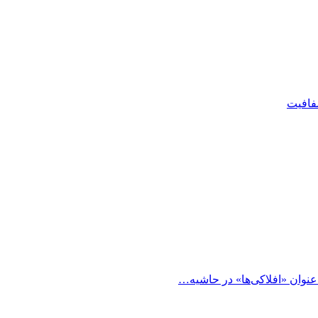
شفافیت
 عنوان «افلاکی‌ها» در حاشیه…