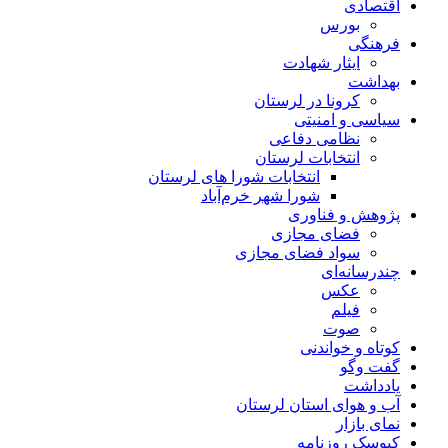
اقتصادی
بورس
فرهنگی
ایثار شهادت
بهداشت
کرونا در لرستان
سیاسی و امنیتی
نظامی دفاعی
انتخابات لرستان
انتخابات شورا های لرستان
شورا شهر خرم‌آباد
پژوهش و فناوری
فضای مجازی
سواد فضای مجازی
چندرسانه‌ای
عكس
فیلم
صوت
کوتاه و خواندنی
گفت وگو
یادداشت
آب و هوای استان لرستان
نمای بازار
کیوسک روزنامه