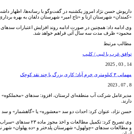
داریوش حسن نژاد امروز یکشنبه در گفت‌وگو با رسانه‌ها، اظهار دا
«کمندان» شهرستان ازنا و «تاج امیر» شهرستان دلفان به بهره برداری
وی ادامه داد: همچنین در صورت ادامه روند افزایش اعتبارات سدها
محمود» ظرف مدت سه سال آتی فراهم خواهد شد.
مطالب مرتبط
توافق غرب با لیبی / کلیپ
14 , 03 , 2025
مهمانی ۳ کیلومتری خرم آباد؛ کاری بزرگ با چند نقد کوچک
8 , 07 , 2023
مدیرعامل شرکت آب منطقه‌ای لرستان، افزود: سدهای «مخملکوه» و 
دارند.
حسن نژاد، عنوان کرد: احداث دو سد «معشوره» یا «گاهشمار» و سد بخ
وی تصریح کرد: تکمیل
ایران