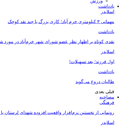
ورزش
یادداشت
اسلایدر
مهمانی ۳ کیلومتری خرم آباد؛ کاری بزرگ با چند نقد کوچک
یادداشت
نقدی کوتاه بر اظهار نظر عضو شورای شهر خرم‌آباد در مورد 
اسلایدر
اول فرزند؛ بعد تسهیلات!
یادداشت
طالبان دروغ می‌گوید
قبلی
بعدی
مصاحبه
فرهنگی
رونمایی از نخستین نرم‌افزار واقعیت افزوده شهدای لرستان با
اسلایدر