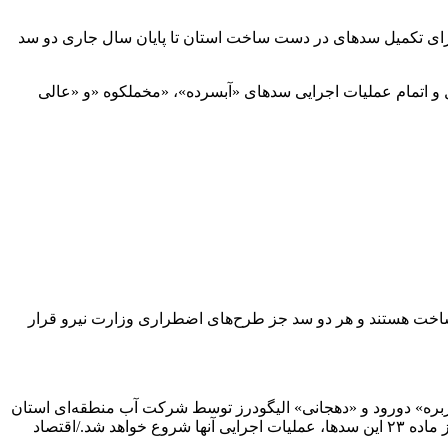
 برای تکمیل سدهای در دست ساخت استان تا پایان سال جاری دو سد
و اتمام عملیات اجرایی سدهای «آبسرده»، «مخملکوه «و «عالی
اخت هستند و هر دو سد جز طرح‌های اضطراری وزارت نیرو قرار
روآباد» کوهدشت، «ماربره» دورود و «دهجانی» الیگودرز توسط شرکت آب منطقه‌ای استان
و مطالعات سدهای «چولهول» شهرستان پلدختر و «ده پهلوان» شهر نورآباد توسط شرکت توسعه آب نیرو در حال پیگیر ایست که با اخذ مجوز ماده ۲۳ این سدها، عملیات اجرایی آنها شروع خواهد شد./اقتصاد