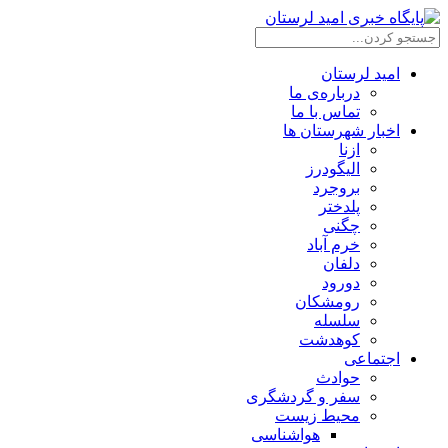
امید لرستان
درباره‌ی ما
تماس با ما
اخبار شهرستان ها
ازنا
الیگودرز
بروجرد
پلدختر
چگنی
خرم آباد
دلفان
دورود
رومشکان
سلسله
کوهدشت
اجتماعی
حوادث
سفر و گردشگری
محیط زیست
هواشناسی