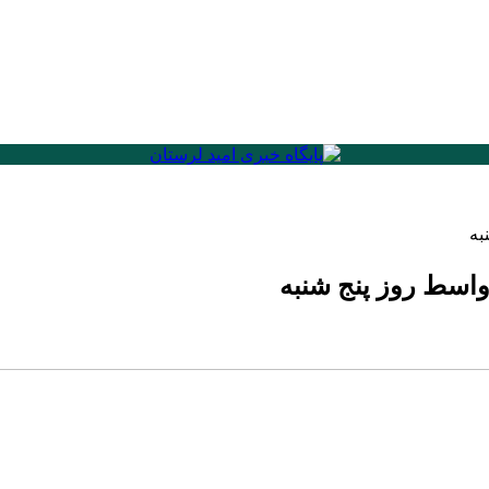
به
اواسط روز پنج شنبه