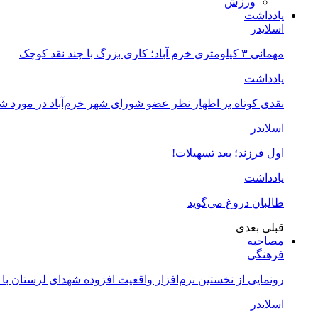
ورزش
یادداشت
اسلایدر
مهمانی ۳ کیلومتری خرم آباد؛ کاری بزرگ با چند نقد کوچک
یادداشت
نقدی کوتاه بر اظهار نظر عضو شورای شهر خرم‌آباد در مورد 
اسلایدر
اول فرزند؛ بعد تسهیلات!
یادداشت
طالبان دروغ می‌گوید
قبلی
بعدی
مصاحبه
فرهنگی
رونمایی از نخستین نرم‌افزار واقعیت افزوده شهدای لرستان با
اسلایدر