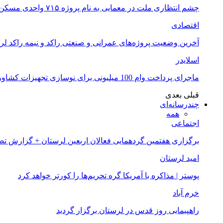
چشم انتظاری ملت در معمایی به نام پروژه ۷۱۵ واحدی مسکن ملی خرم آباد
اقتصادی
آخرین وضعیت پروژه‌های عمرانی و صنعتی راکد و نیمه راکد لر
اسلایدر
ماجرای پرداخت وام 100 میلیونی برای نوسازی تجهیزات کشاورزان لرستانی چیست؟
قبلی
بعدی
چندرسانه‌ای
همه
اجتماعی
برگزاری هفتمین گردهمایی فعالان اربعین لرستان + گزارش ت
امید لرستان
پوستر | مذاکره با آمریکا گره تحریم‌ها را کورتر خواهد کرد
خرم آباد
راهپیمایی روز قدس در لرستان برگزار گردید