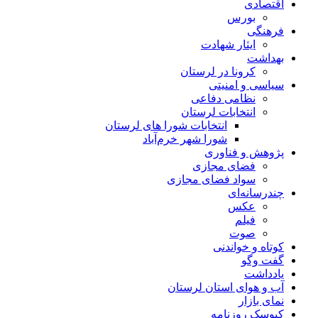
اقتصادی
بورس
فرهنگی
ایثار شهادت
بهداشت
کرونا در لرستان
سیاسی و امنیتی
نظامی دفاعی
انتخابات لرستان
انتخابات شورا های لرستان
شورا شهر خرم‌آباد
پژوهش و فناوری
فضای مجازی
سواد فضای مجازی
چندرسانه‌ای
عكس
فیلم
صوت
کوتاه و خواندنی
گفت وگو
یادداشت
آب و هوای استان لرستان
نمای بازار
کیوسک روزنامه