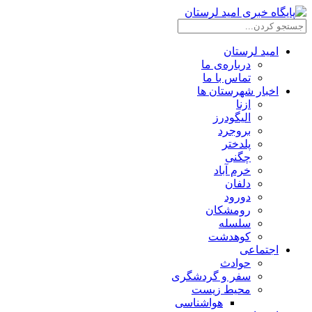
امید لرستان
درباره‌ی ما
تماس با ما
اخبار شهرستان ها
ازنا
الیگودرز
بروجرد
پلدختر
چگنی
خرم آباد
دلفان
دورود
رومشکان
سلسله
کوهدشت
اجتماعی
حوادث
سفر و گردشگری
محیط زیست
هواشناسی