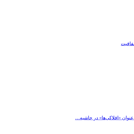
شفافیت
 عنوان «افلاکی‌ها» در حاشیه…