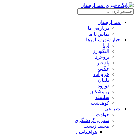
امید لرستان
درباره‌ی ما
تماس با ما
اخبار شهرستان ها
ازنا
الیگودرز
بروجرد
پلدختر
چگنی
خرم آباد
دلفان
دورود
رومشکان
سلسله
کوهدشت
اجتماعی
حوادث
سفر و گردشگری
محیط زیست
هواشناسی