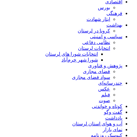
اقتصادی
بورس
فرهنگی
ایثار شهادت
بهداشت
کرونا در لرستان
سیاسی و امنیتی
نظامی دفاعی
انتخابات لرستان
انتخابات شورا های لرستان
شورا شهر خرم‌آباد
پژوهش و فناوری
فضای مجازی
سواد فضای مجازی
چندرسانه‌ای
عكس
فیلم
صوت
کوتاه و خواندنی
گفت وگو
یادداشت
آب و هوای استان لرستان
نمای بازار
کیوسک روزنامه