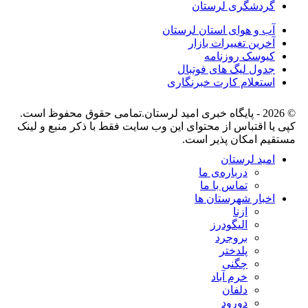
گردشگری لرستان
آب و هوای استان لرستان
آخرین تغییرات بازار
کیوسک روزنامه
جدول لیگ های فوتبال
استعلام کارت خبرنگاری
© 2026 - پایگاه خبری اميد لرستان.تمامی حقوق محفوظ است.
کپی یا اقتباس از محتوای این وب سایت فقط با ذکر منبع و لینک
مستقیم امکان پذیر است.
امید لرستان
درباره‌ی ما
تماس با ما
اخبار شهرستان ها
ازنا
الیگودرز
بروجرد
پلدختر
چگنی
خرم آباد
دلفان
دورود