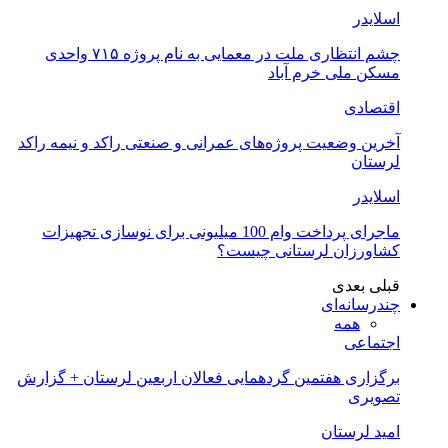
اسلایدر
چشم انتظاری ملت در معمایی به نام پروژه ۷۱۵ واحدی
مسکن ملی خرم آباد
اقتصادی
آخرین وضعیت پروژه‌های عمرانی و صنعتی راکد و نیمه راکد
لرستان
اسلایدر
ماجرای پرداخت وام 100 میلیونی برای نوسازی تجهیزات
کشاورزان لرستانی چیست؟
قبلی
بعدی
چندرسانه‌ای
همه
اجتماعی
برگزاری هفتمین گردهمایی فعالان اربعین لرستان + گزارش
تصویری
امید لرستان