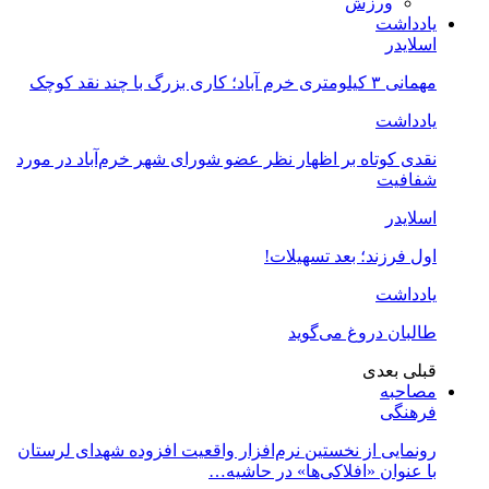
ورزش
یادداشت
اسلایدر
مهمانی ۳ کیلومتری خرم آباد؛ کاری بزرگ با چند نقد کوچک
یادداشت
نقدی کوتاه بر اظهار نظر عضو شورای شهر خرم‌آباد در مورد
شفافیت
اسلایدر
اول فرزند؛ بعد تسهیلات!
یادداشت
طالبان دروغ می‌گوید
قبلی
بعدی
مصاحبه
فرهنگی
رونمایی از نخستین نرم‌افزار واقعیت افزوده شهدای لرستان
با عنوان «افلاکی‌ها» در حاشیه…