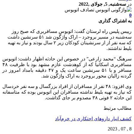
در
سه‌شنبه, 5, جولای ,2022
0
به اشتراک گذاری
رییس پلیس راه لرستان گفت: اتوبوس مسافربری که صبح روز
سه‌شنبه در مسیر بروجرد – اراک واژگون شد ۵۱ سرنشین داشت
که سه نفر از از سرنشینان کودکان زیر ۲ سال بودند و نیاز به تهیه
بلیط نداشتند.
سرهنگ “محمد زارعی” در خصوص این حادثه اظهار داشت: اتوبوس
مسافربری اسکانیا که از کوهدشت عازم مشهد بود با ظرفیت ۴۸
مسافر و با ۵۱ سرنشین ساعت یک و ۴۷ دقیقه بامداد امروز در
گردنه زالیان محور بروجرد به اراک واژگون شد.
وی افزود: ۴۸ نفر از مسافران از افراد بزرگسال و سه نفر خردسال
که نیاز به تهیه بلیط نداشته مسافران این اتوبوس بوده که متاسفانه
این حادثه ۲ فوتی ۳۸ مصدوم بر جای گذاشت.
مطالب مرتبط
کشف انبار داروهای احتکاری در خرم‌آباد
8 , 07 , 2023