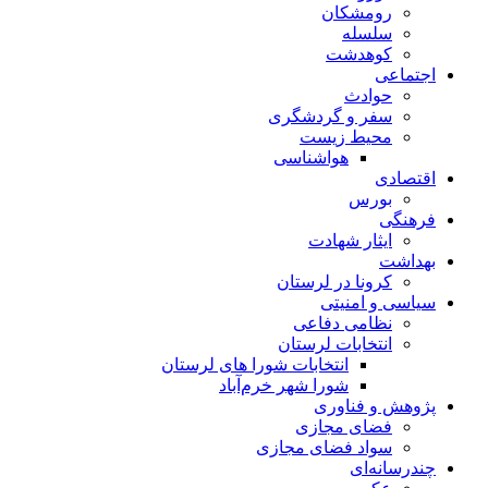
رومشکان
سلسله
کوهدشت
اجتماعی
حوادث
سفر و گردشگری
محیط زیست
هواشناسی
اقتصادی
بورس
فرهنگی
ایثار شهادت
بهداشت
کرونا در لرستان
سیاسی و امنیتی
نظامی دفاعی
انتخابات لرستان
انتخابات شورا های لرستان
شورا شهر خرم‌آباد
پژوهش و فناوری
فضای مجازی
سواد فضای مجازی
چندرسانه‌ای