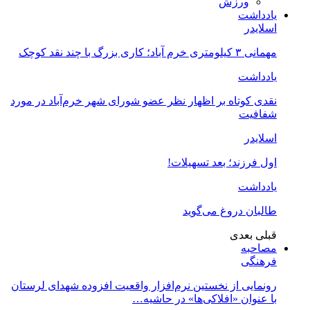
ورزش
یادداشت
اسلایدر
مهمانی ۳ کیلومتری خرم آباد؛ کاری بزرگ با چند نقد کوچک
یادداشت
نقدی کوتاه بر اظهار نظر عضو شورای شهر خرم‌آباد در مورد
شفافیت
اسلایدر
اول فرزند؛ بعد تسهیلات!
یادداشت
طالبان دروغ می‌گوید
قبلی
بعدی
مصاحبه
فرهنگی
رونمایی از نخستین نرم‌افزار واقعیت افزوده شهدای لرستان
با عنوان «افلاکی‌ها» در حاشیه…