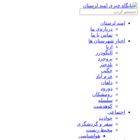
امید لرستان
درباره‌ی ما
تماس با ما
اخبار شهرستان ها
ازنا
الیگودرز
بروجرد
پلدختر
چگنی
خرم آباد
دلفان
دورود
رومشکان
سلسله
کوهدشت
اجتماعی
حوادث
سفر و گردشگری
محیط زیست
هواشناسی