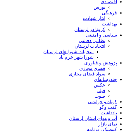
اقتصادی
بورس
فرهنگی
ایثار شهادت
بهداشت
کرونا در لرستان
سیاسی و امنیتی
نظامی دفاعی
انتخابات لرستان
انتخابات شورا های لرستان
شورا شهر خرم‌آباد
پژوهش و فناوری
فضای مجازی
سواد فضای مجازی
چندرسانه‌ای
عكس
فیلم
صوت
کوتاه و خواندنی
گفت وگو
یادداشت
آب و هوای استان لرستان
نمای بازار
کیوسک روزنامه