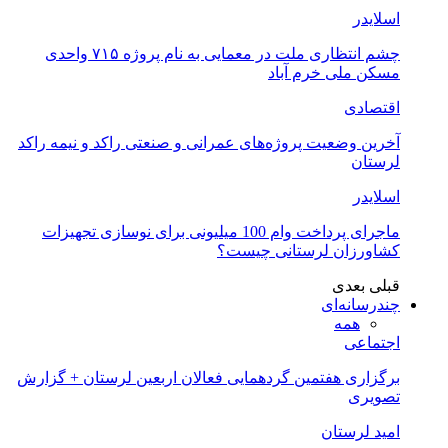
اسلایدر
چشم انتظاری ملت در معمایی به نام پروژه ۷۱۵ واحدی
مسکن ملی خرم آباد
اقتصادی
آخرین وضعیت پروژه‌های عمرانی و صنعتی راکد و نیمه راکد
لرستان
اسلایدر
ماجرای پرداخت وام 100 میلیونی برای نوسازی تجهیزات
کشاورزان لرستانی چیست؟
قبلی
بعدی
چندرسانه‌ای
همه
اجتماعی
برگزاری هفتمین گردهمایی فعالان اربعین لرستان + گزارش
تصویری
امید لرستان