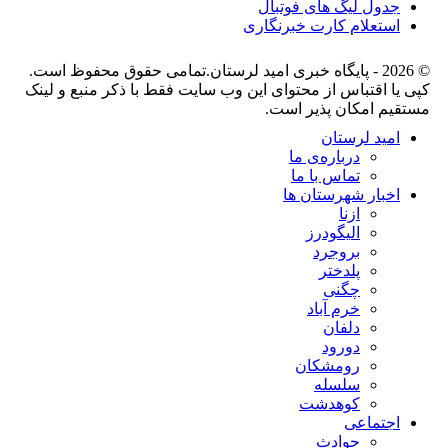
جدول لیگ های فوتبال
استعلام کارت خبرنگاری
© 2026 - پایگاه خبری اميد لرستان.تمامی حقوق محفوظ است.
کپی یا اقتباس از محتوای این وب سایت فقط با ذکر منبع و لینک
مستقیم امکان پذیر است.
امید لرستان
درباره‌ی ما
تماس با ما
اخبار شهرستان ها
ازنا
الیگودرز
بروجرد
پلدختر
چگنی
خرم آباد
دلفان
دورود
رومشکان
سلسله
کوهدشت
اجتماعی
حوادث