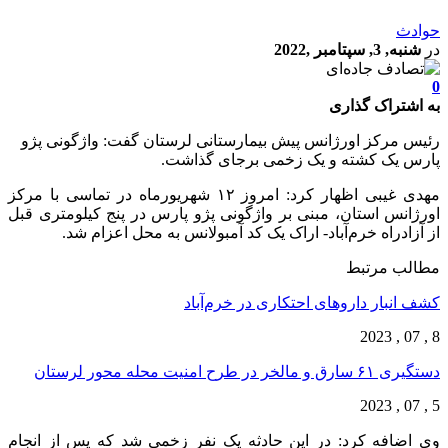
حوادث
در
شنبه, 3, سپتامبر ,2022
0
به اشتراک گذاری
رئیس مرکز اورژانس پیش بیمارستانی لرستان گفت: واژگونی پژو
پارس یک کشته و یک زخمی برجای گذاشت.
مهدی غیبی اظهار کرد: امروز ۱۲ شهریورماه در تماسی با مرکز
اورژانس استان، مبنی بر واژگونی پژو پارس در پنج کیلومتری قبل
از آزادراه خرم‌آباد- اراک یک کد آمبولانس به محل اعزام شد.
مطالب مرتبط
کشف انبار داروهای احتکاری در خرم‌آباد
8 , 07 , 2023
دستگیری ۶۱ سارق و مالخر در طرح امنیت محله محور لرستان
5 , 07 , 2023
وی اضافه کرد: در این حادثه یک نفر زخمی شد که پس از انجام