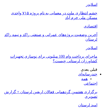
اسلایدر
چشم انتظاری ملت در معمایی به نام پروژه ۷۱۵ واحدی
مسکن ملی خرم آباد
اقتصادی
آخرین وضعیت پروژه‌های عمرانی و صنعتی راکد و نیمه راکد
لرستان
اسلایدر
ماجرای پرداخت وام 100 میلیونی برای نوسازی تجهیزات
کشاورزان لرستانی چیست؟
قبلی
بعدی
چندرسانه‌ای
همه
اجتماعی
برگزاری هفتمین گردهمایی فعالان اربعین لرستان + گزارش
تصویری
امید لرستان