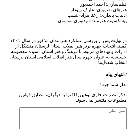
فیلم‌سازی: احمد احمدپور
هنرهای تصویری: عارف زیودار
ادبیات پایداری: رعنا مرادی‌نسب
پیشکسوت هنرمند: سیدنوری موسوی
در نهایت پس از بررسی عملکرد هنرمندان مذکور در سال ۱۴۰۱
کمیته انتخاب چهره برتر هنر انقلاب استان لرستان متشکل از
ادارات و نهادهای مرتبط با فرهنگ و هنر استان «سیده معصومه
حسینی» به عنوان چهره سال هنر انقلاب اسلامی استان لرستان
انتخاب شد./ایبنا
/.انتهای پیام
نظر شما چیه؟
تذكر: نظرات حاوی توهين يا افترا به ديگران، مطابق قوانين
مطبوعات منتشر نمی شوند