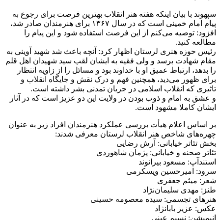
سپهوند با بیان اینکه هفته هنر انقلاب بهترین فرصت برای رجوع به
پیام امام خمینی است که در سال ۱۳۶۷ برای هنرمندان صادر شد،
افزود: توصیه می‌کنم از این فرصت استفاده شود و این پیام را
مطالعه کنید.
رئیس حوزه هنری لرستان اظهار کرد: آنچه باعث شد شهید آوینی به
مقام شهادت برسد و ولی فقیه به ایشان لقب سید شهیدان اهل قلم
را بدهد، ارتباط عمیق او با خداوند بود و مسائل را از زاویه انتظار
برای ظهور می‌دید، همچنین فهم و درک نقش و جایگاه انقلاب و
تاثیری که انقلاب اسلامی در جریان تمدنی بشر داشته است.
و عشق به امام و ذوب بودن در ولایت این دو عزیز است که در آثار
ایشان کاملا مشهود است.
بر اساس اعلام هیأت بررسی عملکرد هنرمندان افراد زیر به عنوان
چهره‌های شاخص هنر انقلاب لرستان معرفی شدند:
بخش تئاتر خیابانی: آرش رضایی
تئاتر صحنه و خیابانی: پژمان شاهوردی
استندآپ: مسعود بیرانوند
سرود: امیرحسین ویسکرمی
شعر: میثم جعفری
طنز: مهدی سلیمان‌نژاد
هنرهای تجسمی: سیده معصومه حسینی
عکس: عزیز بابانژاد
انیمیشن: نسیم عینی