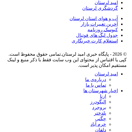
امید لرستان
گردشگری لرستان
آب و هوای استان لرستان
آخرین تغییرات بازار
کیوسک روزنامه
جدول لیگ های فوتبال
استعلام کارت خبرنگاری
© 2026 - پایگاه خبری اميد لرستان.تمامی حقوق محفوظ است.
کپی یا اقتباس از محتوای این وب سایت فقط با ذکر منبع و لینک
مستقیم امکان پذیر است.
امید لرستان
درباره‌ی ما
تماس با ما
اخبار شهرستان ها
ازنا
الیگودرز
بروجرد
پلدختر
چگنی
خرم آباد
دلفان