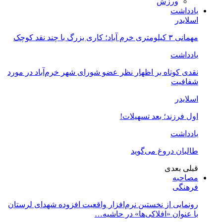
ورزش
یادداشت
اسلایدر
مهمانی ۳ کیلومتری خرم آباد؛ کاری بزرگ با چند نقد کوچک
یادداشت
نقدی کوتاه بر اظهار نظر عضو شورای شهر خرم‌آباد در مورد
شفافیت
اسلایدر
اول فرزند؛ بعد تسهیلات!
یادداشت
طالبان دروغ می‌گوید
قبلی
بعدی
مصاحبه
فرهنگی
رونمایی از نخستین نرم‌افزار واقعیت افزوده شهدای لرستان
با عنوان «افلاکی‌ها» در حاشیه…