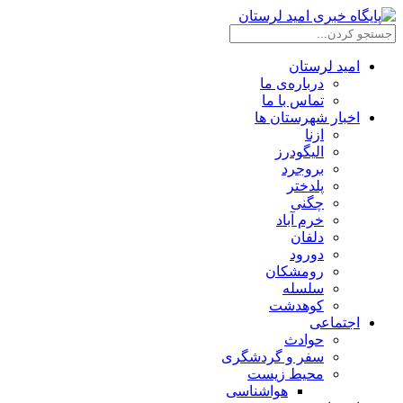
امید لرستان
درباره‌ی ما
تماس با ما
اخبار شهرستان ها
ازنا
الیگودرز
بروجرد
پلدختر
چگنی
خرم آباد
دلفان
دورود
رومشکان
سلسله
کوهدشت
اجتماعی
حوادث
سفر و گردشگری
محیط زیست
هواشناسی