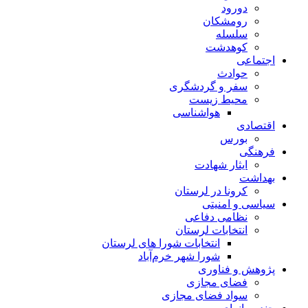
دورود
رومشکان
سلسله
کوهدشت
اجتماعی
حوادث
سفر و گردشگری
محیط زیست
هواشناسی
اقتصادی
بورس
فرهنگی
ایثار شهادت
بهداشت
کرونا در لرستان
سیاسی و امنیتی
نظامی دفاعی
انتخابات لرستان
انتخابات شورا های لرستان
شورا شهر خرم‌آباد
پژوهش و فناوری
فضای مجازی
سواد فضای مجازی