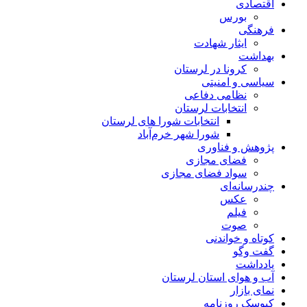
اقتصادی
بورس
فرهنگی
ایثار شهادت
بهداشت
کرونا در لرستان
سیاسی و امنیتی
نظامی دفاعی
انتخابات لرستان
انتخابات شورا های لرستان
شورا شهر خرم‌آباد
پژوهش و فناوری
فضای مجازی
سواد فضای مجازی
چندرسانه‌ای
عكس
فیلم
صوت
کوتاه و خواندنی
گفت وگو
یادداشت
آب و هوای استان لرستان
نمای بازار
کیوسک روزنامه