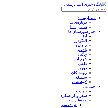
امید لرستان
درباره‌ی ما
تماس با ما
اخبار شهرستان ها
ازنا
الیگودرز
بروجرد
پلدختر
چگنی
خرم آباد
دلفان
دورود
رومشکان
سلسله
کوهدشت
اجتماعی
حوادث
سفر و گردشگری
محیط زیست
هواشناسی