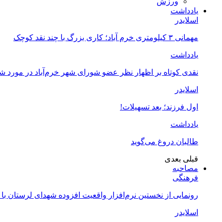
ورزش
یادداشت
اسلایدر
مهمانی ۳ کیلومتری خرم آباد؛ کاری بزرگ با چند نقد کوچک
یادداشت
نقدی کوتاه بر اظهار نظر عضو شورای شهر خرم‌آباد در مورد 
اسلایدر
اول فرزند؛ بعد تسهیلات!
یادداشت
طالبان دروغ می‌گوید
قبلی
بعدی
مصاحبه
فرهنگی
رونمایی از نخستین نرم‌افزار واقعیت افزوده شهدای لرستان با
اسلایدر