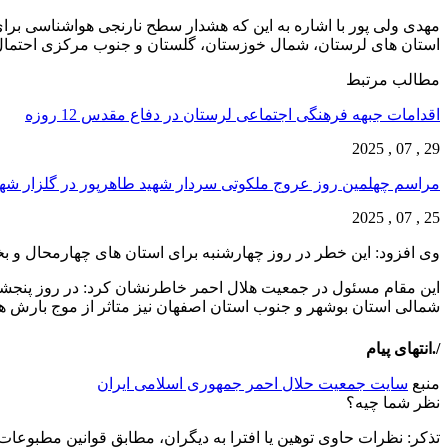
مهدی ولی پور با اشاره به این که هشدار سطح نارنجی هواشناسی برا
استان های لرستان، شمال خوزستان، گلستان و جنوب مرکزی احتمال وق
مطالب مرتبط
اقدامات جبهه فرهنگی اجتماعی لرستان در دفاع مقدس 12 روزه
29 , 07 , 2025
مراسم چهلمین روز عروج ملکوتی سردار شهید طاهرپور در گلزار ش
25 , 07 , 2025
وی افزود: این خطر در روز چهارشنبه برای استان های چهارمحال و بخ
این مقام مسئول در جمعیت هلال احمر خاطرنشان کرد: در روز پنجشنب
شمالی استان بوشهر و جنوب استان اصفهان نیز متاثر از موج بارش ها 
/.انتهای پیام
منبع
سایت جمعیت حلال احمر جمهوری اسلامی ایران
نظر شما چیه؟
تذكر: نظرات حاوی توهين يا افترا به ديگران، مطابق قوانين مطبوعا