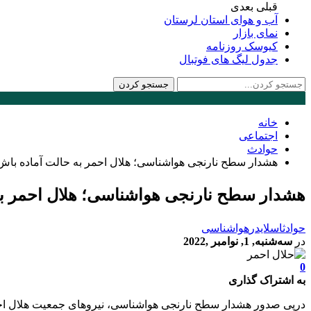
قبلی
بعدی
آب و هوای استان لرستان
نمای بازار
کیوسک روزنامه
جدول لیگ های فوتبال
خانه
اجتماعی
حوادث
هشدار سطح نارنجی هواشناسی؛ هلال احمر به حالت آماده باش
هشدار سطح نارنجی هواشناسی؛ هلال احمر به
حوادث
اسلایدر
هواشناسی
در
سه‌شنبه, 1, نوامبر ,2022
0
به اشتراک گذاری
درپی صدور هشدار سطح نارنجی هواشناسی، نیروهای جمعیت هلال احم