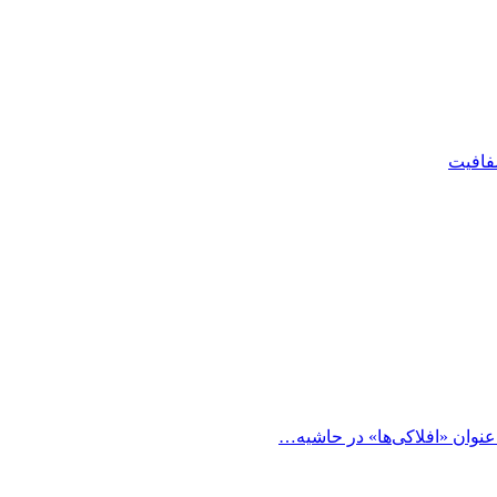
شفافیت
 عنوان «افلاکی‌ها» در حاشیه…