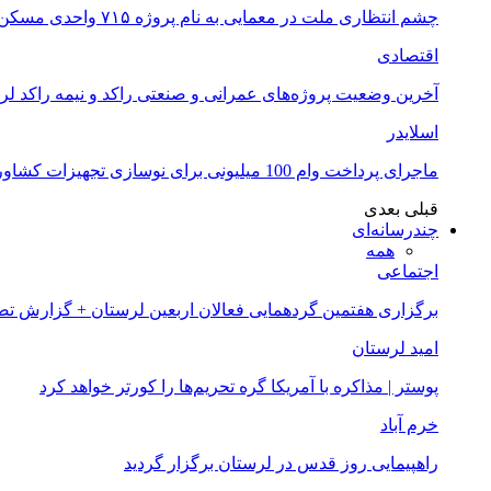
چشم انتظاری ملت در معمایی به نام پروژه ۷۱۵ واحدی مسکن ملی خرم آباد
اقتصادی
آخرین وضعیت پروژه‌های عمرانی و صنعتی راکد و نیمه راکد لر
اسلایدر
ماجرای پرداخت وام 100 میلیونی برای نوسازی تجهیزات کشاورزان لرستانی چیست؟
قبلی
بعدی
چندرسانه‌ای
همه
اجتماعی
برگزاری هفتمین گردهمایی فعالان اربعین لرستان + گزارش ت
امید لرستان
پوستر | مذاکره با آمریکا گره تحریم‌ها را کورتر خواهد کرد
خرم آباد
راهپیمایی روز قدس در لرستان برگزار گردید