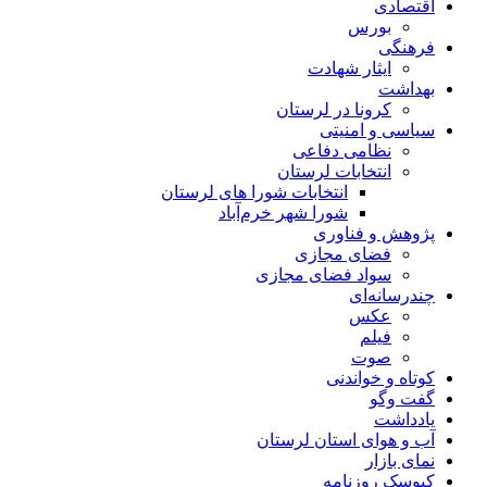
اقتصادی
بورس
فرهنگی
ایثار شهادت
بهداشت
کرونا در لرستان
سیاسی و امنیتی
نظامی دفاعی
انتخابات لرستان
انتخابات شورا های لرستان
شورا شهر خرم‌آباد
پژوهش و فناوری
فضای مجازی
سواد فضای مجازی
چندرسانه‌ای
عكس
فیلم
صوت
کوتاه و خواندنی
گفت وگو
یادداشت
آب و هوای استان لرستان
نمای بازار
کیوسک روزنامه