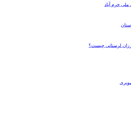
ستان
صویری