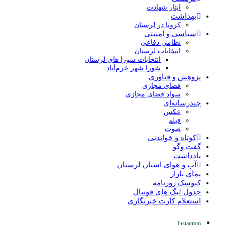
ایثار شهادت
بهداشت
کرونا در لرستان
سیاسی و امنیتی
نظامی دفاعی
انتخابات لرستان
انتخابات شورا های لرستان
شورا شهر خرم‌آباد
پژوهش و فناوری
فضای مجازی
سواد فضای مجازی
چندرسانه‌ای
عكس
فیلم
صوت
کوتاه و خواندنی
گفت وگو
یادداشت
آب و هوای استان لرستان
نمای بازار
کیوسک روزنامه
جدول لیگ های فوتبال
استعلام کارت خبرنگاری
Instagram