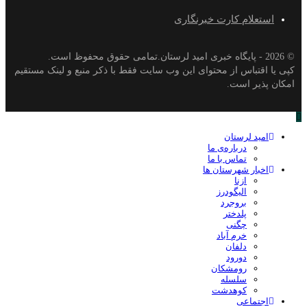
استعلام کارت خبرنگاری
© 2026 - پایگاه خبری اميد لرستان.تمامی حقوق محفوظ است.
کپی یا اقتباس از محتوای این وب سایت فقط با ذکر منبع و لینک مستقیم
امکان پذیر است.
امید لرستان
درباره‌ی ما
تماس با ما
اخبار شهرستان ها
ازنا
الیگودرز
بروجرد
پلدختر
چگنی
خرم آباد
دلفان
دورود
رومشکان
سلسله
کوهدشت
اجتماعی