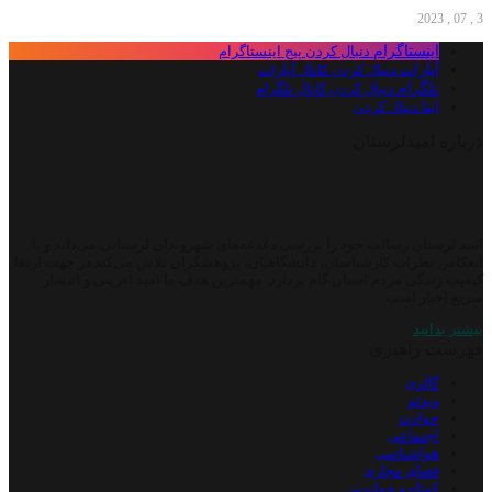
3 , 07 , 2023
اینستاگرام
دنبال کردن پیج اینستاگرام
آپارات
دنبال کردن کانال آپارات
تلگرام
دنبال کردن کانال تلگرام
ایتا
دنبال کردن
درباره امیدلرستان
امید لرستان رسالت خود را بررسی دغدغه‌های شهروندان لرستانی می‌داند و با
انعکاس نظرات کارشناسان، دانشگاهیان، پژوهشگران تلاش می‌کند در جهت ارتقا
کیفیت زندگی مردم استان گام بردارد. مهمترین هدف ما امید آفرینی و انتشار
سریع اخبار است.
بیشتر بدانید
فهرست راهبری
گالری
ویدئو
حوادث
اجتماعی
هواشناسی
فضای مجازی
کوتاه و خواندنی