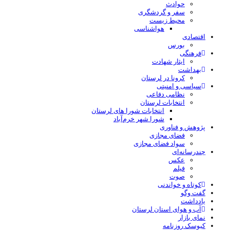
حوادث
سفر و گردشگری
محیط زیست
هواشناسی
اقتصادی
بورس
فرهنگی
ایثار شهادت
بهداشت
کرونا در لرستان
سیاسی و امنیتی
نظامی دفاعی
انتخابات لرستان
انتخابات شورا های لرستان
شورا شهر خرم‌آباد
پژوهش و فناوری
فضای مجازی
سواد فضای مجازی
چندرسانه‌ای
عكس
فیلم
صوت
کوتاه و خواندنی
گفت وگو
یادداشت
آب و هوای استان لرستان
نمای بازار
کیوسک روزنامه