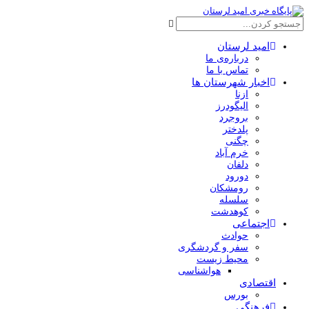
امید لرستان
درباره‌ی ما
تماس با ما
اخبار شهرستان ها
ازنا
الیگودرز
بروجرد
پلدختر
چگنی
خرم آباد
دلفان
دورود
رومشکان
سلسله
کوهدشت
اجتماعی
حوادث
سفر و گردشگری
محیط زیست
هواشناسی
اقتصادی
بورس
فرهنگی