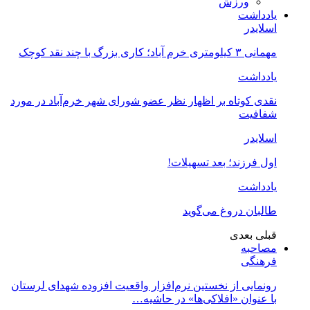
ورزش
یادداشت
اسلایدر
مهمانی ۳ کیلومتری خرم آباد؛ کاری بزرگ با چند نقد کوچک
یادداشت
نقدی کوتاه بر اظهار نظر عضو شورای شهر خرم‌آباد در مورد
شفافیت
اسلایدر
اول فرزند؛ بعد تسهیلات!
یادداشت
طالبان دروغ می‌گوید
قبلی
بعدی
مصاحبه
فرهنگی
رونمایی از نخستین نرم‌افزار واقعیت افزوده شهدای لرستان
با عنوان «افلاکی‌ها» در حاشیه…