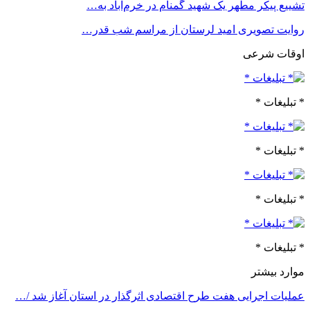
تشییع پیکر مطهر یک شهید گمنام در خرم‌آباد به…
روایت تصویری امید لرستان از مراسم شب قدر…
اوقات شرعی
* تبلیغات *
* تبلیغات *
* تبلیغات *
* تبلیغات *
موارد بیشتر
عملیات اجرایی هفت طرح اقتصادی اثرگذار در استان آغاز شد /…