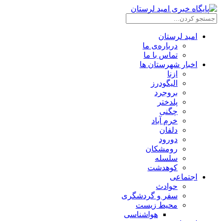
امید لرستان
درباره‌ی ما
تماس با ما
اخبار شهرستان ها
ازنا
الیگودرز
بروجرد
پلدختر
چگنی
خرم آباد
دلفان
دورود
رومشکان
سلسله
کوهدشت
اجتماعی
حوادث
سفر و گردشگری
محیط زیست
هواشناسی