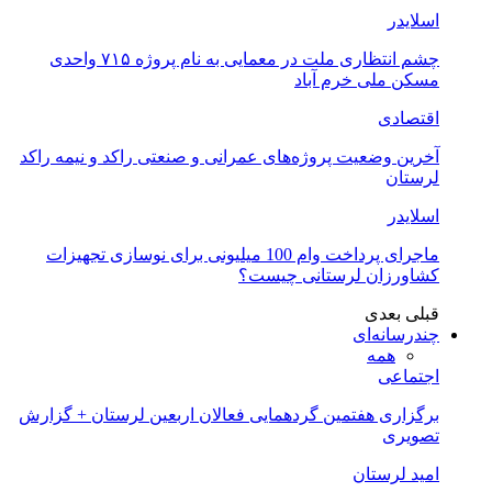
اسلایدر
چشم انتظاری ملت در معمایی به نام پروژه ۷۱۵ واحدی
مسکن ملی خرم آباد
اقتصادی
آخرین وضعیت پروژه‌های عمرانی و صنعتی راکد و نیمه راکد
لرستان
اسلایدر
ماجرای پرداخت وام 100 میلیونی برای نوسازی تجهیزات
کشاورزان لرستانی چیست؟
قبلی
بعدی
چندرسانه‌ای
همه
اجتماعی
برگزاری هفتمین گردهمایی فعالان اربعین لرستان + گزارش
تصویری
امید لرستان