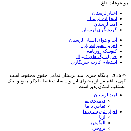
موضوعات داغ
اخبار لرستان
انتخابات لرستان
امید لرستان
گردشگری لرستان
آب و هوای استان لرستان
آخرین تغییرات بازار
کیوسک روزنامه
جدول لیگ های فوتبال
استعلام کارت خبرنگاری
© 2026 - پایگاه خبری اميد لرستان.تمامی حقوق محفوظ است.
کپی یا اقتباس از محتوای این وب سایت فقط با ذکر منبع و لینک
مستقیم امکان پذیر است.
امید لرستان
درباره‌ی ما
تماس با ما
اخبار شهرستان ها
ازنا
الیگودرز
بروجرد