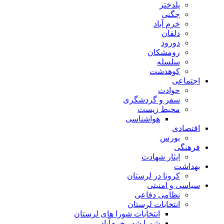
پلدختر
چگنی
خرم آباد
دلفان
دورود
رومشکان
سلسله
کوهدشت
اجتماعی
حوادث
سفر و گردشگری
محیط زیست
هواشناسی
اقتصادی
بورس
فرهنگی
ایثار شهادت
بهداشت
کرونا در لرستان
سیاسی و امنیتی
نظامی دفاعی
انتخابات لرستان
انتخابات شورا های لرستان
شورا شهر خرم‌آباد