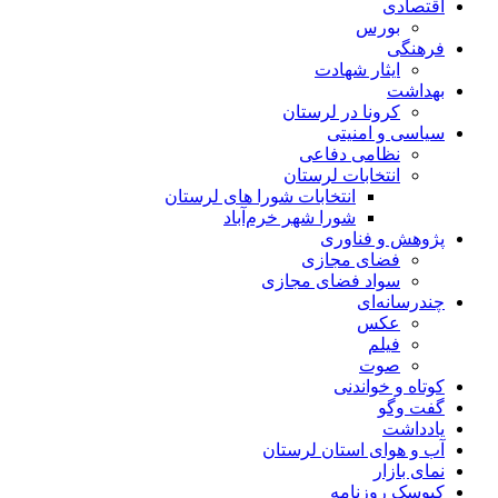
اقتصادی
بورس
فرهنگی
ایثار شهادت
بهداشت
کرونا در لرستان
سیاسی و امنیتی
نظامی دفاعی
انتخابات لرستان
انتخابات شورا های لرستان
شورا شهر خرم‌آباد
پژوهش و فناوری
فضای مجازی
سواد فضای مجازی
چندرسانه‌ای
عكس
فیلم
صوت
کوتاه و خواندنی
گفت وگو
یادداشت
آب و هوای استان لرستان
نمای بازار
کیوسک روزنامه