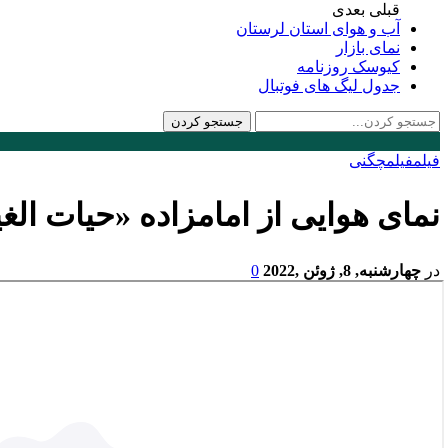
قبلی
بعدی
آب و هوای استان لرستان
نمای بازار
کیوسک روزنامه
جدول لیگ های فوتبال
فیلم
فیلم
چگنی
نمای هوایی از امامزاده «حیات ال
در
چهارشنبه, 8, ژوئن ,2022
0