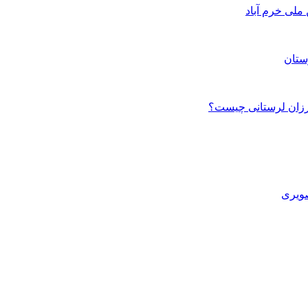
ستان
صویری