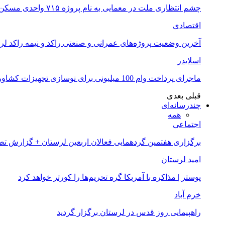
چشم انتظاری ملت در معمایی به نام پروژه ۷۱۵ واحدی مسکن ملی خرم آباد
اقتصادی
آخرین وضعیت پروژه‌های عمرانی و صنعتی راکد و نیمه راکد لر
اسلایدر
ماجرای پرداخت وام 100 میلیونی برای نوسازی تجهیزات کشاورزان لرستانی چیست؟
قبلی
بعدی
چندرسانه‌ای
همه
اجتماعی
برگزاری هفتمین گردهمایی فعالان اربعین لرستان + گزارش ت
امید لرستان
پوستر | مذاکره با آمریکا گره تحریم‌ها را کورتر خواهد کرد
خرم آباد
راهپیمایی روز قدس در لرستان برگزار گردید