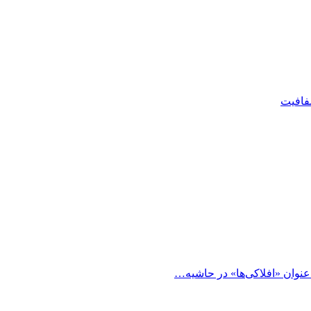
شفافیت
 عنوان «افلاکی‌ها» در حاشیه…