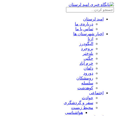
امید لرستان
درباره‌ی ما
تماس با ما
اخبار شهرستان ها
ازنا
الیگودرز
بروجرد
پلدختر
چگنی
خرم آباد
دلفان
دورود
رومشکان
سلسله
کوهدشت
اجتماعی
حوادث
سفر و گردشگری
محیط زیست
هواشناسی