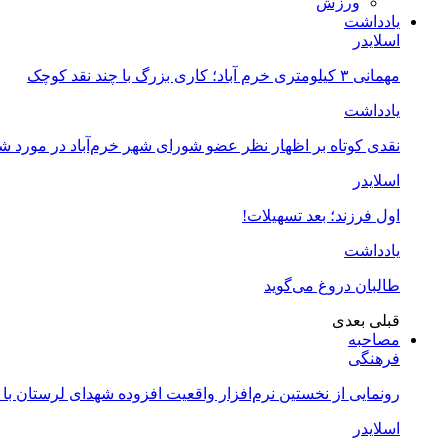
ورزش
یادداشت
اسلایدر
مهمانی ۳ کیلومتری خرم آباد؛ کاری بزرگ با چند نقد کوچک
یادداشت
نقدی کوتاه بر اظهار نظر عضو شورای شهر خرم‌آباد در مورد 
اسلایدر
اول فرزند؛ بعد تسهیلات!
یادداشت
طالبان دروغ می‌گوید
قبلی
بعدی
مصاحبه
فرهنگی
رونمایی از نخستین نرم‌افزار واقعیت افزوده شهدای لرستان با
اسلایدر