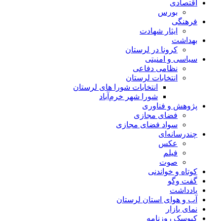
اقتصادی
بورس
فرهنگی
ایثار شهادت
بهداشت
کرونا در لرستان
سیاسی و امنیتی
نظامی دفاعی
انتخابات لرستان
انتخابات شورا های لرستان
شورا شهر خرم‌آباد
پژوهش و فناوری
فضای مجازی
سواد فضای مجازی
چندرسانه‌ای
عكس
فیلم
صوت
کوتاه و خواندنی
گفت وگو
یادداشت
آب و هوای استان لرستان
نمای بازار
کیوسک روزنامه