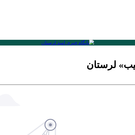
غیب» لرستان