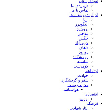
مید لرستان
درباره‌ی ما
تماس با ما
خبار شهرستان ها
ازنا
الیگودرز
بروجرد
پلدختر
چگنی
خرم آباد
دلفان
دورود
رومشکان
سلسله
کوهدشت
جتماعی
حوادث
سفر و گردشگری
محیط زیست
هواشناسی
قتصادی
بورس
رهنگی
ایثار شهادت