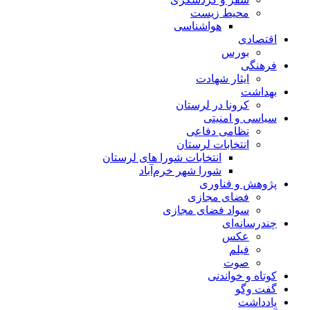
محیط زیست
هواشناسی
قتصادی
بورس
رهنگی
ایثار شهادت
هداشت
کرونا در لرستان
یاسی و امنیتی
نظامی دفاعی
انتخابات لرستان
انتخابات شورا های لرستان
شورا شهر خرم‌آباد
ژوهش و فناوری
فضای مجازی
سواد فضای مجازی
ندرسانه‌ای
عكس
فیلم
صوت
وتاه و خواندنی
فت وگو
ادداشت