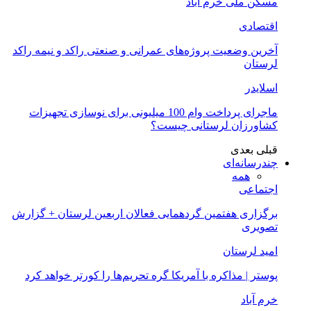
سکن ملی خرم آباد
قتصادی
خرین وضعیت پروژه‌های عمرانی و صنعتی راکد و نیمه راکد
رستان
سلایدر
ماجرای پرداخت وام 100 میلیونی برای نوسازی تجهیزات
شاورزان لرستانی چیست؟
بلی
بعدی
ندرسانه‌ای
همه
جتماعی
رگزاری هفتمین گردهمایی فعالان اربعین لرستان + گزارش
صویری
مید لرستان
وستر | مذاکره با آمریکا گره تحریم‌ها را کورتر خواهد کرد
رم آباد