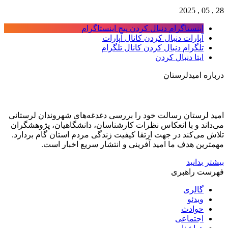
ینستاگرام
دنبال کردن پیج اینستاگرام
پارات
دنبال کردن کانال آپارات
لگرام
دنبال کردن کانال تلگرام
تا
دنبال کردن
امیدلرستان
ستان رسالت خود را بررسی دغدغه‌های شهروندان لرستانی
 و با انعکاس نظرات کارشناسان، دانشگاهیان، پژوهشگران
‌کند در جهت ارتقا کیفیت زندگی مردم استان گام بردارد.
 هدف ما امید آفرینی و انتشار سریع اخبار است.
انید
راهبری
الری
یدئو
وادث
جتماعی