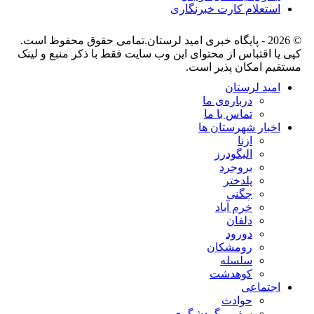
ستعلام کارت خبرنگاری
 اقتباس از محتوای این وب سایت فقط با ذکر منبع و لینک
م امکان پذیر است.
مید لرستان
درباره‌ی ما
تماس با ما
خبار شهرستان ها
ازنا
الیگودرز
بروجرد
پلدختر
چگنی
خرم آباد
دلفان
دورود
رومشکان
سلسله
کوهدشت
جتماعی
حوادث
سفر و گردشگری