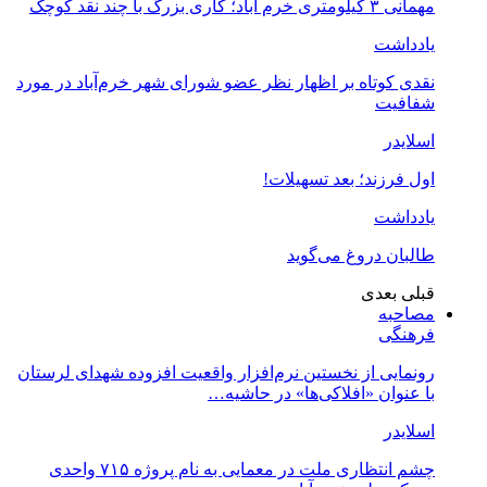
۳ کیلومتری خرم آباد؛ کاری بزرگ با چند نقد کوچک
ادداشت
قدی کوتاه بر اظهار نظر عضو شورای شهر خرم‌آباد در مورد
فافیت
سلایدر
ول فرزند؛ بعد تسهیلات!
ادداشت
البان دروغ می‌گوید
بلی
بعدی
صاحبه
رهنگی
ونمایی از نخستین نرم‌افزار واقعیت افزوده شهدای لرستان
ا عنوان «افلاکی‌ها» در حاشیه…
سلایدر
چشم انتظاری ملت در معمایی به نام پروژه ۷۱۵ واحدی