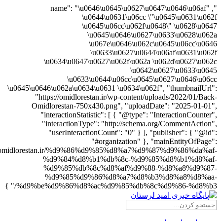
", "name": "\u0646\u0645\u0627\u0647\u0646\u
\u0644\u0631\u06cc \"\u0645\u063
\u0645\u06cc\u062f\u0648\" \u062
\u0645\u0646\u0627\u0633\u062
\u067e\u0646\u062c\u0645\u06c
\u0633\u0627\u0644\u06af\u063
\u0634\u0647\u0627\u062f\u062a \u062d\u062
\u0642\u0627\u063
\u0633\u0644\u06cc\u0645\u0627\u064
\u0645\u0646\u062a\u0634\u0631 \u0634\u062f", "thumbna
"https://omidlorestan.ir/wp-content/uploads/2022/
Omidlorestan-750x430.png", "uploadDate": "2025-
"interactionStatistic": [ { "@type": "InteractionC
"interactionType": "http://schema.org/CommentA
"userInteractionCount": "0" } ], "publisher": 
"#organization" }, "mainEntityO
"https://omidlorestan.ir/%d9%86%d9%85%d8%a7%d9%87%d9%86%
%d9%84%d8%b1%db%8c-%d9%85%d8%b1%d
%d9%85%db%8c%d8%af%d9%88-%d8%a8%d
%d9%85%d9%86%d8%a7%d8%b3%d8%a8%d
%d9%be%d9%86%d8%ac%d9%85%db%8c%d9%86-%d8%