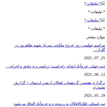
ت *
ت *
یشتر
هلمین روز عروج ملکوتی سردار شهید طاهرپور در
نی خرم‌‌آباد ابتدای راه است؛ برنامه‌ریزی دقیق و اجرای…
 هفتمین گردهمایی فعالان اربعین لرستان + گزارش
انی فلک‌الافلاک به پرونده دره خرم‌آباد الحاق می‌شود