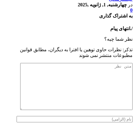
1, ژانویه ,2025
اک گذاری
پیام
ا چیه؟
ظرات حاوی توهين يا افترا به ديگران، مطابق قوانين
ت منتشر نمی شوند