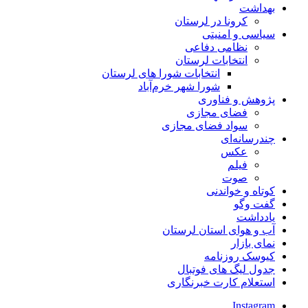
هداشت
کرونا در لرستان
یاسی و امنیتی
نظامی دفاعی
انتخابات لرستان
انتخابات شورا های لرستان
شورا شهر خرم‌آباد
ژوهش و فناوری
فضای مجازی
سواد فضای مجازی
ندرسانه‌ای
عكس
فیلم
صوت
وتاه و خواندنی
فت وگو
ادداشت
ب و هوای استان لرستان
مای بازار
یوسک روزنامه
دول لیگ های فوتبال
ستعلام کارت خبرنگاری
Instagra