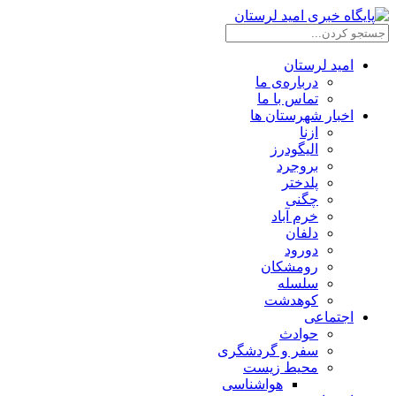
امید لرستان
درباره‌ی ما
تماس با ما
اخبار شهرستان ها
ازنا
الیگودرز
بروجرد
پلدختر
چگنی
خرم آباد
دلفان
دورود
رومشکان
سلسله
کوهدشت
اجتماعی
حوادث
سفر و گردشگری
محیط زیست
هواشناسی