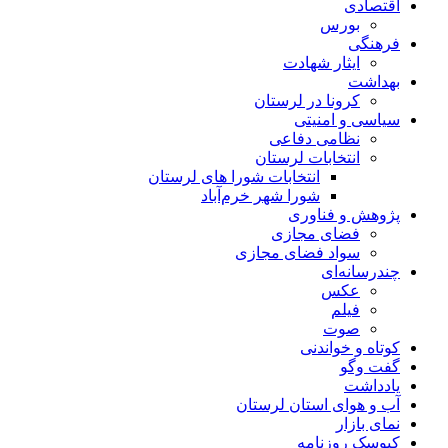
اقتصادی
بورس
فرهنگی
ایثار شهادت
بهداشت
کرونا در لرستان
سیاسی و امنیتی
نظامی دفاعی
انتخابات لرستان
انتخابات شورا های لرستان
شورا شهر خرم‌آباد
پژوهش و فناوری
فضای مجازی
سواد فضای مجازی
چندرسانه‌ای
عكس
فیلم
صوت
کوتاه و خواندنی
گفت وگو
یادداشت
آب و هوای استان لرستان
نمای بازار
کیوسک روزنامه