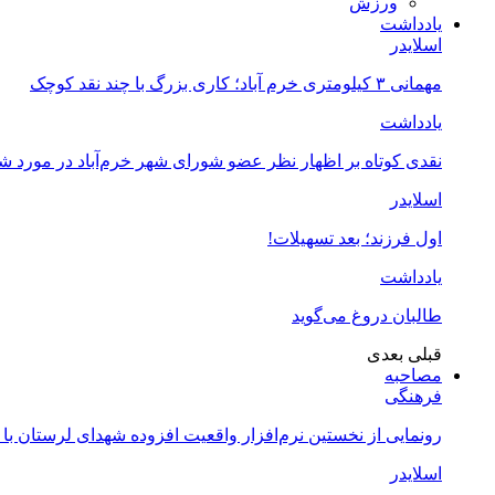
ورزش
یادداشت
اسلایدر
مهمانی ۳ کیلومتری خرم آباد؛ کاری بزرگ با چند نقد کوچک
یادداشت
نقدی کوتاه بر اظهار نظر عضو شورای شهر خرم‌آباد در مورد 
اسلایدر
اول فرزند؛ بعد تسهیلات!
یادداشت
طالبان دروغ می‌گوید
قبلی
بعدی
مصاحبه
فرهنگی
رونمایی از نخستین نرم‌افزار واقعیت افزوده شهدای لرستان با
اسلایدر