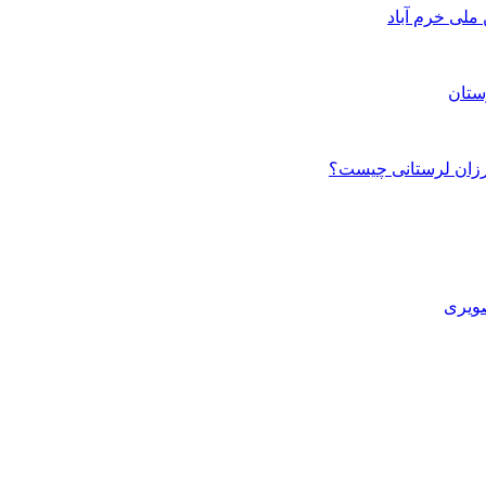
ستان
صویری