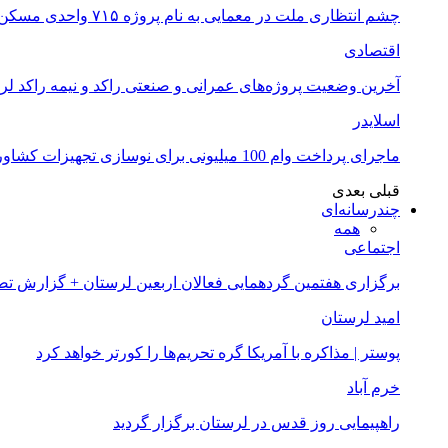
چشم انتظاری ملت در معمایی به نام پروژه ۷۱۵ واحدی مسکن ملی خرم آباد
اقتصادی
آخرین وضعیت پروژه‌های عمرانی و صنعتی راکد و نیمه راکد لر
اسلایدر
ماجرای پرداخت وام 100 میلیونی برای نوسازی تجهیزات کشاورزان لرستانی چیست؟
قبلی
بعدی
چندرسانه‌ای
همه
اجتماعی
برگزاری هفتمین گردهمایی فعالان اربعین لرستان + گزارش ت
امید لرستان
پوستر | مذاکره با آمریکا گره تحریم‌ها را کورتر خواهد کرد
خرم آباد
راهپیمایی روز قدس در لرستان برگزار گردید