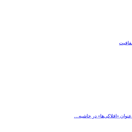
شفافیت
 عنوان «افلاکی‌ها» در حاشیه…