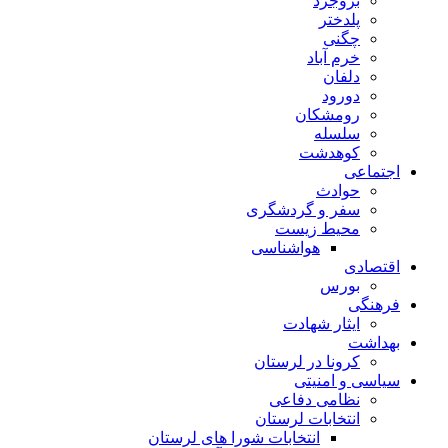
بروجرد
پلدختر
چگنی
خرم آباد
دلفان
دورود
رومشکان
سلسله
کوهدشت
اجتماعی
حوادث
سفر و گردشگری
محیط زیست
هواشناسی
اقتصادی
بورس
فرهنگی
ایثار شهادت
بهداشت
کرونا در لرستان
سیاسی و امنیتی
نظامی دفاعی
انتخابات لرستان
انتخابات شورا های لرستان