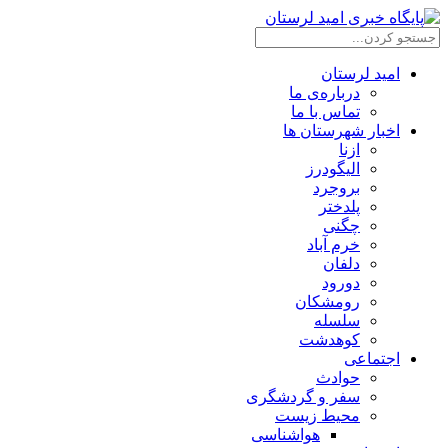
امید لرستان
درباره‌ی ما
تماس با ما
اخبار شهرستان ها
ازنا
الیگودرز
بروجرد
پلدختر
چگنی
خرم آباد
دلفان
دورود
رومشکان
سلسله
کوهدشت
اجتماعی
حوادث
سفر و گردشگری
محیط زیست
هواشناسی