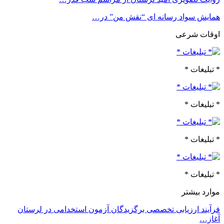
همایش سواد رسانه ای “نقش من” در…
اوقات شرعی
* تبلیغات *
* تبلیغات *
* تبلیغات *
* تبلیغات *
موارد بیشتر
فرآیند ارزیابی تخصصی برگزیدگان آزمون استخدامی در لرستان
آغاز…