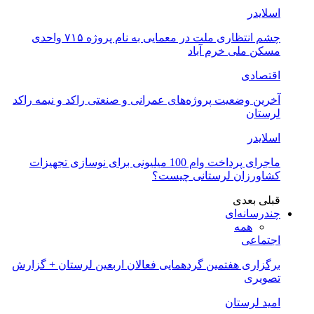
اسلایدر
چشم انتظاری ملت در معمایی به نام پروژه ۷۱۵ واحدی
مسکن ملی خرم آباد
اقتصادی
آخرین وضعیت پروژه‌های عمرانی و صنعتی راکد و نیمه راکد
لرستان
اسلایدر
ماجرای پرداخت وام 100 میلیونی برای نوسازی تجهیزات
کشاورزان لرستانی چیست؟
قبلی
بعدی
چندرسانه‌ای
همه
اجتماعی
برگزاری هفتمین گردهمایی فعالان اربعین لرستان + گزارش
تصویری
امید لرستان