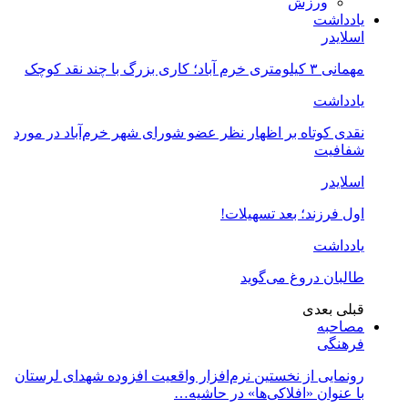
ورزش
یادداشت
اسلایدر
مهمانی ۳ کیلومتری خرم آباد؛ کاری بزرگ با چند نقد کوچک
یادداشت
نقدی کوتاه بر اظهار نظر عضو شورای شهر خرم‌آباد در مورد
شفافیت
اسلایدر
اول فرزند؛ بعد تسهیلات!
یادداشت
طالبان دروغ می‌گوید
قبلی
بعدی
مصاحبه
فرهنگی
رونمایی از نخستین نرم‌افزار واقعیت افزوده شهدای لرستان
با عنوان «افلاکی‌ها» در حاشیه…