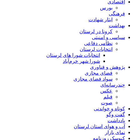
اقتصادی
بورس
فرهنگی
ایثار شهادت
بهداشت
کرونا در لرستان
سیاسی و امنیتی
نظامی دفاعی
انتخابات لرستان
انتخابات شورا های لرستان
شورا شهر خرم‌آباد
پژوهش و فناوری
فضای مجازی
سواد فضای مجازی
چندرسانه‌ای
عكس
فیلم
صوت
کوتاه و خواندنی
گفت وگو
یادداشت
آب و هوای استان لرستان
نمای بازار
کیوسک روزنامه