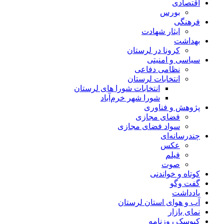
اقتصادی
بورس
فرهنگی
ایثار شهادت
بهداشت
کرونا در لرستان
سیاسی و امنیتی
نظامی دفاعی
انتخابات لرستان
انتخابات شورا های لرستان
شورا شهر خرم‌آباد
پژوهش و فناوری
فضای مجازی
سواد فضای مجازی
چندرسانه‌ای
عكس
فیلم
صوت
کوتاه و خواندنی
گفت وگو
یادداشت
آب و هوای استان لرستان
نمای بازار
کیوسک روزنامه