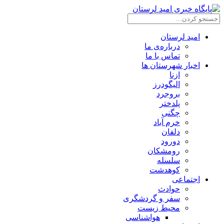
امید لرستان
درباره‌ی ما
تماس با ما
اخبار شهرستان ها
ازنا
الیگودرز
بروجرد
پلدختر
چگنی
خرم آباد
دلفان
دورود
رومشکان
سلسله
کوهدشت
اجتماعی
حوادث
سفر و گردشگری
محیط زیست
هواشناسی