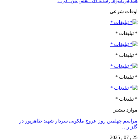
همایش سواد رسانه ای “نقش من” در…
اوقات شرعی
* تبلیغات *
* تبلیغات *
* تبلیغات *
* تبلیغات *
موارد بیشتر
مراسم چهلمین روز عروج ملکوتی سردار شهید طاهرپور در
گلزار…
25 , 07 , 2025