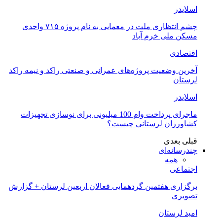
اسلایدر
چشم انتظاری ملت در معمایی به نام پروژه ۷۱۵ واحدی
مسکن ملی خرم آباد
اقتصادی
آخرین وضعیت پروژه‌های عمرانی و صنعتی راکد و نیمه راکد
لرستان
اسلایدر
ماجرای پرداخت وام 100 میلیونی برای نوسازی تجهیزات
کشاورزان لرستانی چیست؟
قبلی
بعدی
چندرسانه‌ای
همه
اجتماعی
برگزاری هفتمین گردهمایی فعالان اربعین لرستان + گزارش
تصویری
امید لرستان