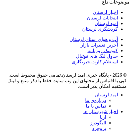
موضوعات داغ
اخبار لرستان
انتخابات لرستان
امید لرستان
گردشگری لرستان
آب و هوای استان لرستان
آخرین تغییرات بازار
کیوسک روزنامه
جدول لیگ های فوتبال
استعلام کارت خبرنگاری
© 2026 - پایگاه خبری اميد لرستان.تمامی حقوق محفوظ است.
کپی یا اقتباس از محتوای این وب سایت فقط با ذکر منبع و لینک
مستقیم امکان پذیر است.
امید لرستان
درباره‌ی ما
تماس با ما
اخبار شهرستان ها
ازنا
الیگودرز
بروجرد