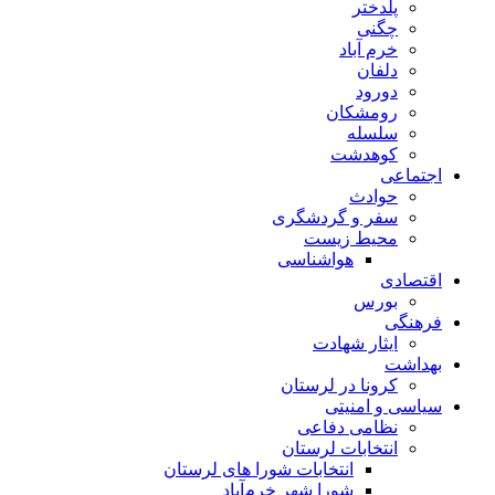
پلدختر
چگنی
خرم آباد
دلفان
دورود
رومشکان
سلسله
کوهدشت
اجتماعی
حوادث
سفر و گردشگری
محیط زیست
هواشناسی
اقتصادی
بورس
فرهنگی
ایثار شهادت
بهداشت
کرونا در لرستان
سیاسی و امنیتی
نظامی دفاعی
انتخابات لرستان
انتخابات شورا های لرستان
شورا شهر خرم‌آباد