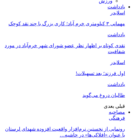
ورزش
یادداشت
اسلایدر
مهمانی ۳ کیلومتری خرم آباد؛ کاری بزرگ با چند نقد کوچک
یادداشت
نقدی کوتاه بر اظهار نظر عضو شورای شهر خرم‌آباد در مورد
شفافیت
اسلایدر
اول فرزند؛ بعد تسهیلات!
یادداشت
طالبان دروغ می‌گوید
قبلی
بعدی
مصاحبه
فرهنگی
رونمایی از نخستین نرم‌افزار واقعیت افزوده شهدای لرستان
با عنوان «افلاکی‌ها» در حاشیه…