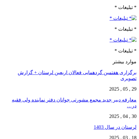
* تبلیغات *
* تبلیغات *
* تبلیغات *
موارد بیشتر
برگزاری هفتمین گردهمایی فعالان اربعین لرستان + گزارش
تصویری
29 , 05 , 2025
معارفه دبیر جدید مجمع مشورتی جوانان دفتر نماینده ولی فقیه
در…
30 , 04 , 2025
لرستان در سال 1403
18 , 03 , 2025