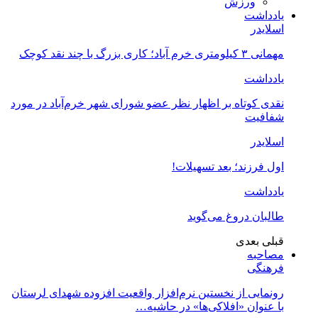
ورزش
یادداشت
اسلایدر
مهمانی ۳ کیلومتری خرم آباد؛ کاری بزرگ با چند نقد کوچک
یادداشت
نقدی کوتاه بر اظهار نظر عضو شورای شهر خرم‌آباد در مورد
شفافیت
اسلایدر
اول فرزند؛ بعد تسهیلات!
یادداشت
طالبان دروغ می‌گوید
قبلی
بعدی
مصاحبه
فرهنگی
رونمایی از نخستین نرم‌افزار واقعیت افزوده شهدای لرستان
با عنوان «افلاکی‌ها» در حاشیه…