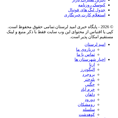
کیوسک روزنامه
جدول لیگ های فوتبال
استعلام کارت خبرنگاری
© 2026 - پایگاه خبری اميد لرستان.تمامی حقوق محفوظ است.
کپی یا اقتباس از محتوای این وب سایت فقط با ذکر منبع و لینک
مستقیم امکان پذیر است.
امید لرستان
درباره‌ی ما
تماس با ما
اخبار شهرستان ها
ازنا
الیگودرز
بروجرد
پلدختر
چگنی
خرم آباد
دلفان
دورود
رومشکان
سلسله
کوهدشت