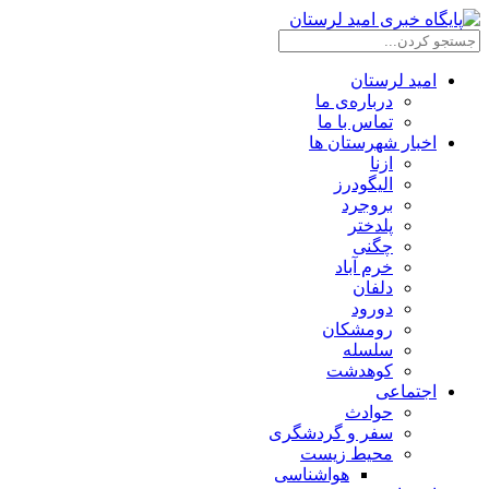
امید لرستان
درباره‌ی ما
تماس با ما
اخبار شهرستان ها
ازنا
الیگودرز
بروجرد
پلدختر
چگنی
خرم آباد
دلفان
دورود
رومشکان
سلسله
کوهدشت
اجتماعی
حوادث
سفر و گردشگری
محیط زیست
هواشناسی