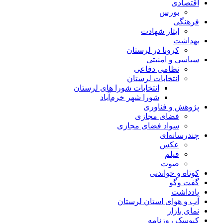
اقتصادی
بورس
فرهنگی
ایثار شهادت
بهداشت
کرونا در لرستان
سیاسی و امنیتی
نظامی دفاعی
انتخابات لرستان
انتخابات شورا های لرستان
شورا شهر خرم‌آباد
پژوهش و فناوری
فضای مجازی
سواد فضای مجازی
چندرسانه‌ای
عكس
فیلم
صوت
کوتاه و خواندنی
گفت وگو
یادداشت
آب و هوای استان لرستان
نمای بازار
کیوسک روزنامه