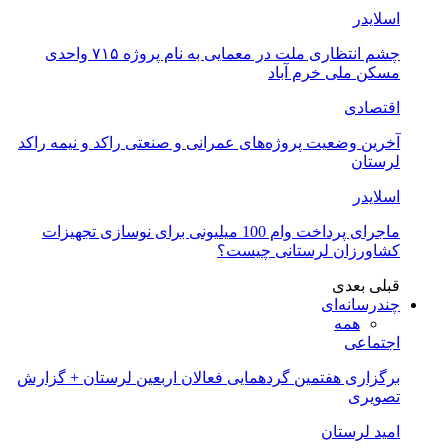
اسلایدر
چشم انتظاری ملت در معمایی به نام پروژه ۷۱۵ واحدی
مسکن ملی خرم آباد
اقتصادی
آخرین وضعیت پروژه‌های عمرانی و صنعتی راکد و نیمه راکد
لرستان
اسلایدر
ماجرای پرداخت وام 100 میلیونی برای نوسازی تجهیزات
کشاورزان لرستانی چیست؟
قبلی
بعدی
چندرسانه‌ای
همه
اجتماعی
برگزاری هفتمین گردهمایی فعالان اربعین لرستان + گزارش
تصویری
امید لرستان