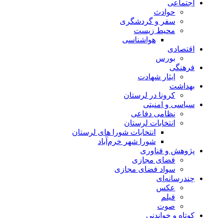
اجتماعی
حوادث
سفر و گردشگری
محیط زیست
هواشناسی
اقتصادی
بورس
فرهنگی
ایثار شهادت
بهداشت
کرونا در لرستان
سیاسی و امنیتی
نظامی دفاعی
انتخابات لرستان
انتخابات شورا های لرستان
شورا شهر خرم‌آباد
پژوهش و فناوری
فضای مجازی
سواد فضای مجازی
چندرسانه‌ای
عكس
فیلم
صوت
کوتاه و خواندنی