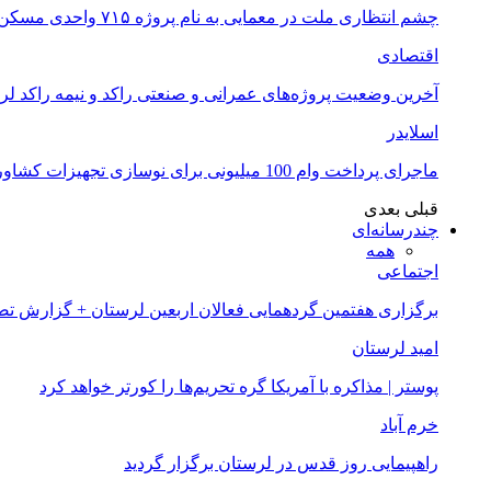
چشم انتظاری ملت در معمایی به نام پروژه ۷۱۵ واحدی مسکن ملی خرم آباد
اقتصادی
آخرین وضعیت پروژه‌های عمرانی و صنعتی راکد و نیمه راکد لر
اسلایدر
ماجرای پرداخت وام 100 میلیونی برای نوسازی تجهیزات کشاورزان لرستانی چیست؟
قبلی
بعدی
چندرسانه‌ای
همه
اجتماعی
برگزاری هفتمین گردهمایی فعالان اربعین لرستان + گزارش ت
امید لرستان
پوستر | مذاکره با آمریکا گره تحریم‌ها را کورتر خواهد کرد
خرم آباد
راهپیمایی روز قدس در لرستان برگزار گردید