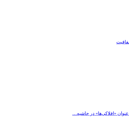
شفافیت
 عنوان «افلاکی‌ها» در حاشیه…