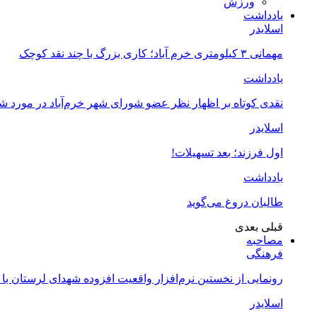
ورزش
یادداشت
اسلایدر
مهمانی ۳ کیلومتری خرم آباد؛ کاری بزرگ با چند نقد کوچک
یادداشت
نقدی کوتاه بر اظهار نظر عضو شورای شهر خرم‌آباد در مورد 
اسلایدر
اول فرزند؛ بعد تسهیلات!
یادداشت
طالبان دروغ می‌گوید
قبلی
بعدی
مصاحبه
فرهنگی
رونمایی از نخستین نرم‌افزار واقعیت افزوده شهدای لرستان با
اسلایدر