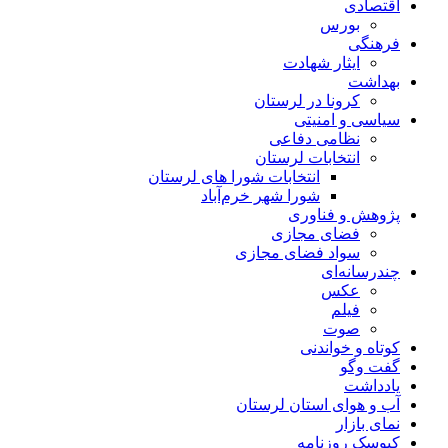
اقتصادی
بورس
فرهنگی
ایثار شهادت
بهداشت
کرونا در لرستان
سیاسی و امنیتی
نظامی دفاعی
انتخابات لرستان
انتخابات شورا های لرستان
شورا شهر خرم‌آباد
پژوهش و فناوری
فضای مجازی
سواد فضای مجازی
چندرسانه‌ای
عكس
فیلم
صوت
کوتاه و خواندنی
گفت وگو
یادداشت
آب و هوای استان لرستان
نمای بازار
کیوسک روزنامه