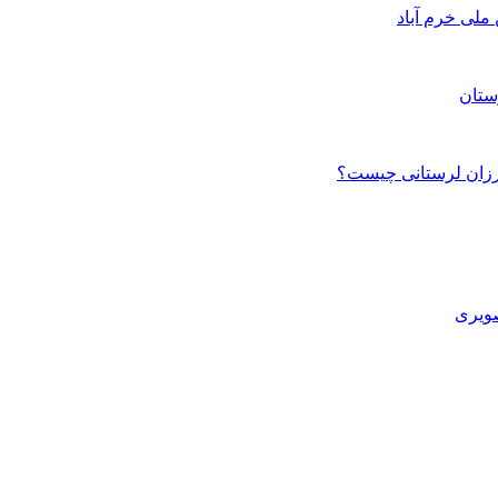
ستان
صویری