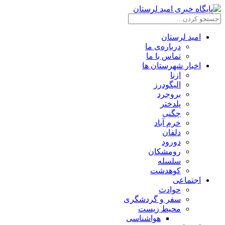
امید لرستان
درباره‌ی ما
تماس با ما
اخبار شهرستان ها
ازنا
الیگودرز
بروجرد
پلدختر
چگنی
خرم آباد
دلفان
دورود
رومشکان
سلسله
کوهدشت
اجتماعی
حوادث
سفر و گردشگری
محیط زیست
هواشناسی