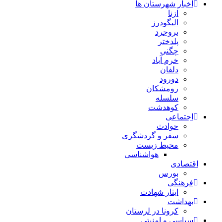
اخبار شهرستان ها
ازنا
الیگودرز
بروجرد
پلدختر
چگنی
خرم آباد
دلفان
دورود
رومشکان
سلسله
کوهدشت
اجتماعی
حوادث
سفر و گردشگری
محیط زیست
هواشناسی
اقتصادی
بورس
فرهنگی
ایثار شهادت
بهداشت
کرونا در لرستان
سیاسی و امنیتی