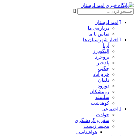
امید لرستان
درباره‌ی ما
تماس با ما
اخبار شهرستان ها
ازنا
الیگودرز
بروجرد
پلدختر
چگنی
خرم آباد
دلفان
دورود
رومشکان
سلسله
کوهدشت
اجتماعی
حوادث
سفر و گردشگری
محیط زیست
هواشناسی