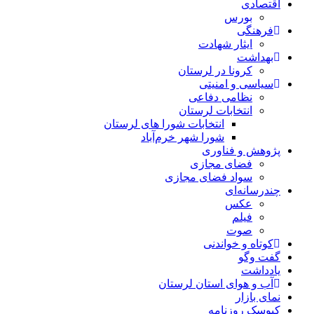
اقتصادی
بورس
فرهنگی
ایثار شهادت
بهداشت
کرونا در لرستان
سیاسی و امنیتی
نظامی دفاعی
انتخابات لرستان
انتخابات شورا های لرستان
شورا شهر خرم‌آباد
پژوهش و فناوری
فضای مجازی
سواد فضای مجازی
چندرسانه‌ای
عكس
فیلم
صوت
کوتاه و خواندنی
گفت وگو
یادداشت
آب و هوای استان لرستان
نمای بازار
کیوسک روزنامه