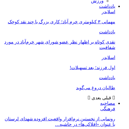
ورزش
یادداشت
اسلایدر
مهمانی ۳ کیلومتری خرم آباد؛ کاری بزرگ با چند نقد کوچک
یادداشت
نقدی کوتاه بر اظهار نظر عضو شورای شهر خرم‌آباد در مورد
شفافیت
اسلایدر
اول فرزند؛ بعد تسهیلات!
یادداشت
طالبان دروغ می‌گوید
قبلی
بعدی
مصاحبه
فرهنگی
رونمایی از نخستین نرم‌افزار واقعیت افزوده شهدای لرستان
با عنوان «افلاکی‌ها» در حاشیه…