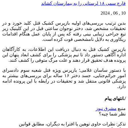
قارچ‌ سمی ۱۸ لرستانی را به بیمارستان کشاند
10 , 06 , 2024
بدین ترتیب بررسی‌های اولیه بازپرس کشیک قتل کلید خورد و در
تحقیقات مشخص شد، دختر نوجوان ساعتی قبل در این کلینیک زیر
تیغ جراحی زیبایی بینی رفته‌ که پس از پایان عمل هنگام اقدامات
ریکاوری به دلایل نامشخصی فوت کرده است.
بازپرس کشیک قتل به دنبال دریافت این اطلاعات، به کارآگاهان
اداره آگاهی دستور داد تا تیم پزشکی را برای کشف ابعاد پنهان این
پرونده هدف تحقیق قرار دهند و علت مرگ متوفی را کشف کنند.
با دستور ساسان غلامی؛ بازپرس ویژه قتل شعبه سوم دادسرای
امور جرائم‌جنایی، جسد دختر ۱۶ ساله برای بررسی‌های بیشتر به
پزشکی قانونی منتقل شد و تحقیقات در رابطه با این پرونده ادامه
دارد.
/.انتهای پیام
منبع
مشرق نیوز
نظر شما چیه؟
تذكر: نظرات حاوی توهين يا افترا به ديگران، مطابق قوانين