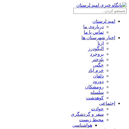
امید لرستان
درباره‌ی ما
تماس با ما
اخبار شهرستان ها
ازنا
الیگودرز
بروجرد
پلدختر
چگنی
خرم آباد
دلفان
دورود
رومشکان
سلسله
کوهدشت
اجتماعی
حوادث
سفر و گردشگری
محیط زیست
هواشناسی