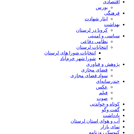
اقتصادی
بورس
فرهنگی
ایثار شهادت
بهداشت
کرونا در لرستان
سیاسی و امنیتی
نظامی دفاعی
انتخابات لرستان
انتخابات شورا های لرستان
شورا شهر خرم‌آباد
پژوهش و فناوری
فضای مجازی
سواد فضای مجازی
چندرسانه‌ای
عكس
فیلم
صوت
کوتاه و خواندنی
گفت وگو
یادداشت
آب و هوای استان لرستان
نمای بازار
کیوسک روزنامه