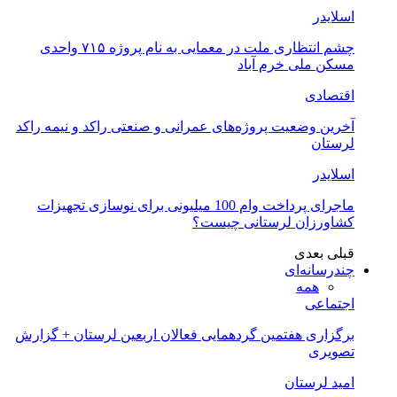
اسلایدر
چشم انتظاری ملت در معمایی به نام پروژه ۷۱۵ واحدی
مسکن ملی خرم آباد
اقتصادی
آخرین وضعیت پروژه‌های عمرانی و صنعتی راکد و نیمه راکد
لرستان
اسلایدر
ماجرای پرداخت وام 100 میلیونی برای نوسازی تجهیزات
کشاورزان لرستانی چیست؟
قبلی
بعدی
چندرسانه‌ای
همه
اجتماعی
برگزاری هفتمین گردهمایی فعالان اربعین لرستان + گزارش
تصویری
امید لرستان