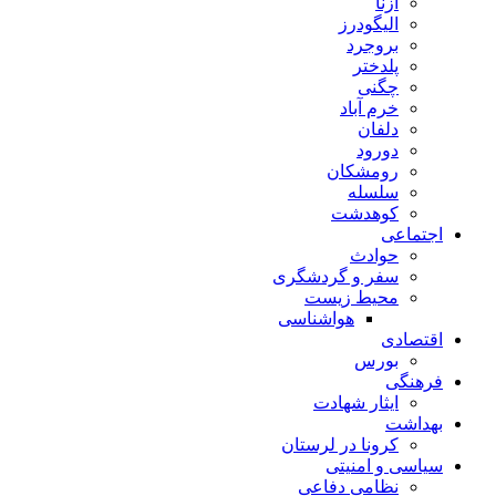
ازنا
الیگودرز
بروجرد
پلدختر
چگنی
خرم آباد
دلفان
دورود
رومشکان
سلسله
کوهدشت
اجتماعی
حوادث
سفر و گردشگری
محیط زیست
هواشناسی
اقتصادی
بورس
فرهنگی
ایثار شهادت
بهداشت
کرونا در لرستان
سیاسی و امنیتی
نظامی دفاعی