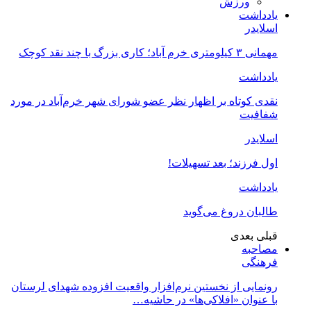
ورزش
یادداشت
اسلایدر
مهمانی ۳ کیلومتری خرم آباد؛ کاری بزرگ با چند نقد کوچک
یادداشت
نقدی کوتاه بر اظهار نظر عضو شورای شهر خرم‌آباد در مورد
شفافیت
اسلایدر
اول فرزند؛ بعد تسهیلات!
یادداشت
طالبان دروغ می‌گوید
قبلی
بعدی
مصاحبه
فرهنگی
رونمایی از نخستین نرم‌افزار واقعیت افزوده شهدای لرستان
با عنوان «افلاکی‌ها» در حاشیه…