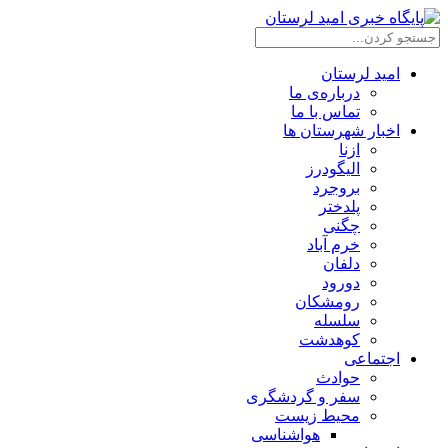
امید لرستان
درباره‌ی ما
تماس با ما
اخبار شهرستان ها
ازنا
الیگودرز
بروجرد
پلدختر
چگنی
خرم آباد
دلفان
دورود
رومشکان
سلسله
کوهدشت
اجتماعی
حوادث
سفر و گردشگری
محیط زیست
هواشناسی