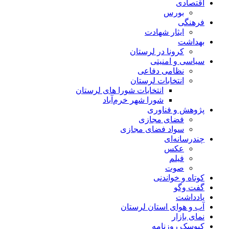
اقتصادی
بورس
فرهنگی
ایثار شهادت
بهداشت
کرونا در لرستان
سیاسی و امنیتی
نظامی دفاعی
انتخابات لرستان
انتخابات شورا های لرستان
شورا شهر خرم‌آباد
پژوهش و فناوری
فضای مجازی
سواد فضای مجازی
چندرسانه‌ای
عكس
فیلم
صوت
کوتاه و خواندنی
گفت وگو
یادداشت
آب و هوای استان لرستان
نمای بازار
کیوسک روزنامه