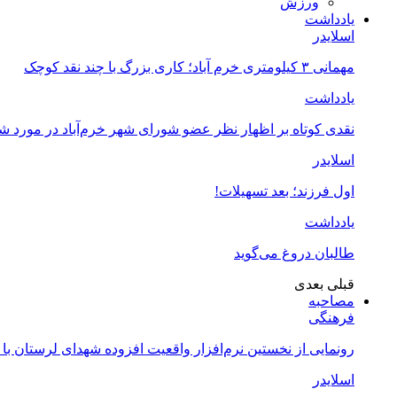
ورزش
یادداشت
اسلایدر
مهمانی ۳ کیلومتری خرم آباد؛ کاری بزرگ با چند نقد کوچک
یادداشت
نقدی کوتاه بر اظهار نظر عضو شورای شهر خرم‌آباد در مورد 
اسلایدر
اول فرزند؛ بعد تسهیلات!
یادداشت
طالبان دروغ می‌گوید
قبلی
بعدی
مصاحبه
فرهنگی
رونمایی از نخستین نرم‌افزار واقعیت افزوده شهدای لرستان با
اسلایدر