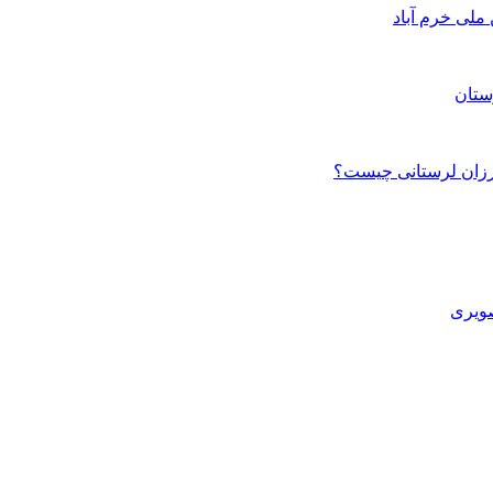
ستان
صویری