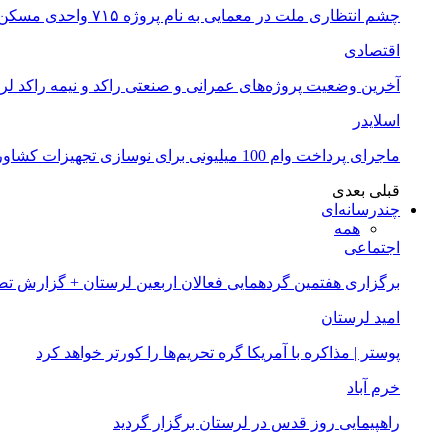
چشم انتظاری ملت در معمایی به نام پروژه ۷۱۵ واحدی مسکن ملی خرم آباد
اقتصادی
آخرین وضعیت پروژه‌های عمرانی و صنعتی راکد و نیمه راکد لر
اسلایدر
ماجرای پرداخت وام 100 میلیونی برای نوسازی تجهیزات کشاورزان لرستانی چیست؟
قبلی
بعدی
چندرسانه‌ای
همه
اجتماعی
برگزاری هفتمین گردهمایی فعالان اربعین لرستان + گزارش ت
امید لرستان
پوستر | مذاکره با آمریکا گره تحریم‌ها را کورتر خواهد کرد
خرم آباد
راهپیمایی روز قدس در لرستان برگزار گردید