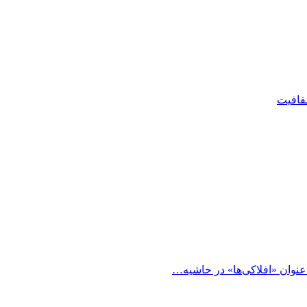
شفافیت
 عنوان «افلاکی‌ها» در حاشیه…