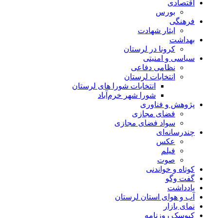
اقتصادی
بورس
فرهنگی
ایثار شهادت
بهداشت
کرونا در لرستان
سیاسی و امنیتی
نظامی دفاعی
انتخابات لرستان
انتخابات شورا های لرستان
شورا شهر خرم‌آباد
پژوهش و فناوری
فضای مجازی
سواد فضای مجازی
چندرسانه‌ای
عكس
فیلم
صوت
کوتاه و خواندنی
گفت وگو
یادداشت
آب و هوای استان لرستان
نمای بازار
کیوسک روزنامه