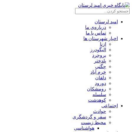
امید لرستان
درباره‌ی ما
تماس با ما
اخبار شهرستان ها
ازنا
الیگودرز
بروجرد
پلدختر
چگنی
خرم آباد
دلفان
دورود
رومشکان
سلسله
کوهدشت
اجتماعی
حوادث
سفر و گردشگری
محیط زیست
هواشناسی