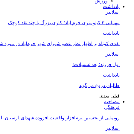
ورزش
یادداشت
اسلایدر
مهمانی ۳ کیلومتری خرم آباد؛ کاری بزرگ با چند نقد کوچک
یادداشت
نقدی کوتاه بر اظهار نظر عضو شورای شهر خرم‌آباد در مورد 
اسلایدر
اول فرزند؛ بعد تسهیلات!
یادداشت
طالبان دروغ می‌گوید
قبلی
بعدی
مصاحبه
فرهنگی
رونمایی از نخستین نرم‌افزار واقعیت افزوده شهدای لرستان با
اسلایدر