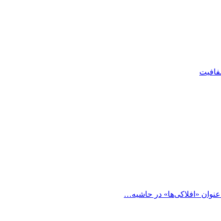
شفافیت
 عنوان «افلاکی‌ها» در حاشیه…