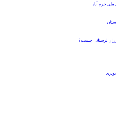
ستان
صویری