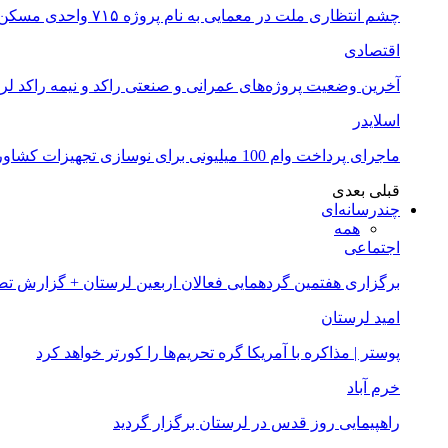
چشم انتظاری ملت در معمایی به نام پروژه ۷۱۵ واحدی مسکن ملی خرم آباد
اقتصادی
آخرین وضعیت پروژه‌های عمرانی و صنعتی راکد و نیمه راکد لر
اسلایدر
ماجرای پرداخت وام 100 میلیونی برای نوسازی تجهیزات کشاورزان لرستانی چیست؟
قبلی
بعدی
چندرسانه‌ای
همه
اجتماعی
برگزاری هفتمین گردهمایی فعالان اربعین لرستان + گزارش ت
امید لرستان
پوستر | مذاکره با آمریکا گره تحریم‌ها را کورتر خواهد کرد
خرم آباد
راهپیمایی روز قدس در لرستان برگزار گردید