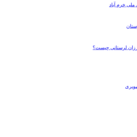
ستان
صویری