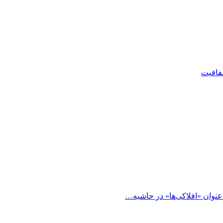
شفافیت
 عنوان «افلاکی‌ها» در حاشیه…