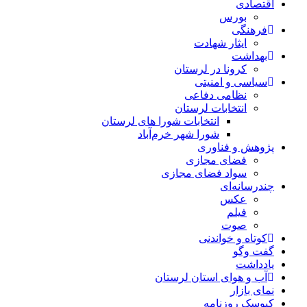
اقتصادی
بورس
فرهنگی
ایثار شهادت
بهداشت
کرونا در لرستان
سیاسی و امنیتی
نظامی دفاعی
انتخابات لرستان
انتخابات شورا های لرستان
شورا شهر خرم‌آباد
پژوهش و فناوری
فضای مجازی
سواد فضای مجازی
چندرسانه‌ای
عكس
فیلم
صوت
کوتاه و خواندنی
گفت وگو
یادداشت
آب و هوای استان لرستان
نمای بازار
کیوسک روزنامه