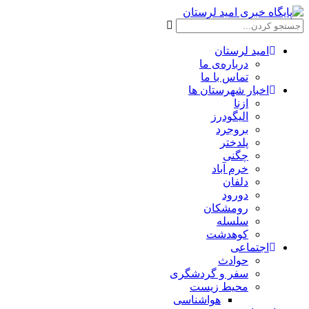
امید لرستان
درباره‌ی ما
تماس با ما
اخبار شهرستان ها
ازنا
الیگودرز
بروجرد
پلدختر
چگنی
خرم آباد
دلفان
دورود
رومشکان
سلسله
کوهدشت
اجتماعی
حوادث
سفر و گردشگری
محیط زیست
هواشناسی