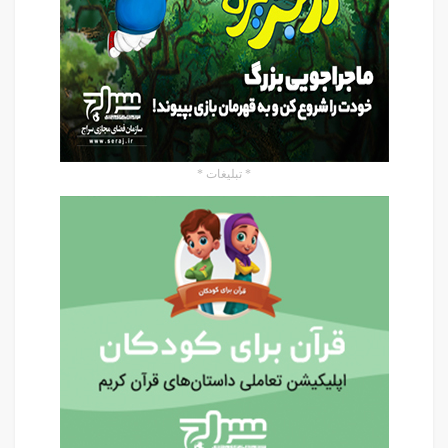
* تبلیغات *