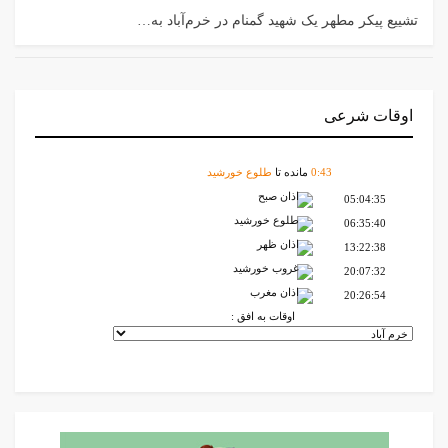
تشییع پیکر مطهر یک شهید گمنام در خرم‌آباد به…
اوقات شرعی
43
:
0
مانده تا
طلوع خورشید
اذان صبح
05:04:35
طلوع خورشید
06:35:40
اذان ظهر
13:22:38
غروب خورشید
20:07:32
اذان مغرب
20:26:54
اوقات به افق :