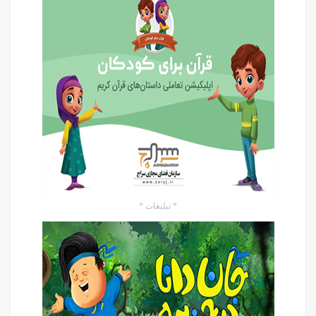
* تبلیغات *