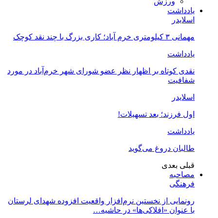
ورزش
یادداشت
اسلایدر
مهمانی ۳ کیلومتری خرم آباد؛ کاری بزرگ با چند نقد کوچک
یادداشت
نقدی کوتاه بر اظهار نظر عضو شورای شهر خرم‌آباد در مورد
شفافیت
اسلایدر
اول فرزند؛ بعد تسهیلات!
یادداشت
طالبان دروغ می‌گوید
قبلی
بعدی
مصاحبه
فرهنگی
رونمایی از نخستین نرم‌افزار واقعیت افزوده شهدای لرستان
با عنوان «افلاکی‌ها» در حاشیه…