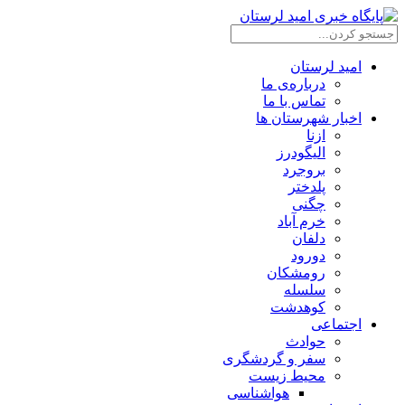
امید لرستان
درباره‌ی ما
تماس با ما
اخبار شهرستان ها
ازنا
الیگودرز
بروجرد
پلدختر
چگنی
خرم آباد
دلفان
دورود
رومشکان
سلسله
کوهدشت
اجتماعی
حوادث
سفر و گردشگری
محیط زیست
هواشناسی