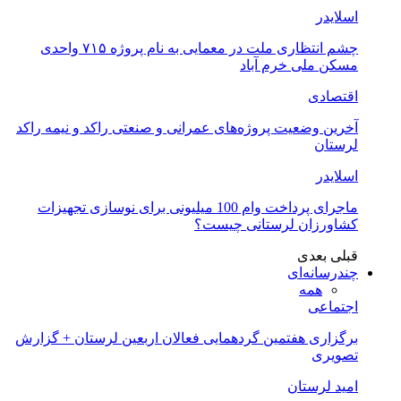
اسلایدر
چشم انتظاری ملت در معمایی به نام پروژه ۷۱۵ واحدی
مسکن ملی خرم آباد
اقتصادی
آخرین وضعیت پروژه‌های عمرانی و صنعتی راکد و نیمه راکد
لرستان
اسلایدر
ماجرای پرداخت وام 100 میلیونی برای نوسازی تجهیزات
کشاورزان لرستانی چیست؟
قبلی
بعدی
چندرسانه‌ای
همه
اجتماعی
برگزاری هفتمین گردهمایی فعالان اربعین لرستان + گزارش
تصویری
امید لرستان