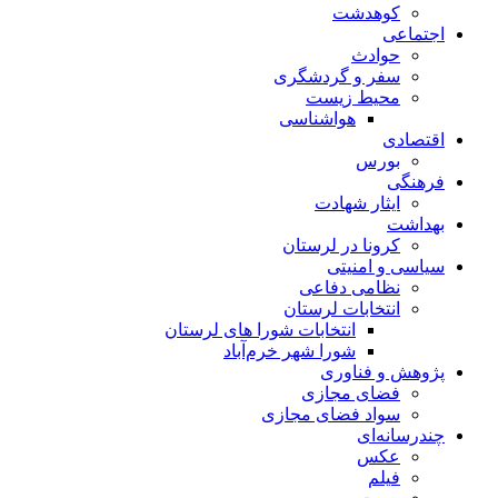
کوهدشت
اجتماعی
حوادث
سفر و گردشگری
محیط زیست
هواشناسی
اقتصادی
بورس
فرهنگی
ایثار شهادت
بهداشت
کرونا در لرستان
سیاسی و امنیتی
نظامی دفاعی
انتخابات لرستان
انتخابات شورا های لرستان
شورا شهر خرم‌آباد
پژوهش و فناوری
فضای مجازی
سواد فضای مجازی
چندرسانه‌ای
عكس
فیلم