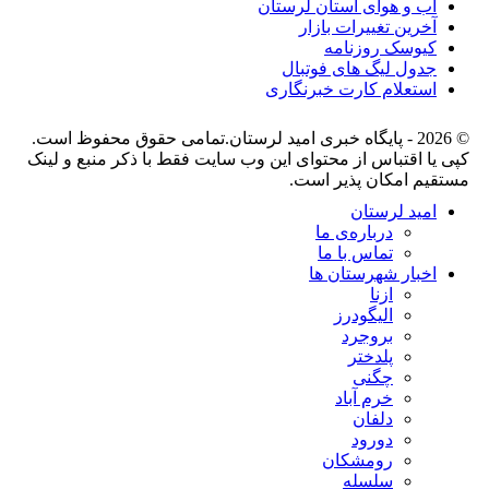
آب و هوای استان لرستان
آخرین تغییرات بازار
کیوسک روزنامه
جدول لیگ های فوتبال
استعلام کارت خبرنگاری
© 2026 - پایگاه خبری اميد لرستان.تمامی حقوق محفوظ است.
کپی یا اقتباس از محتوای این وب سایت فقط با ذکر منبع و لینک
مستقیم امکان پذیر است.
امید لرستان
درباره‌ی ما
تماس با ما
اخبار شهرستان ها
ازنا
الیگودرز
بروجرد
پلدختر
چگنی
خرم آباد
دلفان
دورود
رومشکان
سلسله