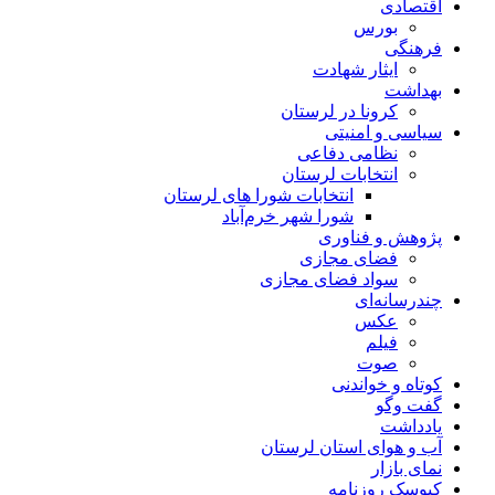
اقتصادی
بورس
فرهنگی
ایثار شهادت
بهداشت
کرونا در لرستان
سیاسی و امنیتی
نظامی دفاعی
انتخابات لرستان
انتخابات شورا های لرستان
شورا شهر خرم‌آباد
پژوهش و فناوری
فضای مجازی
سواد فضای مجازی
چندرسانه‌ای
عكس
فیلم
صوت
کوتاه و خواندنی
گفت وگو
یادداشت
آب و هوای استان لرستان
نمای بازار
کیوسک روزنامه