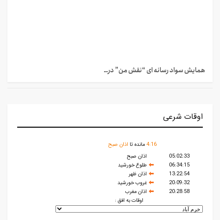
همایش سواد رسانه ای “نقش من” در…
اوقات شرعی
16
:
4
مانده تا
اذان صبح
05:02:33
اذان صبح
06:34:15
طلوع خورشید
13:22:54
اذان ظهر
20:09:32
غروب خورشید
20:28:58
اذان مغرب
اوقات به افق :