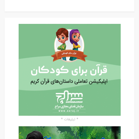
* تبلیغات *