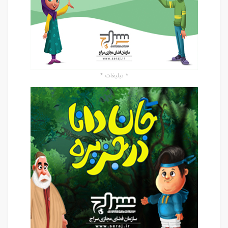
* تبلیغات *