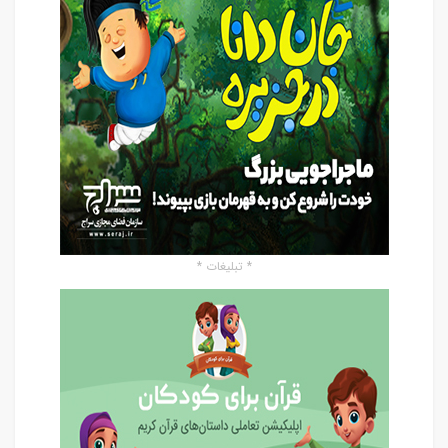
* تبلیغات *