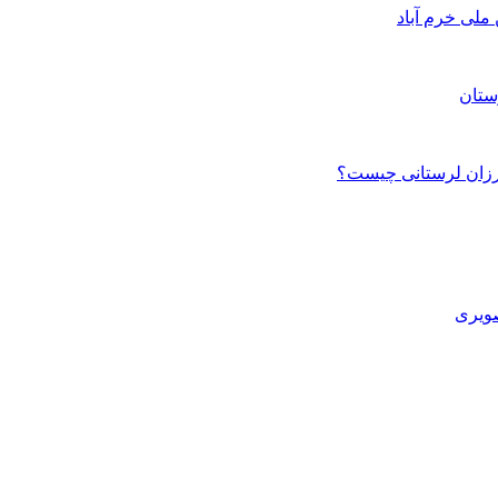
ستان
صویری