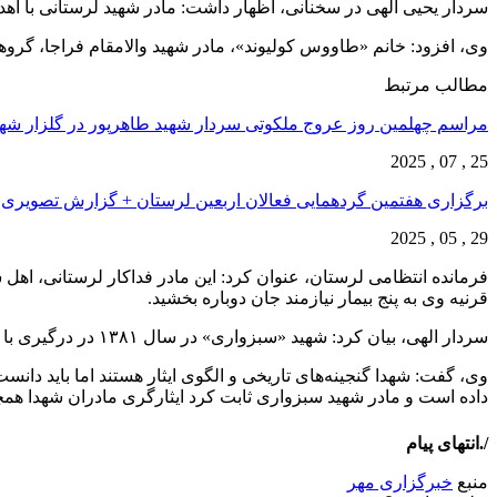
سردار یحیی الهی در سخنانی، اظهار داشت: مادر شهید لرستانی با اهد
وی، افزود: خانم «طاووس کولیوند»، مادر شهید والامقام فراجا، گر
مطالب مرتبط
مراسم چهلمین روز عروج ملکوتی سردار شهید طاهرپور در گلزار ش
25 , 07 , 2025
برگزاری هفتمین گردهمایی فعالان اربعین لرستان + گزارش تصویری
29 , 05 , 2025
فرمانده انتظامی لرستان، عنوان کرد: این مادر فداکار لرستانی، اهل
قرنیه وی به پنج بیمار نیازمند جان دوباره بخشید.
سردار الهی، بیان کرد: شهید «سبزواری» در سال ۱۳۸۱ در درگیری با قاچاقچیان در مرز استان آذربایجان غربی به فیض عظمای شهادت نائل شده است.
وی، گفت: شهدا گنجینه‌های تاریخی و الگوی ایثار هستند اما باید دا
داده است و مادر شهید سبزواری ثابت کرد ایثارگری مادران شهدا همچن
/.انتهای پیام
منبع
خبرگزاری مهر