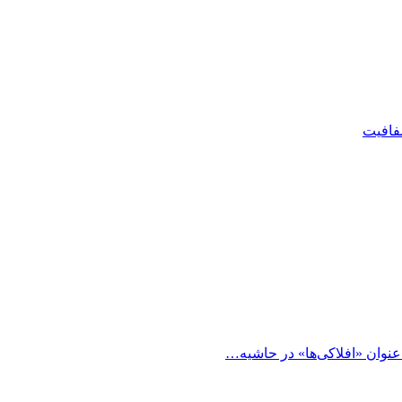
شفافیت
 عنوان «افلاکی‌ها» در حاشیه…