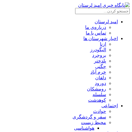
امید لرستان
درباره‌ی ما
تماس با ما
اخبار شهرستان ها
ازنا
الیگودرز
بروجرد
پلدختر
چگنی
خرم آباد
دلفان
دورود
رومشکان
سلسله
کوهدشت
اجتماعی
حوادث
سفر و گردشگری
محیط زیست
هواشناسی