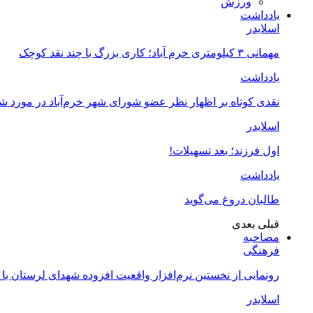
ورزش
یادداشت
اسلایدر
مهمانی ۳ کیلومتری خرم آباد؛ کاری بزرگ با چند نقد کوچک
یادداشت
نقدی کوتاه بر اظهار نظر عضو شورای شهر خرم‌آباد در مورد 
اسلایدر
اول فرزند؛ بعد تسهیلات!
یادداشت
طالبان دروغ می‌گوید
قبلی
بعدی
مصاحبه
فرهنگی
رونمایی از نخستین نرم‌افزار واقعیت افزوده شهدای لرستان با
اسلایدر