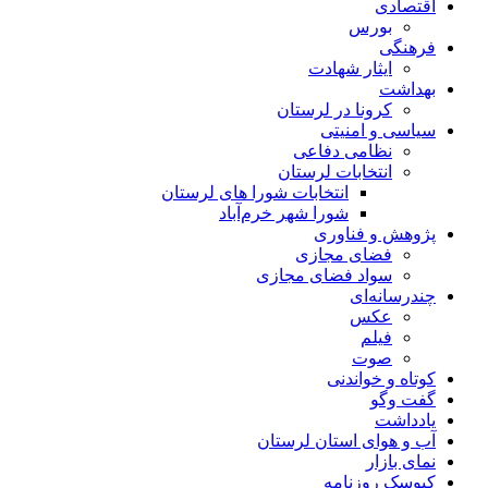
اقتصادی
بورس
فرهنگی
ایثار شهادت
بهداشت
کرونا در لرستان
سیاسی و امنیتی
نظامی دفاعی
انتخابات لرستان
انتخابات شورا های لرستان
شورا شهر خرم‌آباد
پژوهش و فناوری
فضای مجازی
سواد فضای مجازی
چندرسانه‌ای
عكس
فیلم
صوت
کوتاه و خواندنی
گفت وگو
یادداشت
آب و هوای استان لرستان
نمای بازار
کیوسک روزنامه