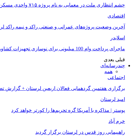
چشم انتظاری ملت در معمایی به نام پروژه ۷۱۵ واحدی مسکن ملی خرم آباد
اقتصادی
آخرین وضعیت پروژه‌های عمرانی و صنعتی راکد و نیمه راکد لر
اسلایدر
ماجرای پرداخت وام 100 میلیونی برای نوسازی تجهیزات کشاورزان لرستانی چیست؟
قبلی
بعدی
چندرسانه‌ای
همه
اجتماعی
برگزاری هفتمین گردهمایی فعالان اربعین لرستان + گزارش ت
امید لرستان
پوستر | مذاکره با آمریکا گره تحریم‌ها را کورتر خواهد کرد
خرم آباد
راهپیمایی روز قدس در لرستان برگزار گردید