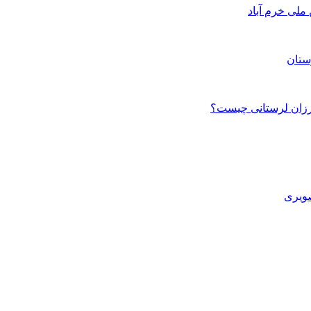
ستان
صویری