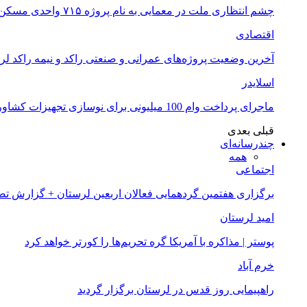
چشم انتظاری ملت در معمایی به نام پروژه ۷۱۵ واحدی مسکن ملی خرم آباد
اقتصادی
آخرین وضعیت پروژه‌های عمرانی و صنعتی راکد و نیمه راکد لر
اسلایدر
ماجرای پرداخت وام 100 میلیونی برای نوسازی تجهیزات کشاورزان لرستانی چیست؟
قبلی
بعدی
چندرسانه‌ای
همه
اجتماعی
برگزاری هفتمین گردهمایی فعالان اربعین لرستان + گزارش ت
امید لرستان
پوستر | مذاکره با آمریکا گره تحریم‌ها را کورتر خواهد کرد
خرم آباد
راهپیمایی روز قدس در لرستان برگزار گردید