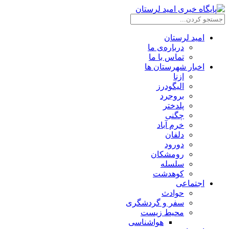
امید لرستان
درباره‌ی ما
تماس با ما
اخبار شهرستان ها
ازنا
الیگودرز
بروجرد
پلدختر
چگنی
خرم آباد
دلفان
دورود
رومشکان
سلسله
کوهدشت
اجتماعی
حوادث
سفر و گردشگری
محیط زیست
هواشناسی