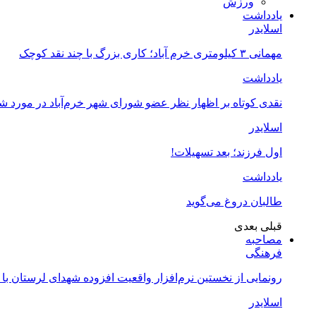
ورزش
یادداشت
اسلایدر
مهمانی ۳ کیلومتری خرم آباد؛ کاری بزرگ با چند نقد کوچک
یادداشت
نقدی کوتاه بر اظهار نظر عضو شورای شهر خرم‌آباد در مورد 
اسلایدر
اول فرزند؛ بعد تسهیلات!
یادداشت
طالبان دروغ می‌گوید
قبلی
بعدی
مصاحبه
فرهنگی
رونمایی از نخستین نرم‌افزار واقعیت افزوده شهدای لرستان با
اسلایدر