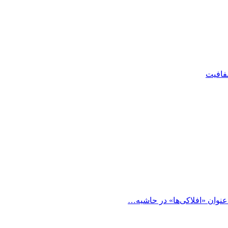
شفافیت
 عنوان «افلاکی‌ها» در حاشیه…